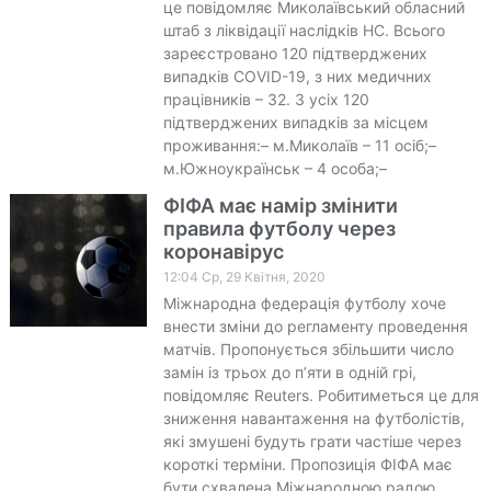
це повідомляє Миколаївський обласний
штаб з ліквідації наслідків НС. Всього
зареєстровано 120 підтверджених
випадків COVID-19, з них медичних
працівників – 32. З усіх 120
підтверджених випадків за місцем
проживання:– м.Миколаїв – 11 осіб;–
м.Южноукраїнськ – 4 особа;–
ФІФА має намір змінити
правила футболу через
коронавірус
12:04 Ср, 29 Квітня, 2020
Міжнародна федерація футболу хоче
внести зміни до регламенту проведення
матчів. Пропонується збільшити число
замін із трьох до п’яти в одній грі,
повідомляє Reuters. Робитиметься це для
зниження навантаження на футболістів,
які змушені будуть грати частіше через
короткі терміни. Пропозиція ФІФА має
бути схвалена Міжнародною радою