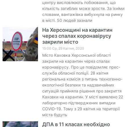
центру висловлюють побоювання, що
кількість загиблих може зрости. За їхніми
словами, вантажівка вибухнула на ринку
в місті. 50 людей зазнали
На Херсонщині на карантин
через спалах коронавірусу
закрили місто
15:00 Ср, 29 Квітня, 2020
Місто Каховка Херсонської області
закрили на карантин через спалах
коронавірусу. Про це повідомляє прес-
служба обласної поліції. 28 квітня
регіональна комісія з питань техногенно-
екологічної безпеки та надзвичайних
ситуацій прийняла рішення про закриття
Каховки на карантин. У місті виявлено 22
лабораторно підтверджених випадки
COVID-19. Тому з 29 квітня на території
міста будуть
ДПА в 11 класах необхідно