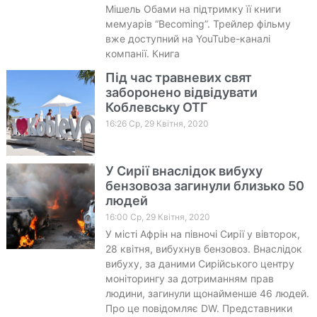
Мішель Обами на підтримку її книги
мемуарів “Becoming”. Трейлер фільму
вже доступний на YouTube-каналі
компанії. Книга
Під час травневих свят
заборонено відвідувати
Коблевську ОТГ
16:26 Ср, 29 Квітня, 2020
У Сирії внаслідок вибуху
бензовоза загинули близько 50
людей
16:00 Ср, 29 Квітня, 2020
У місті Афрін на півночі Сирії у вівторок,
28 квітня, вибухнув бензовоз. Внаслідок
вибуху, за даними Сирійського центру
моніторингу за дотриманням прав
людини, загинули щонайменше 46 людей.
Про це повідомляє DW. Представники