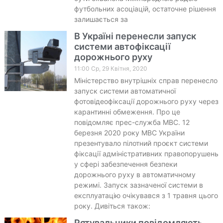
футбольних асоціацій, остаточне рішення
залишається за
В Україні перенесли запуск
системи автофіксації
дорожнього руху
11:00 Ср, 29 Квітня, 2020
Міністерство внутрішніх справ перенесло
запуск системи автоматичної
фотовідеофіксації дорожнього руху через
карантинні обмеження. Про це
повідомляє прес-служба МВС. 12
березня 2020 року МВС України
презентувало пілотний проєкт системи
фіксації адміністративних правопорушень
у сфері забезпечення безпеки
дорожнього руху в автоматичному
режимі. Запуск зазначеної системи в
експлуатацію очікувався з 1 травня цього
року. Дивіться також:
Рятувальники повідомляють