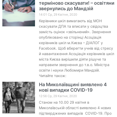
терміново скасувати! – освітяни
звернулись до Мандзій
14:01 Ср, 29 Квітня, 2020
Керівники шкіл вимагають від МОН
скасувати ДПА та вписати у свідоцтва
замість оцінок «звільнений». Звернення
опубліковано на сторінці Асоціація
керівників шкіл м.Києва – ДІАЛОГ у
Facebook. Щоб вберегти учнів від стресу
й навантаження Асоціація керівників шкіл
міста Києва вирішили діяти рішуче та
направили звернення до т.в.о. Міністра
освіти і науки Любомири Мандзій.
Читайте також:
На Миколаївщині виявлено 4
нові випадки COVID-19
12:56 Ср, 29 Квітня, 2020
Станом на 10.00 29 квітня в
Миколаївській області виявлено 4 нових
підтверджених випадків COVID-19. Про