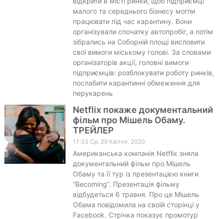
відкрити в місті ринки, щоб підприємці
малого та середнього бізнесу могли
працювати під час карантину. Вони
організували спочатку автопробіг, а потім
зібрались на Соборній площі висловити
свої вимоги міському голові. За словами
організаторів акції, головні вимоги
підприємців: розблокувати роботу ринків,
послабити карантинні обмеження для
перукарень
Netflix покаже документальний
фільм про Мішель Обаму.
ТРЕЙЛЕР
17:33 Ср, 29 Квітня, 2020
Американська компанія Netflix зняла
документальний фільм про Мішель
Обаму та її тур із презентацією книги
“Becoming”. Презентація фільму
відбудеться 6 травня. Про це Мішель
Обама повідомила на своїй сторінці у
Facebook. Стрічка показує промотур