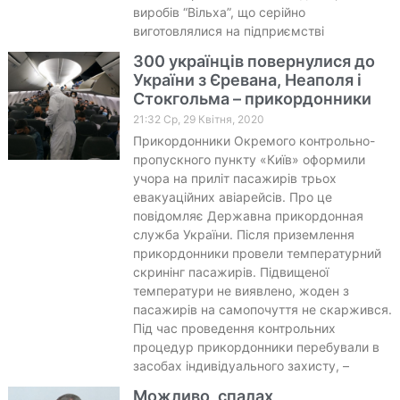
виробів “Вільха”, що серійно
виготовлялися на підприємстві
300 українців повернулися до
України з Єревана, Неаполя і
Стокгольма – прикордонники
21:32 Ср, 29 Квітня, 2020
Прикордонники Окремого контрольно-
пропускного пункту «Київ» оформили
учора на приліт пасажирів трьох
евакуаційних авіарейсів. Про це
повідомляє Державна прикордонная
служба України. Після приземлення
прикордонники провели температурний
скринінг пасажирів. Підвищеної
температури не виявлено, жоден з
пасажирів на самопочуття не скаржився.
Під час проведення контрольних
процедур прикордонники перебували в
засобах індивідуального захисту, –
Можливо, спалах