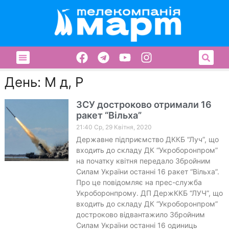
День: М д, Р
ЗСУ достроково отримали 16
ракет “Вільха”
21:40 Ср, 29 Квітня, 2020
Державне підприємство ДККБ “Луч”, що
входить до складу ДК “Укроборонпром”
на початку квітня передало Збройним
Силам України останні 16 ракет “Вільха”.
Про це повідомляє на прес-служба
Укроборонпрому. ДП ДержККБ “ЛУЧ”, що
входить до складу ДК “Укроборонпром”
достроково відвантажило Збройним
Силам України останні 16 одиниць