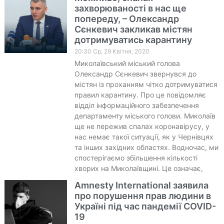
захворюваності в нас ще
попереду, – Олександр
Сєнкевич закликав містян
дотримуватись карантину
20:30 Ср, 29 Квітня, 2020
Миколаївський міський голова
Олександр Сєнкевич звернувся до
містян із проханням чітко дотримуватися
правил карантину. Про це повідомляє
відділ інформаційного забезпечення
департаменту міського голови. Миколаїв
ще не пережив спалах коронавірусу, у
нас немає такої ситуації, як у Чернівцях
та інших західних областях. Водночас, ми
спостерігаємо збільшення кількості
хворих на Миколаївщині. Це означає,
Amnesty International заявила
про порушення прав людини в
Україні під час пандемії COVID-
19