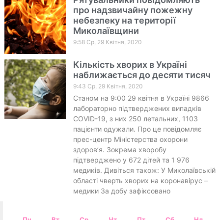
про надзвичайну пожежну
небезпеку на території
Миколаївщини
9:58 Ср, 29 Квітня, 2020
Кількість хворих в Україні
наближається до десяти тисяч
9:43 Ср, 29 Квітня, 2020
Станом на 9:00 29 квітня в Україні 9866
лабораторно підтверджених випадків
COVID-19, з них 250 летальних, 1103
пацієнти одужали. Про це повідомляє
прес-центр Міністерства охорони
здоров’я. Зокрема хворобу
підтверджено у 672 дітей та 1 976
медиків. Дивіться також: У Миколаївській
області чверть хворих на коронавірус –
медики За добу зафіксовано
Пн
Вт
Ср
Чт
Пт
Сб
Нд