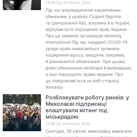
19:30 Ср, 29 Квітня, 2020
Під час впровадження карантинних
обмежень у країнах Східної Європи
та Центральної Азії, зокрема й в Україні,
відбувається порушення прав людини.
Про це заявила організація Amnesty
International Під час пандемії COVID-19
уряди країн намагаються зупинити
поширення вірусу, вводячи, зокрема,
й різноманітні обмеження. При цьому
деякі обмеження необхідні й виправдані,
а інші порушують права людини. Про
це повідомляється на веб-сторінці
Amnesty
Розблокувати роботу ринків: у
Миколаєві підприємці
влаштували мітинг під
міськрадою
17:58 Ср, 29 Квітня, 2020
Сьогодні, 29 квітня, миколаївці вимагали