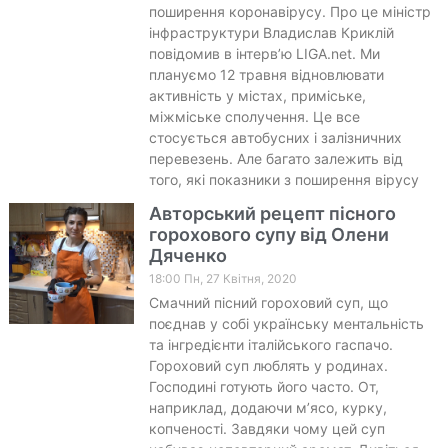
поширення коронавірусу. Про це міністр
інфраструктури Владислав Криклій
повідомив в інтерв’ю LIGA.net. Ми
плануємо 12 травня відновлювати
активність у містах, приміське,
міжміське сполучення. Це все
стосується автобусних і залізничних
перевезень. Але багато залежить від
того, які показники з поширення вірусу
Авторський рецепт пісного
горохового супу від Олени
Дяченко
18:00 Пн, 27 Квітня, 2020
Смачний пісний гороховий суп, що
поєднав у собі українську ментальність
та інгредієнти італійського гаспачо.
Гороховий суп люблять у родинах.
Господині готують його часто. От,
наприклад, додаючи м’ясо, курку,
копченості. Завдяки чому цей суп