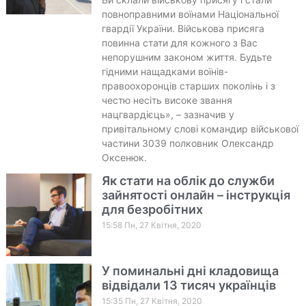
повноправними воїнами Національної
гвардії України. Військова присяга
повинна стати для кожного з Вас
непорушним законом життя. Будьте
гідними нащадками воїнів-
правоохоронців старших поколінь і з
честю несіть високе звання
нацгвардієць», – зазначив у
привітальному слові командир військової
частини 3039 полковник Олександр
Оксенюк.
Як стати на облік до служби
зайнятості онлайн – інструкція
для безробітних
15:58 Пн, 27 Квітня, 2020
У поминальні дні кладовища
відвідали 13 тисяч українців
15:35 Пн, 27 Квітня, 2020