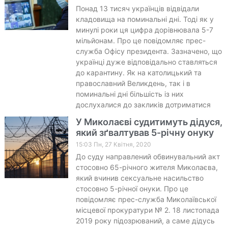
Понад 13 тисяч українців відвідали
кладовища на поминальні дні. Тоді як у
минулі роки ця цифра дорівнювала 5-7
мільйонам. Про це повідомляє прес-
служба Офісу президента. Зазначено, що
українці дуже відповідально ставляться
до карантину. Як на католицький та
православний Великдень, так і в
поминальні дні більшість із них
дослухалися до закликів дотриматися
У Миколаєві судитимуть дідуся,
який зґвалтував 5-річну онуку
15:03 Пн, 27 Квітня, 2020
До суду направлений обвинувальний акт
стосовно 65-річного жителя Миколаєва,
який вчинив сексуальне насильство
стосовно 5-річної онуки. Про це
повідомляє прес-служба Миколаївської
місцевої прокуратури № 2. 18 листопада
2019 року підозрюваний, а саме дідусь