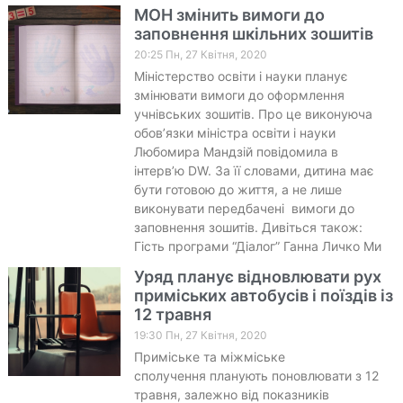
МОН змінить вимоги до
заповнення шкільних зошитів
20:25 Пн, 27 Квітня, 2020
Міністерство освіти і науки планує
змінювати вимоги до оформлення
учнівських зошитів. Про це виконуюча
обов’язки міністра освіти і науки
Любомира Мандзій повідомила в
інтерв’ю DW. За її словами, дитина має
бути готовою до життя, а не лише
виконувати передбачені вимоги до
заповнення зошитів. Дивіться також:
Гість програми “Діалог” Ганна Личко Ми
Уряд планує відновлювати рух
приміських автобусів і поїздів із
12 травня
19:30 Пн, 27 Квітня, 2020
Приміське та міжміське
сполучення планують поновлювати з 12
травня, залежно від показників