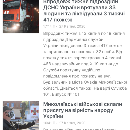
Впродовж тижня підрозділи
ДСНС України врятували 33
людини та ліквідували 3 тисячі
417 пожеж
17:14 Пн, 27 Квітня, 2020
Впродовж тижня з 13 квітня по 19 квітня
підрозділи Державної служби
України ліквідовано 3 тисячі 417 пожеж
та врятовано на пожежах 32 особи. Від
початку тижня зареєстровано 4 тисячі
468 надзвичайних подій. 19 квітня до
Служби порятунку надійшло
повідомлення про пожежу на вул.
Будівельників міста Очаків Миколаївської
області. Дивіться також: На варті Служба
101. Випуск № 101
Миколаївські військові склали
присягу на вірність народу
України
16:41 Пн, 27 Квітня, 2020
Ви склали військову присягу і стали