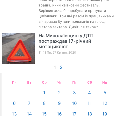
традиційний квітковий фестиваль.
Вирішив хоча б спробувати врятувати
цибулинки. Три дні разом із працівниками
він зривав бутони тюльпанів на площі
півтора гектара. Дивіться також:
На Миколаївщині у ДТП
постраждав 17-річний
мотоцикліст
11:41 Пн, 27 Квітня, 2020
1
2
Пн
Вт
Ср
Чт
Пт
Сб
Нд
1
2
3
4
5
6
7
8
9
10
11
12
13
14
15
16
17
18
19