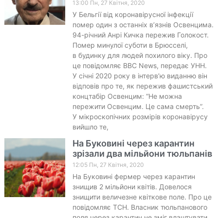
13:00 Пн, 27 Квітня, 2020
У Бельгії від коронавірусної інфекції
помер один з останніх в’язнів Освенцима.
94-річний Анрі Кичка пережив Голокост.
Помер минулої суботи в Брюсселі,
в будинку для людей похилого віку. Про
це повідомляє BBC News, передає УНН.
У січні 2020 року в інтерв’ю виданню він
відповів про те, як пережив фашистський
концтабір Освенцим: “Не можна
пережити Освенцим. Це сама смерть”.
У мікроскопічних розмірів коронавірусу
вийшло те,
На Буковині через карантин
зрізали два мільйони тюльпанів
12:05 Пн, 27 Квітня, 2020
На Буковині фермер через карантин
знищив 2 мільйони квітів. Довелося
знищити величезне квіткове поле. Про це
повідомляє ТСН. Власник тюльпанового
поля через карантин не зміг влаштувати