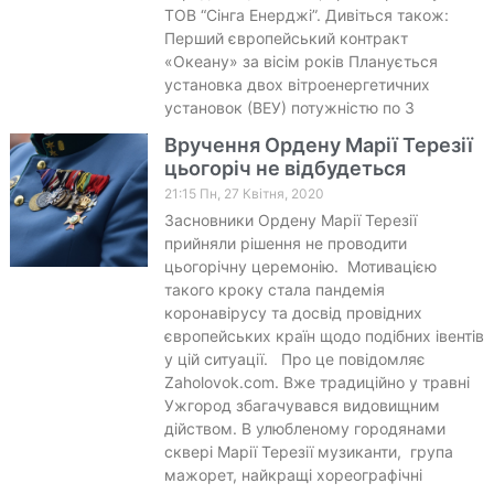
ТОВ “Сінга Енерджі”. Дивіться також:
Перший європейський контракт
«Океану» за вісім років Планується
установка двох вітроенергетичних
установок (ВЕУ) потужністю по 3
Вручення Ордену Марії Терезії
цьогоріч не відбудеться
21:15 Пн, 27 Квітня, 2020
Засновники Ордену Марії Терезії
прийняли рішення не проводити
цьогорічну церемонію. Мотивацією
такого кроку стала пандемія
коронавірусу та досвід провідних
європейських країн щодо подібних івентів
у цій ситуації. Про це повідомляє
Zaholovok.com. Вже традиційно у травні
Ужгород збагачувався видовищним
дійством. В улюбленому городянами
сквері Марії Терезії музиканти, група
мажорет, найкращі хореографічні