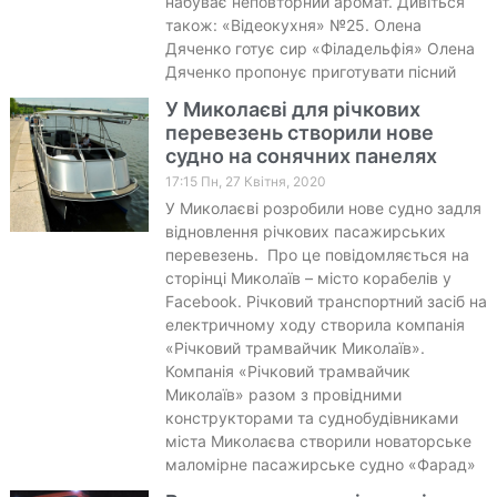
набуває неповторний аромат. Дивіться
також: «Відеокухня» №25. Олена
Дяченко готує сир «Філадельфія» Олена
Дяченко пропонує приготувати пісний
У Миколаєві для річкових
перевезень створили нове
судно на сонячних панелях
17:15 Пн, 27 Квітня, 2020
У Миколаєві розробили нове судно задля
відновлення річкових пасажирських
перевезень. Про це повідомляється на
сторінці Миколаїв – місто корабелів у
Facebook. Річковий транспортний засіб на
електричному ходу створила компанія
«Річковий трамвайчик Миколаїв».
Компанія «Річковий трамвайчик
Миколаїв» разом з провідними
конструкторами та суднобудівниками
міста Миколаєва створили новаторське
маломірне пасажирське судно «Фарад»