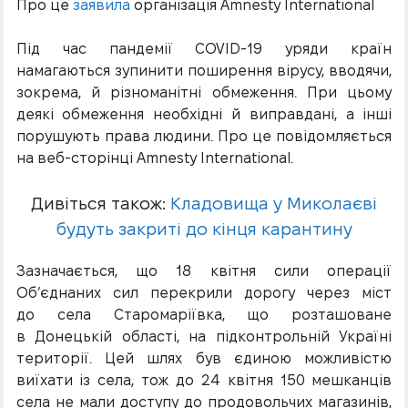
Про це
заявила
організація Amnesty International
Під час пандемії COVID-19 уряди країн
намагаються зупинити поширення вірусу, вводячи,
зокрема, й різноманітні обмеження. При цьому
деякі обмеження необхідні й виправдані, а інші
порушують права людини. Про це повідомляється
на веб-сторінці Amnesty International.
Дивіться також:
Кладовища у Миколаєві
будуть закриті до кінця карантину
Зазначається, що 18 квітня сили операції
Об’єднаних сил перекрили дорогу через міст
до села Старомаріївка, що розташоване
в Донецькій області, на підконтрольній Україні
території. Цей шлях був єдиною можливістю
виїхати із села, тож до 24 квітня 150 мешканців
села не мали доступу до продовольчих магазинів,