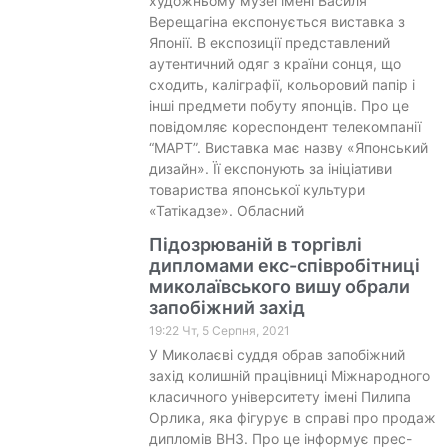
художньому музеї імені Василя
Верещагіна експонується виставка з
Японії. В експозиції представлений
аутентичний одяг з країни сонця, що
сходить, каліграфії, кольоровий папір і
інші предмети побуту японців. Про це
повідомляє кореспондент телекомпанії
“МАРТ”. Виставка має назву «Японський
дизайн». Її експонують за ініціативи
товариства японської культури
«Татікадзе». Обласний
Підозрюваній в торгівлі
дипломами екс-співробітниці
миколаївського вишу обрали
запобіжний захід
19:22 Чт, 5 Серпня, 2021
У Миколаєві суддя обрав запобіжний
захід колишній працівниці Міжнародного
класичного університету імені Пилипа
Орлика, яка фігурує в справі про продаж
дипломів ВНЗ. Про це інформує прес-