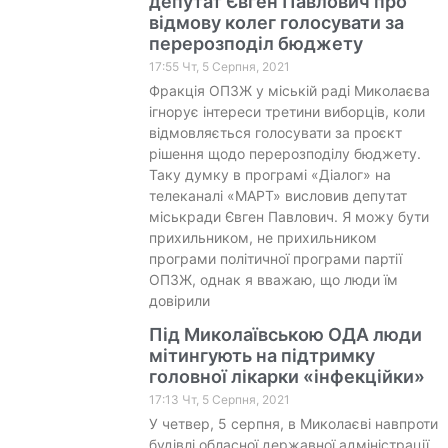
депутат Євген Павлович про
відмову колег голосувати за
перерозподіл бюджету
17:55 Чт, 5 Серпня, 2021
Фракція ОПЗЖ у міській раді Миколаєва
ігнорує інтереси третини виборців, коли
відмовляється голосувати за проєкт
рішення щодо перерозподілу бюджету.
Таку думку в програмі «Діалог» на
телеканалі «МАРТ» висловив депутат
міськради Євген Павлович. Я можу бути
прихильником, не прихильником
програми політичної програми партії
ОПЗЖ, однак я вважаю, що люди їм
довірили
Під Миколаївською ОДА люди
мітингують на підтримку
головної лікарки «інфекційки»
17:13 Чт, 5 Серпня, 2021
У четвер, 5 серпня, в Миколаєві навпроти
будівлі обласної державної адміністрації