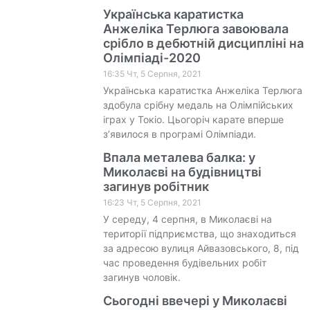
Українська каратистка
Анжеліка Терлюга завоювала
срібло в дебютній дисципліні на
Олімпіаді-2020
16:35 Чт, 5 Серпня, 2021
Українська каратистка Анжеліка Терлюга
здобула срібну медаль на Олімпійських
іграх у Токіо. Цьогоріч карате вперше
з’явилося в програмі Олімпіади.
Впала металева балка: у
Миколаєві на будівництві
загинув робітник
16:23 Чт, 5 Серпня, 2021
У середу, 4 серпня, в Миколаєві на
території підприємства, що знаходиться
за адресою вулиця Айвазовського, 8, під
час проведення будівельних робіт
загинув чоловік.
Сьогодні ввечері у Миколаєві