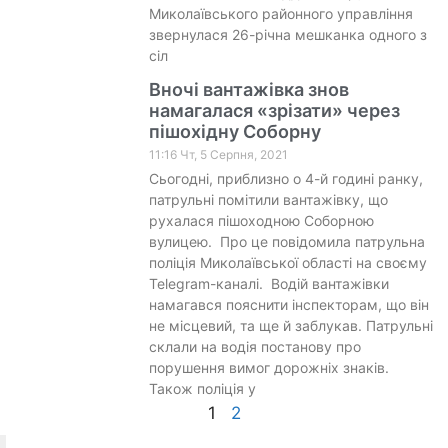
Миколаївського районного управління
звернулася 26-річна мешканка одного з
сіл
Вночі вантажівка знов
намагалася «зрізати» через
пішохідну Соборну
11:16 Чт, 5 Серпня, 2021
Сьогодні, приблизно о 4-й годині ранку,
патрульні помітили вантажівку, що
рухалася пішоходною Соборною
вулицею. Про це повідомила патрульна
поліція Миколаївської області на своєму
Telegram-каналі. Водій вантажівки
намагався пояснити інспекторам, що він
не місцевий, та ще й заблукав. Патрульні
склали на водія постанову про
порушення вимог дорожніх знаків.
Також поліція у
1
2