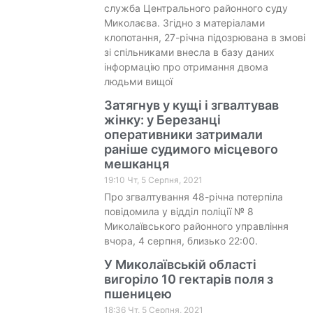
служба Центрального районного суду
Миколаєва. Згідно з матеріалами
клопотання, 27-річна підозрювана в змові
зі спільниками внесла в базу даних
інформацію про отримання двома
людьми вищої
Затягнув у кущі і згвалтував
жінку: у Березанці
оперативники затримали
раніше судимого місцевого
мешканця
19:10 Чт, 5 Серпня, 2021
Про згвалтування 48-річна потерпіла
повідомила у відділ поліції № 8
Миколаївського районного управління
вчора, 4 серпня, близько 22:00.
У Миколаївській області
вигоріло 10 гектарів поля з
пшеницею
18:36 Чт, 5 Серпня, 2021