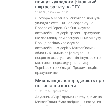
почнуть укладати фінальний
шар асфальту на ПГУ
15:01 Чт, 5 Серпня, 2021
З вечора 5 серпня у Миколаєві почнуть
укладати останній шар асфальту на
Проспекті Героїв України. Служба
автомобільних доріг просить врахувати
цю обставину при плануванні маршруту.
Про це повідомила служба
автомобільних доріг у Миколаївській
області. Фінальне асфальтування
покриття стартуватиме від Інгульського
мостового переходу у напрямку
Тернівського «кільця”. Просимо водіїв
врахувати цю
Миколаївців попереджають про
погіршення погоди
13:31 Чт, 5 Серпня, 2021
За даними УкрГідрометцентру днями на
Миколаївщині буде погіршення погодних