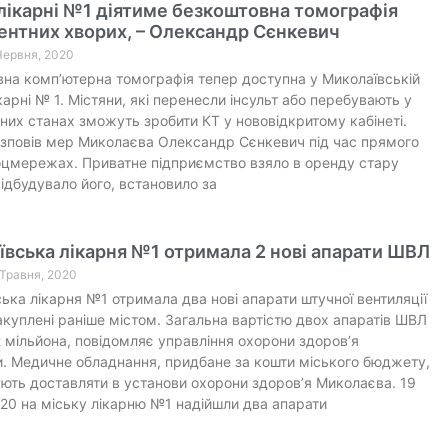
лікарні №1 діятиме безкоштовна томографія
ентних хворих, – Олександр Сєнкевич
 Червня, 2020
на комп’ютерна томографія тепер доступна у Миколаївській
ікарні № 1. Містяни, які перенесли інсульт або перебувають у
них станах зможуть зробити КТ у нововідкритому кабінеті.
зповів мер Миколаєва Олександр Сєнкевич під час прямого
оцмережах. Приватне підприємство взяло в оренду стару
відбудувало його, встановило за
вська лікарня №1 отримала 2 нові апарати ШВЛ
1 Травня, 2020
ька лікарня №1 отримала два нові апарати штучної вентиляції
закуплені раніше містом. Загальна вартістю двох апаратів ШВЛ
2 мільйона, повідомляє управління охорони здоров’я
. Медичне обладнання, придбане за кошти міського бюджету,
ть доставляти в установи охорони здоров’я Миколаєва. 19
20 на міську лікарню №1 надійшли два апарати