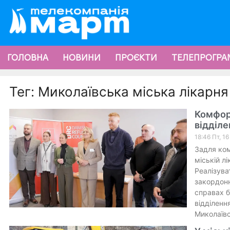
ГОЛОВНА
НОВИНИ
ПРОЄКТИ
ТЕЛЕПРОГРА
Тег: Миколаївська міська лікарн
Комфорт
відділе
18:46 Пт, 16
Задля ком
міській л
Реалізува
закордонн
справах б
відділенн
Миколаївс