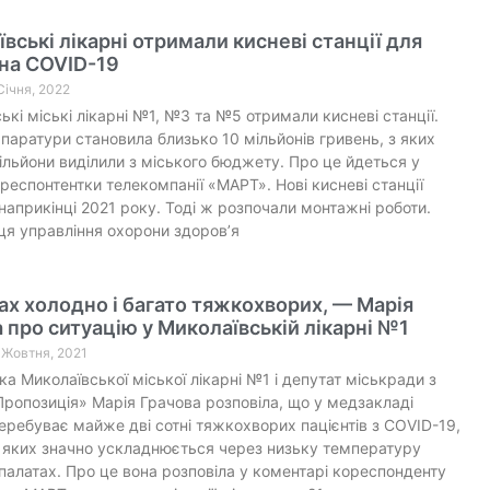
вські лікарні отримали кисневі станції для
на COVID-19
Січня, 2022
ькі міські лікарні №1, №3 та №5 отримали кисневі станції.
апаратури становила близько 10 мільйонів гривень, з яких
ільйони виділили з міського бюджету. Про це йдеться у
респонтентки телекомпанії «МАРТ». Нові кисневі станції
наприкінці 2021 року. Тоді ж розпочали монтажні роботи.
я управління охорони здоров’я
ах холодно і багато тяжкохворих, — Марія
 про ситуацію у Миколаївській лікарні №1
1 Жовтня, 2021
а Миколаївської міської лікарні №1 і депутат міськради з
Пропозиція» Марія Грачова розповіла, що у медзакладі
еребуває майже дві сотні тяжкохворих пацієнтів з COVID-19,
 яких значно ускладнюється через низьку температуру
 палатах. Про це вона розповіла у коментарі кореспонденту