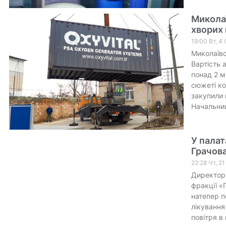
Миколаї
хворих 
19:00 Вт, 4 
Миколаївс
Вартість 
понад 2 м
сюжеті ко
закупили 
Начальниц
У палат
Грачова
22:28 Чт, 2
Директорк
фракції «
натепер п
лікування
повітря в