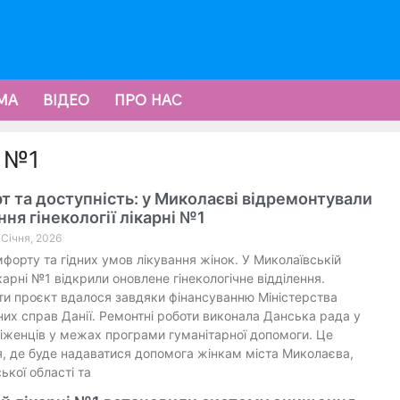
МА
ВІДЕО
ПРО НАС
я №1
 та доступність: у Миколаєві відремонтували
ння гінекології лікарні №1
 Січня, 2026
форту та гідних умов лікування жінок. У Миколаївській
ікарні №1 відкрили оновлене гінекологічне відділення.
ти проєкт вдалося завдяки фінансуванню Міністерства
их справ Данії. Ремонтні роботи виконала Данська рада у
іженців у межах програми гуманітарної допомоги. Це
я, де буде надаватися допомога жінкам міста Миколаєва,
ької області та