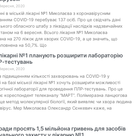
 Вересня, 2020
нні в міській лікарні №1 Миколаєва з коронавірусним
нням COVID-19 перебуває 137 осіб. Про це свідчать дані
ького обласного штабу з ліквідації наслідків надзвичайних
станом на 6 вересня. Всього лікарня №1 Миколаєва
на на 270 ліжок для хворих COVID-19, а це значить, що
аповнена на 50,7%. Що
лікарні №1 планують розширити лабораторію
Р-тестувань
 Вересня, 2020
 з підвищенням кількості захворювань на COVID-19 у
 на базі міської лікарні №1 хочуть розширити можливості
огічної лабораторії для проведення ПЛР-тестувань. Про це
є кореспондент телеканалу “МАРТ”. Полімеразна ланцюгова
 це метод молекулярної біології, який виявляє чи хвора людина
вірус. Мер Миколаєва Олександр Сєнкевич каже, на
ради просять 1,5 мільйона гривень для засобів
уального захисту у лікарню №1