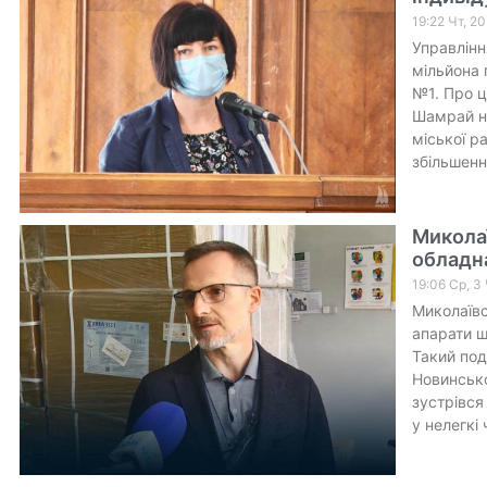
19:22 Чт, 2
Управлінн
мільйона 
№1. Про ц
Шамрай на
міської р
збільшення
Миколаї
обладн
19:06 Ср, 3
Миколаївс
апарати ш
Такий по
Новинсько
зустрівся
у нелегкі