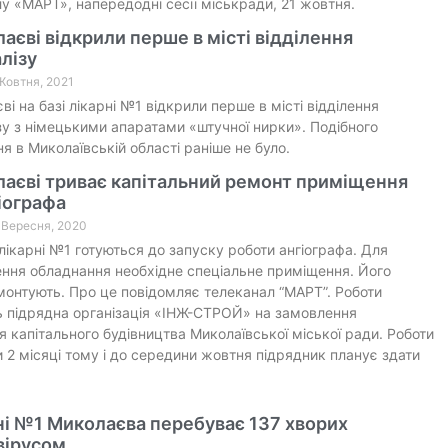
у «МАРТ», напередодні сесії міськради, 21 жовтня.
аєві відкрили перше в місті відділення
лізу
 Жовтня, 2021
ві на базі лікарні №1 відкрили перше в місті відділення
зу з німецькими апаратами «штучної нирки». Подібного
я в Миколаївській області раніше не було.
лаєві триває капітальний ремонт приміщення
іографа
9 Вересня, 2020
 лікарні №1 готуються до запуску роботи ангіографа. Для
ння обладнання необхідне спеціальне приміщення. Його
монтують. Про це повідомляє телеканал “МАРТ”. Роботи
 підрядна організація «ІНЖ-СТРОЙ» на замовлення
я капітального будівництва Миколаївської міської ради. Роботи
 2 місяці тому і до середини жовтня підрядник планує здати
ні №1 Миколаєва перебуває 137 хворих
вірусом