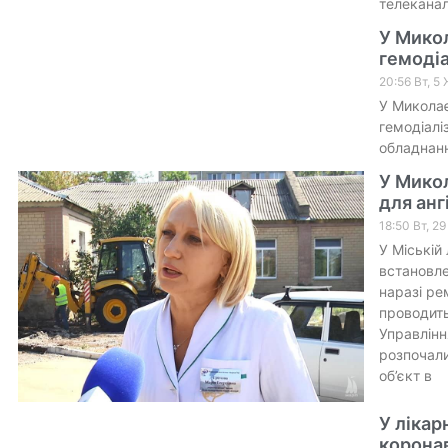
телеканал
У Микол
гемодіа
20:56 Вт, 5
У Миколає
гемодіалі
обладнанн
У Мико
для анг
18:50 Вт, 2
У Міській
встановле
наразі ре
проводить
Управлінн
розпочали
об’єкт в
У лікар
корона