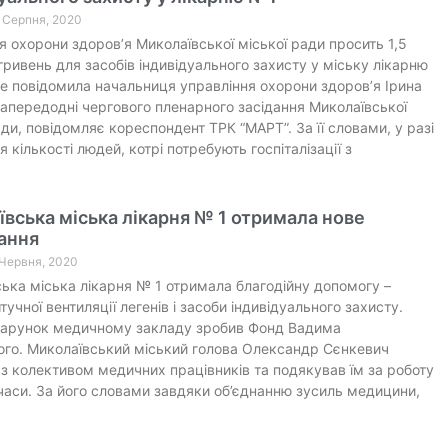
0 Серпня, 2020
я охорони здоров’я Миколаївської міської ради просить 1,5
гривень для засобів індивідуального захисту у міську лікарню
е повідомила начальниця управління охорони здоров’я Ірина
передодні чергового пленарного засідання Миколаївської
ади, повідомляє кореспондент ТРК “МАРТ”. За її словами, у разі
 кількості людей, котрі потребують госпіталізації з
вська міська лікарня № 1 отримала нове
ання
 Червня, 2020
ька міська лікарня № 1 отримала благодійну допомогу –
тучної вентиляції легенів і засоби індивідуального захисту.
дарунок медичному закладу зробив Фонд Вадима
го. Миколаївський міський голова Олександр Сєнкевич
 з колективом медичних працівників та подякував їм за роботу
 часи. За його словами завдяки об’єднанню зусиль медицини,