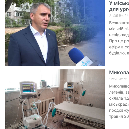
У міськ
для ург
21:35 Вт, 2
Безкоштов
міській л
невідклад
Про це ро
ефіру в с
будівлю, 
Миколаї
12:51 Чт, 2
Миколаївс
легенів, 
склала 1,
міськради
продовжую
травня 20