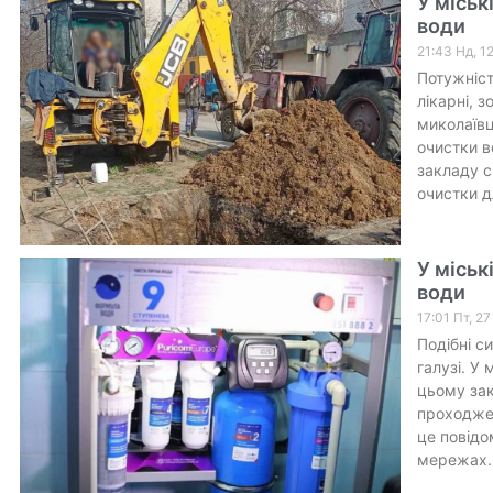
У міськ
води
21:43 Нд, 1
Потужніст
лікарні, 
миколаївц
очистки в
закладу с
очистки д
У міськ
води
17:01 Пт, 2
Подібні с
галузі. У
цьому зак
проходжен
це повідо
мережах. 