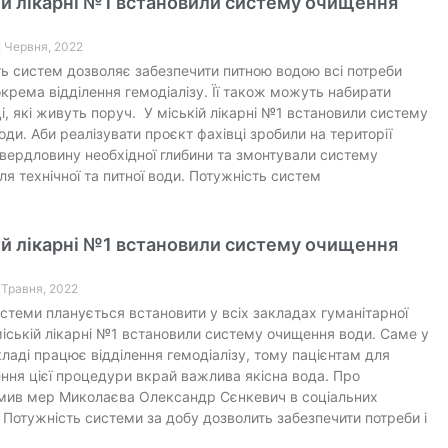
ій лікарні №1 встановили систему очищення
2 Червня, 2022
ь систем дозволяє забезпечити питною водою всі потреби
зокрема відділення гемодіалізу. Її також можуть набирати
і, які живуть поруч. У міській лікарні №1 встановили систему
оди. Аби реалізувати проєкт фахівці зробили на території
вердловину необхідної глибини та змонтували систему
ля технічної та питної води. Потужність систем
ій лікарні №1 встановили систему очищення
7 Травня, 2022
истеми планується встановити у всіх закладах гуманітарної
 міській лікарні №1 встановили систему очищення води. Саме у
ладі працює відділення гемодіалізу, тому пацієнтам для
ня цієї процедури вкрай важлива якісна вода. Про
мив мер Миколаєва Олександр Сєнкевич в соціальних
Потужність системи за добу дозволить забезпечити потреби і