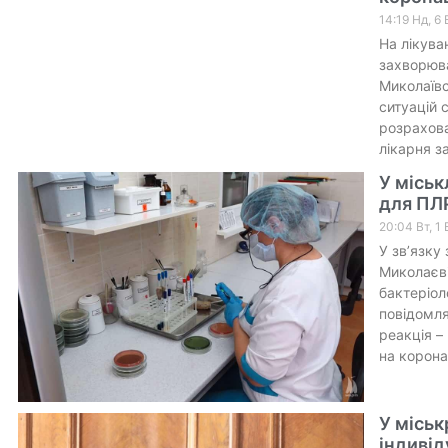
14:19 Нд, 6
На лікува
захворюва
Миколаївс
ситуацій 
розрахова
лікарня з
У міськ
для ПЛ
20:04 Вт, 1
У зв’язку
Миколаєві
бактеріол
повідомля
реакція –
на корона
У міськ
індивід