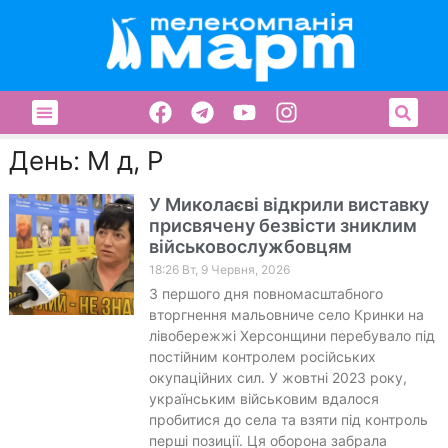
День: М д, Р
У Миколаєві відкрили виставку
присвячену безвісти зниклим
військовослужбовцям
18:26 Вт, 9 Червня, 2026
З першого дня повномасштабного
вторгнення мальовниче село Кринки на
лівобережжі Херсонщини перебувало під
постійним контролем російських
окупаційних сил. У жовтні 2023 року,
українським військовим вдалося
пробитися до села та взяти під контроль
перші позиції. Ця оборона забрала