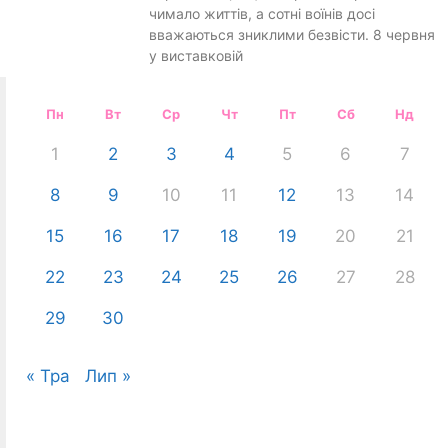
чимало життів, а сотні воїнів досі
вважаються зниклими безвісти. 8 червня
у виставковій
Пн
Вт
Ср
Чт
Пт
Сб
Нд
1
2
3
4
5
6
7
8
9
10
11
12
13
14
15
16
17
18
19
20
21
22
23
24
25
26
27
28
29
30
« Тра
Лип »