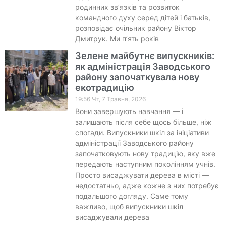
родинних зв’язків та розвиток
командного духу серед дітей і батьків,
розповідає очільник району Віктор
Дмитрук. Ми п’ять років
Зелене майбутнє випускників:
як адміністрація Заводського
району започаткувала нову
екотрадицію
19:56 Чт, 7 Травня, 2026
Вони завершують навчання — і
залишають після себе щось більше, ніж
спогади. Випускники шкіл за ініціативи
адміністрації Заводського району
започатковують нову традицію, яку вже
передають наступним поколінням учнів.
Просто висаджувати дерева в місті —
недостатньо, адже кожне з них потребує
подальшого догляду. Саме тому
важливо, щоб випускники шкіл
висаджували дерева