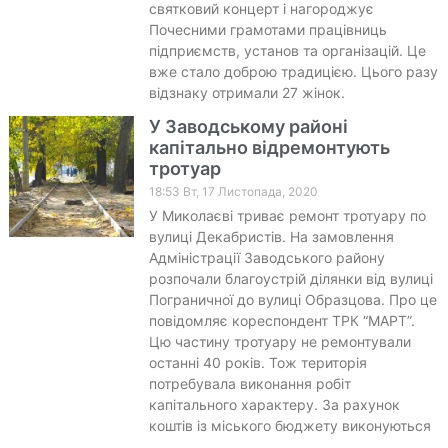
святковий концерт і нагороджує
Почесними грамотами працівниць
підприємств, установ та організацій. Це
вже стало доброю традицією. Цього разу
відзнаку отримали 27 жінок.
У Заводському районі
капітально відремонтують
тротуар
18:53 Вт, 17 Листопада, 2020
У Миколаєві триває ремонт тротуару по
вулиці Декабристів. На замовлення
Адміністрації Заводського району
розпочали благоустрій ділянки від вулиці
Пограничної до вулиці Образцова. Про це
повідомляє кореспондент ТРК “МАРТ”.
Цю частину тротуару не ремонтували
останні 40 років. Тож територія
потребувала виконання робіт
капітального характеру. За рахунок
коштів із міського бюджету виконуються