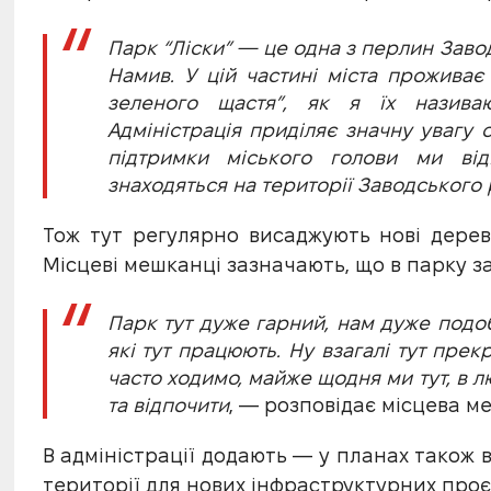
Парк “Ліски” — це одна з перлин Завод
Намив. У цій частині міста проживає 
зеленого щастя”, як я їх називаю
Адміністрація приділяє значну увагу о
підтримки міського голови ми від
знаходяться на території Заводського
Тож тут регулярно висаджують нові дерев
Місцеві мешканці зазначають, що в парку за
Парк тут дуже гарний, нам дуже подоб
які тут працюють. Ну взагалі тут пре
часто ходимо, майже щодня ми тут, в л
та відпочити
, — розповідає місцева м
В адміністрації додають — у планах також 
території для нових інфраструктурних проєк