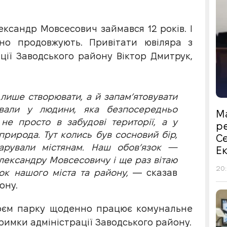
ксандр Мовсесович займався 12 років. І
дно продовжують. Привітати ювіляра з
ції Заводського району Віктор Дмитрук,
лише створювати, а й запам’ятовувати
ували у людини, яка безпосередньо
М
не просто в забудові території, а у
р
природа. Тут колись був сосновий бір,
С
рували містянам. Наш обов’язок —
Е
лександру Мовсесовичу і ще раз вітаю
20:
ок нашого міста та району,
— сказав
ону.
роєм парку щоденно працює комунальне
римки адміністрації Заводського району.