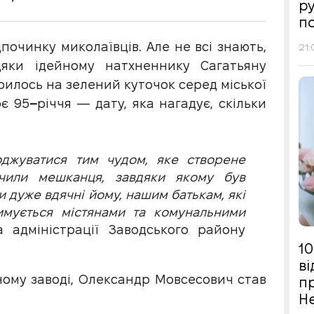
р
п
починку миколаївців. Але не всі знають,
21:
дяки ідейному натхненнику Сагатьяну
илось на зелений куточок серед міської
оє 95
–
річчя — дату, яка нагадує, скільки
джуватися тим чудом, яке створене
чили мешканця, завдяки якому був
 дуже вдячні йому, нашим батькам, які
имується містянами та комунальними
адміністрації Заводського району
10
в
ому заводі, Олександр Мовсесович став
п
Н