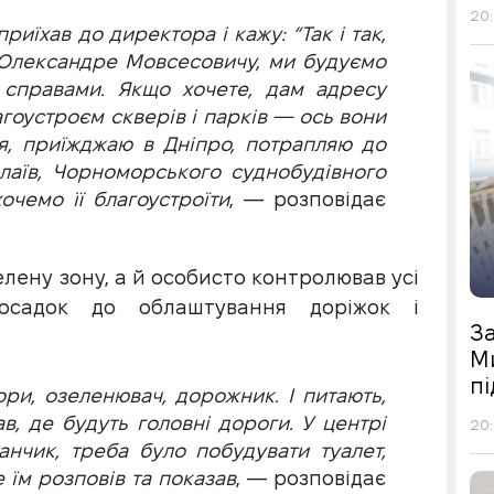
20:
риїхав до директора і кажу: “Так і так,
 “Олександре Мовсесовичу, ми будуємо
 справами. Якщо хочете, дам адресу
агоустроєм скверів і парків — ось вони
я, приїжджаю в Дніпро, потрапляю до
лаїв, Чорноморського суднобудівного
очемо її благоустроїти
, — розповідає
лену зону, а й особисто контролював усі
садок до облаштування доріжок і
З
М
п
ори, озеленювач, дорожник. І питають,
, де будуть головні дороги. У центрі
20:
нчик, треба було побудувати туалет,
е їм розповів та показав
, — розповідає