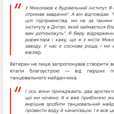
У Миколаєві є будівельний інститут. Я п
отримав завдання”. А він відповідає:
цілі підприємства, ми не за такими
інституту в Дніпрі, який займається бл
вам допоможуть”. Я беру відрядженн
директора і кажу, що я з міста Мико
заводу. У нас є соснова роща, і ми х
ювіляр.
Ветеран не лише запропонував створити зе
етапи благоустрою — від перших по
танцювального майданчика.
І ось вони приїжджають: два архітект
що ми хочемо. А я вже приблизно знав
вирішив зробити танцювальний майда
провести воду й каналізацію. І я все ц