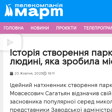
ГОЛОВНА
НОВИНИ
ПРОЄКТИ
ТЕЛЕПРОГРА
Історія створення парк
людині, яка зробила м
23 Жовтня, 2025
19:11
Ідейний натхненник створення парк
Мовсесович Сагатьян відзначив свій
засновника популярної серед микол
представники Заводської адміністра