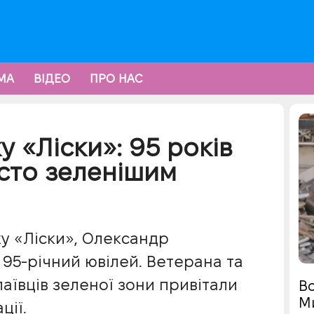
МА
ВІДЕО
ПРО НАС
у «Ліски»: 95 років
істо зеленішим
у «Ліски», Олександр
 95-річний ювілей. Ветерана та
аївців зеленої зони привітали
Во
М
ції.