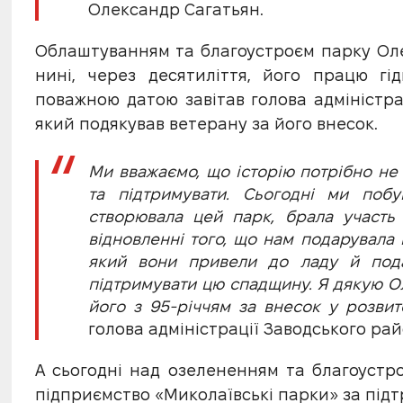
Олександр Сагатьян.
Облаштуванням та благоустроєм парку Оле
нині, через десятиліття, його працю гі
поважною датою завітав голова адміністра
який подякував ветерану за його внесок.
Ми вважаємо, що історію потрібно не 
та підтримувати. Сьогодні ми поб
створювала цей парк, брала участь 
відновленні того, що нам подарувала 
який вони привели до ладу й пода
підтримувати цю спадщину. Я дякую О
його з 95-річчям за внесок у розвит
голова адміністрації Заводського рай
А сьогодні над озелененням та благоуст
підприємство «Миколаївські парки» за підт