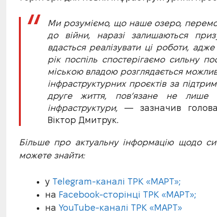
Ми розуміємо, що наше озеро, перемо
до війни, наразі залишаються приз
вдасться реалізувати ці роботи, адже
рік поспіль спостерігаємо сильну пос
міською владою розглядається можливіс
інфраструктурних проєктів за підтрим
друге життя, пов’язане не лише 
інфраструктури,
— зазначив голова 
Віктор Дмитрук.
Більше про актуальну інформацію щодо ситу
можете знайти:
у
Telegram-каналі ТРК «МАРТ»;
на
Facebook-сторінці ТРК «МАРТ»;
на
YouTube-каналі ТРК «МАРТ»