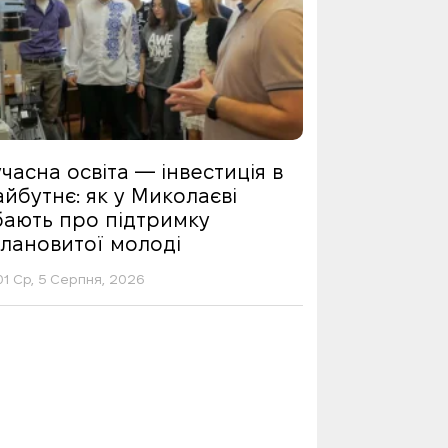
часна освіта — інвестиція в
йбутнє: як у Миколаєві
бають про підтримку
алановитої молоді
01 Ср, 5 Серпня, 2026