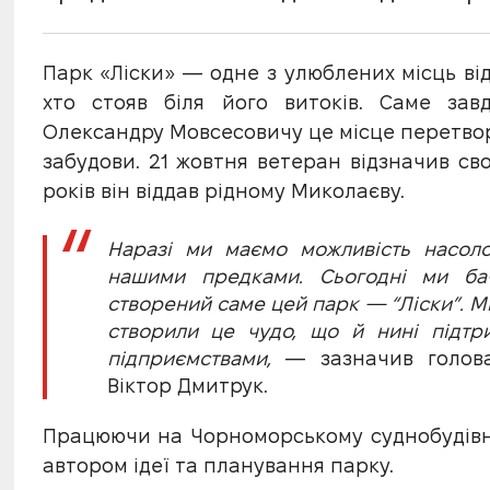
Парк «Ліски» — одне з улюблених місць від
хто стояв біля його витоків. Саме зав
Олександру Мовсесовичу це місце перетвор
забудови. 21 жовтня ветеран відзначив св
років він віддав рідному Миколаєву.
Наразі ми маємо можливість насоло
нашими предками. Сьогодні ми ба
створений саме цей парк — “Ліски”. Ми
створили це чудо, що й нині підтр
підприємствами,
— зазначив голова 
Віктор Дмитрук.
Працюючи на Чорноморському суднобудівн
автором ідеї та планування парку.