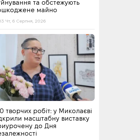
уйнування та обстежують
ошкоджене майно
03 Чт, 6 Серпня, 2026
0 творчих робіт: у Миколаєві
ідкрили масштабну виставку
риурочену до Дня
езалежності