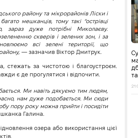
ського району та мікрорайонів Ліски і
багато мешканців, тому такі “острівці
, зараз дуже потрібні Миколаєву.
зелененню скверів і зелених зон, і за
новлюємо всі зелені території, що
 району,
— зазначив Віктор Дмитрук.
Су
ма
а, стежать за чистотою і благоустроєм.
д
вжди є де прогулятися і відпочити.
т
21:
ається. Ми навіть дякуємо тим людям,
красно, нам дуже подобається. Ми сюди
юбу пору року можна прийти і посидіти
ешканка Галина.
відновлення озера або використання цієї
тів.