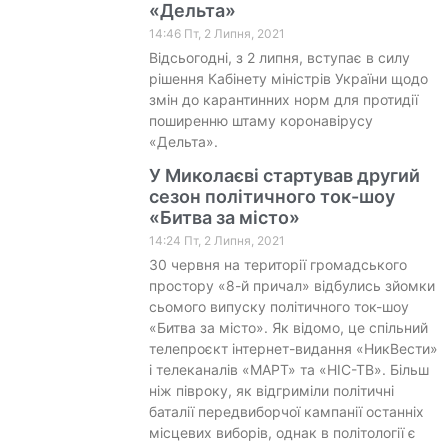
«Дельта»
14:46 Пт, 2 Липня, 2021
Відсьогодні, з 2 липня, вступає в силу
рішення Кабінету міністрів України щодо
змін до карантинних норм для протидії
поширенню штаму коронавірусу
«Дельта».
У Миколаєві стартував другий
сезон політичного ток-шоу
«Битва за місто»
14:24 Пт, 2 Липня, 2021
30 червня на території громадського
простору «8-й причал» відбулись зйомки
сьомого випуску політичного ток-шоу
«Битва за місто». Як відомо, це спільний
телепроєкт інтернет-видання «НикВести»
і телеканалів «МАРТ» та «НІС-ТВ». Більш
ніж півроку, як відгриміли політичні
баталії передвиборчої кампанії останніх
місцевих виборів, однак в політології є