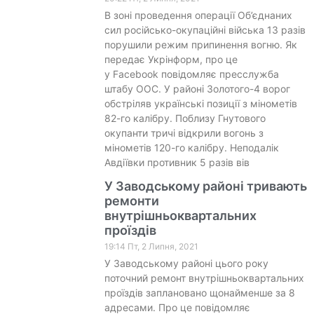
В зоні проведення операції Об’єднаних
сил російсько-окупаційні війська 13 разів
порушили режим припинення вогню. Як
передає Укрінформ, про це
у Facebook повідомляє пресслужба
штабу ООС. У районі Золотого-4 ворог
обстріляв українські позиції з мінометів
82-го калібру. Поблизу Гнутового
окупанти тричі відкрили вогонь з
мінометів 120-го калібру. Неподалік
Авдіївки противник 5 разів вів
У Заводському районі тривають
ремонти
внутрішньоквартальних
проїздів
19:14 Пт, 2 Липня, 2021
У Заводському районі цього року
поточний ремонт внутрішньоквартальних
проїздів заплановано щонайменше за 8
адресами. Про це повідомляє