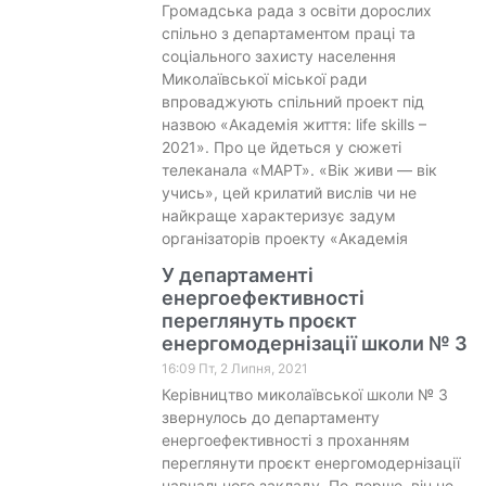
Громадська рада з освіти дорослих
спільно з департаментом праці та
соціального захисту населення
Миколаївської міської ради
впроваджують спільний проект під
назвою «Академія життя: life skills –
2021». Про це йдеться у сюжеті
телеканала «МАРТ». «Вік живи — вік
учись», цей крилатий вислів чи не
найкраще характеризує задум
організаторів проекту «Академія
У департаменті
енергоефективності
переглянуть проєкт
енергомодернізації школи № 3
16:09 Пт, 2 Липня, 2021
Керівництво миколаївської школи № 3
звернулось до департаменту
енергоефективності з проханням
переглянути проєкт енергомодернізації
навчального закладу. По-перше, він не