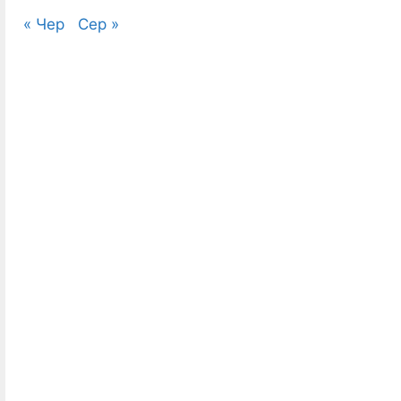
« Чер
Сер »