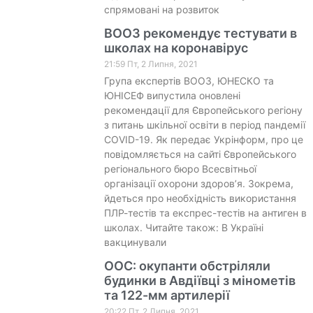
спрямовані на розвиток
ВООЗ рекомендує тестувати в
школах на коронавірус
21:59 Пт, 2 Липня, 2021
Група експертів ВООЗ, ЮНЕСКО та
ЮНІСЕФ випустила оновлені
рекомендації для Європейського регіону
з питань шкільної освіти в період пандемії
COVID-19. Як передає Укрінформ, про це
повідомляється на сайті Європейського
регіонального бюро Всесвітньої
організації охорони здоров’я. Зокрема,
йдеться про необхідність використання
ПЛР-тестів та експрес-тестів на антиген в
школах. Читайте також: В Україні
вакцинували
ООС: окупанти обстріляли
будинки в Авдіївці з мінометів
та 122-мм артилерії
20:22 Пт, 2 Липня, 2021