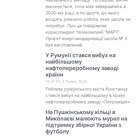
виконується, хоча мав завершитись в
2020-му році, а по-друге, до нього
входять ремонтні роботи, яких школа не
потребує. Про це повідомляє
кореспондент телекомпанії “МАРТ”.
Проєкт енергомодернізації школи № 3
був виготовлений
У Румунії стався вибух на
найбільшому
нафтопереробному заводі
країни
15:37 Пт, 2 Липня, 2021
Поблизу румунського міста Констанца
стався вибух на найбільшому в країні
нафтопереробному заводі «Петромідія».
На Пушкінському кільці в
Миколаєві малюють мурал на
підтримку збірної України з
футболу