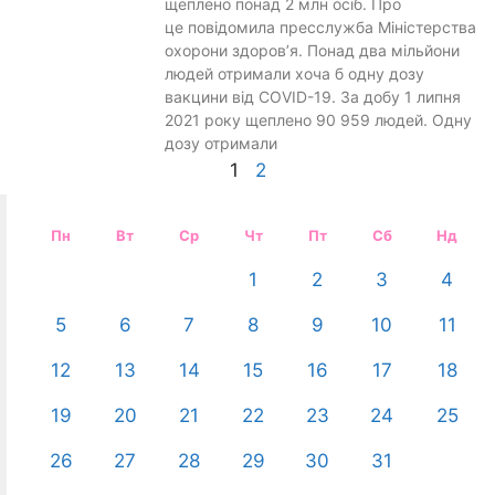
щеплено понад 2 млн осіб. Про
це повідомила пресслужба Міністерства
охорони здоров’я. Понад два мільйони
людей отримали хоча б одну дозу
вакцини від COVID-19. За добу 1 липня
2021 року щеплено 90 959 людей. Одну
дозу отримали
1
2
Пн
Вт
Ср
Чт
Пт
Сб
Нд
1
2
3
4
5
6
7
8
9
10
11
12
13
14
15
16
17
18
19
20
21
22
23
24
25
26
27
28
29
30
31