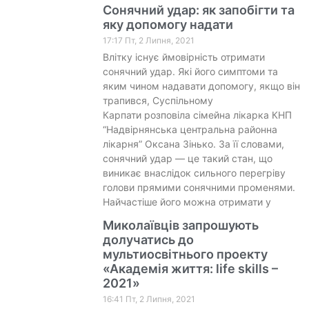
Сонячний удар: як запобігти та
яку допомогу надати
17:17 Пт, 2 Липня, 2021
Влітку існує ймовірність отримати
сонячний удар. Які його симптоми та
яким чином надавати допомогу, якщо він
трапився, Суспільному
Карпати розповіла сімейна лікарка КНП
“Надвірнянська центральна районна
лікарня” Оксана Зінько. За її словами,
сонячний удар — це такий стан, що
виникає внаслідок сильного перегріву
голови прямими сонячними променями.
Найчастіше його можна отримати у
Миколаївців запрошують
долучатись до
мультиосвітнього проекту
«Академія життя: life skills –
2021»
16:41 Пт, 2 Липня, 2021