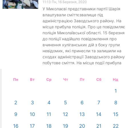
11:13 Пн, 16 Березня, 2020
У Миколаєві представники партії Шарія
влаштували сміттєзвалище під
адміністрацією Заводського району. На
місце прибула поліція. Про це повідомляє
поліція Миколаївської області. 15 березня
до поліції надійшло повідомлення про
вчинення хуліганських дій з боку групи
невідомих, які принесли та залишили на
сходах адміністрації Заводського району
побутове сміття. На місце події прибула
Пн
Вт
Ср
Чт
Пт
Сб
Нд
1
2
3
4
5
6
7
8
9
10
11
12
13
14
15
16
17
18
19
20
21
22