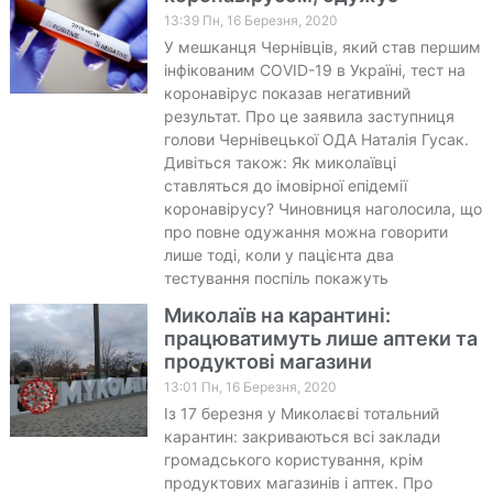
13:39 Пн, 16 Березня, 2020
У мешканця Чернівців, який став першим
інфікованим COVID-19 в Україні, тест на
коронавірус показав негативний
результат. Про це заявила заступниця
голови Чернівецької ОДА Наталія Гусак.
Дивіться також: Як миколаївці
ставляться до імовірної епідемії
коронавірусу? Чиновниця наголосила, що
про повне одужання можна говорити
лише тоді, коли у пацієнта два
тестування поспіль покажуть
Миколаїв на карантині:
працюватимуть лише аптеки та
продуктові магазини
13:01 Пн, 16 Березня, 2020
Із 17 березня у Миколаєві тотальний
карантин: закриваються всі заклади
громадського користування, крім
продуктових магазинів і аптек. Про