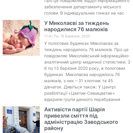
Про це повідомляє Відділ інформаційного
забезпечення департаменту міського
голови. В індивідуальних гонках на час
У Миколаєві за тиждень
народилися 76 малюків
11:41 Пн, 16 Березня, 2020
У пологових будинках Миколаєва за
тиждень народилось 76 малюків. Про це
повідомляє Миколаївський інформаційно-
аналітичний центр медичної статистики. З
6 по 13 березня 2020 року, в пологових
будинках Миколаєва народилось 76
малюків, з них – 31 хлопчик та 45
дівчаток. Дивіться також: У Центрі
реабілітації «Цветик-Семицветик»
відкрили групи денного перебування
Активісти партії Шарія
привезли сміття під
адміністрацію Заводського
району