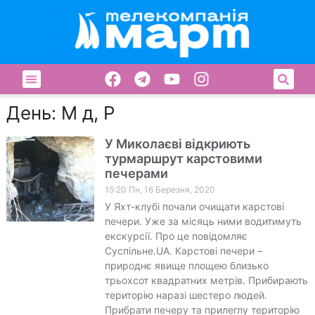
День: М д, Р
У Миколаєві відкриють
турмаршрут карстовими
печерами
15:20 Пн, 16 Березня, 2020
У Яхт-клубі почали очищати карстові
печери. Уже за місяць ними водитимуть
екскурсії. Про це повідомляє
Суспільне.UA. Карстові печери –
природнє явище площею близько
трьохсот квадратних метрів. Прибирають
територію наразі шестеро людей.
Прибрати печеру та прилеглу територію