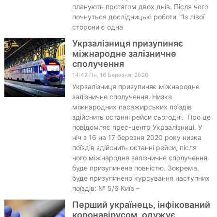
планують протягом двох днів. Після чого
почнуться дослідницькі роботи. “Із лівої
сторони є одна
Укрзалізниця призупиняє
міжнародне залізничне
сполучення
14:42 Пн, 16 Березня, 2020
Укрзалізниця призупиняє міжнародне
залізничне сполучення. Низка
міжнародних пасажирських поїздів
здійснить останні рейси сьогодні. Про це
повідомляє прес-центр Укрзалізниці. У
ніч з 16 на 17 березня 2020 року низка
поїздів здійснить останні рейси, після
чого міжнародне залізничне сполучення
буде призупинене повністю. Зокрема,
буде призупинено курсування наступних
поїздів: № 5/6 Київ –
Перший українець, інфікований
коронавірусом, одужує