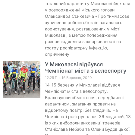
тотальний карантин у Миколаєві йдеться
у розпорядженні міського голови
Олександра Сєнкевича «Про тимчасове
зупинення роботи об’єктів загального
користування, розташованих у місті
Миколаєві, з метою попередження
розповсюдження захворюваності на
гостру респіраторну інфекцію,
спричинену
У Миколаєві відбувся
Чемпіонат міста з велоспорту
12:25 Пн, 16 Березня, 2020
14-15 березня у Миколаєві відбувся
Чемпіонат міста з велоспорту.
Враховуючи обмеження, передбачені
карантином, змагання провели на
відкритому повітрі без глядачів. На
Чемпіонаті розігрувалося 36 медалей, 13
із яких вибороли вихованці тренерів
Станіслава Небаби та Олени Будовіцької.