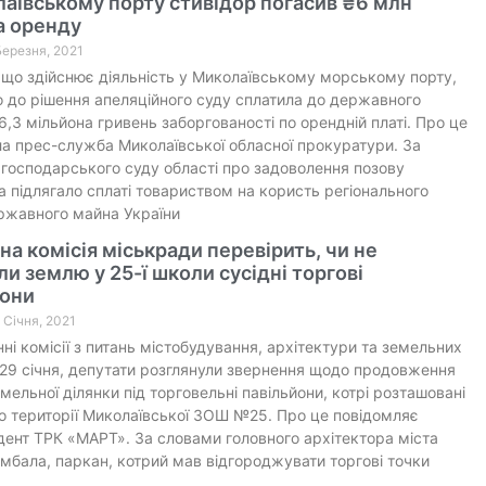
аївському порту стивідор погасив ₴6 млн
а оренду
 Березня, 2021
 що здійснює діяльність у Миколаївському морському порту,
о до рішення апеляційного суду сплатила до державного
,3 мільйона гривень заборгованості по орендній платі. Про це
а прес-служба Миколаївської обласної прокуратури. За
господарського суду області про задоволення позову
 підлягало сплаті товариством на користь регіонального
ржавного майна України
а комісія міськради перевірить, чи не
и землю у 25-ї школи сусідні торгові
йони
9 Січня, 2021
нні комісії з питань містобудування, архітектури та земельних
 29 січня, депутати розглянули звернення щодо продовження
мельної ділянки під торговельні павільйони, котрі розташовані
о території Миколаївської ЗОШ №25. Про це повідомляє
ент ТРК «МАРТ». За словами головного архітектора міста
мбала, паркан, котрий мав відгороджувати торгові точки