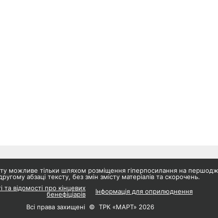
айту можливе тільки шляхом розміщення гіперпосилання на першод
другому абзаці тексту, без змін змісту матеріалів та скорочень.
і та відомості про кінцевих
Інформація для оприлюднення
бенефіціарів
Всі права захищені © ТРК «МАРТ» 2026