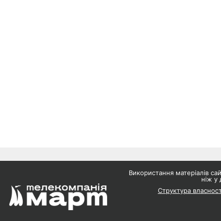
Використання матеріалів с
ніж у 
Структура власност