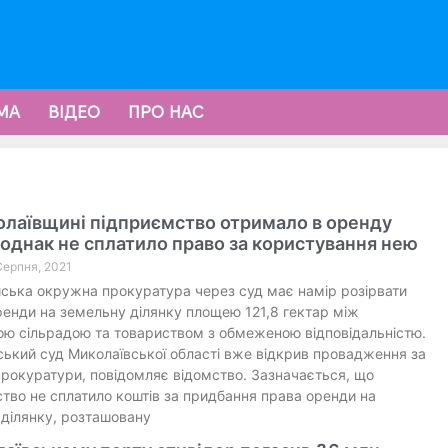
МА
ВІДЕО
ПРО НАС
олаївщині підприємство отримало в оренду
однак не сплатило право за користування нею
 Серпня, 2021
ька окружна прокуратура через суд має намір розірвати
ренди на земельну ділянку площею 121,8 гектар між
ою сільрадою та товариством з обмеженою відповідальністю.
ький суд Миколаївської області вже відкрив провадження за
рокуратури, повідомляє відомство. Зазначається, що
тво не сплатило коштів за придбання права оренди на
ділянку, розташовану