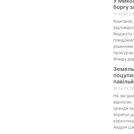
У Микол
боргу з
11:33 Вт, 2
Компанія,
відповідн
бюджету 6
повідомил
рішенням 
прокурора
Фонду де
Земельн
поцупил
павіль
20:14 Пт, 2
На засіда
відносин,
оренди зе
впритул д
кореспонд
Андрія Ци