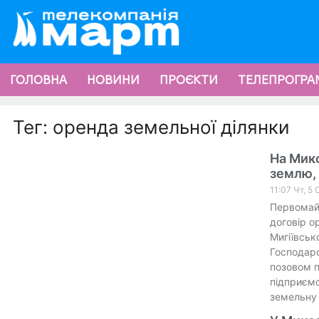
ГОЛОВНА
НОВИНИ
ПРОЄКТИ
ТЕЛЕПРОГРА
Тег: оренда земельної ділянки
На Мик
землю, 
11:07 Чт, 5
Первомайс
договір о
Мигіївськ
Господарс
позовом п
підприємс
земельну 