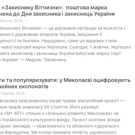
 «Захиснику Вітчизни»: поштова марка
ена до Дня захисника і захисниць України
 Жовтня, 2025
ахиснику Вітчизни» — це державна нагорода за мужність і
захисті державних інтересів України, зміцнення її
атності та безпеки. Нещодавно, саме ця відзнака стала
нової поштової марки Укрпошти. Сьогодні, 1 жовтня, Укрпошта
свята захисників і захисниць України випускає марку серії
 України” — Медаль “Захиснику
и та популяризувати: у Миколаєві оцифровують
зейних експонатів
8 Серпня, 2025
ївському краєзнавчому музеї триває масштабний проєкт —
ня творів живопису ХХ століття. Його реалізує
 «MY ART» спільно з «Агенцією розвитку Миколаєва» за
 Українського культурного фонду. Проєкт охоплює фонди
ідних закладів — краєзнавчого та обласного художнього
ні Верещагіна. Ми хотіли показати тяглість українського