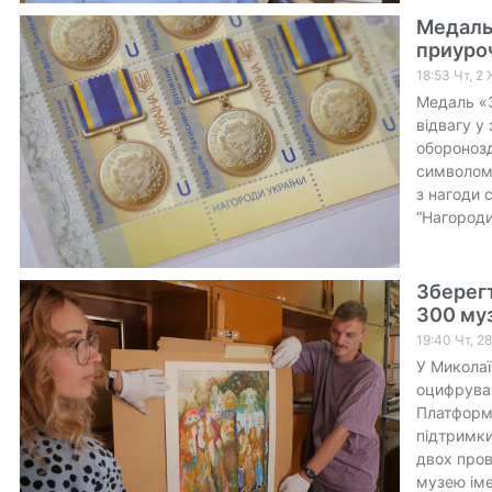
Медаль
приуроч
18:53 Чт, 2
Медаль «З
відвагу у 
оборонозд
символом 
з нагоди 
“Нагороди
Зберегт
300 му
19:40 Чт, 2
У Микола
оцифруван
Платформа
підтримки
двох пров
музею іме