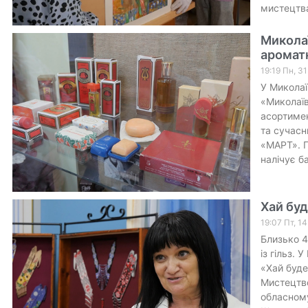
мистецтва
Миколаї
ароматн
19:19 Пн, 3
У Миколаї
«Миколаїв
асортимен
та сучасн
«МАРТ». П
налічує б
Хай буд
19:07 Пт, 1
Близько 4
із гільз.
«Хай буде
Мистецтво
обласному