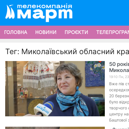
ГОЛОВНА
НОВИНИ
ПРОЄКТИ
ТЕЛЕПРОГРА
Тег: Миколаївський обласний кр
50 рокі
Микола
19:10 Пн, 2
Вже пів с
осередко
20 березн
було відк
творчого 
центру на
Баштової 