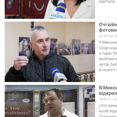
Шаптали. 
Очі вій
фотови
20:30 Ср, 2
У Миколає
Скороходо
історію П
зроблені 
автор був
в сюжеті 
В Мико
відкрил
19:50 Пт, 2
«Хто вони
музеї від
Третьому 