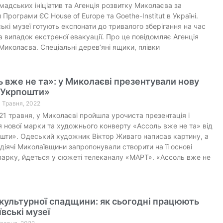
мадських ініціатив та Агенція розвитку Миколаєва за
 Програми ЄС House of Europe та Goethe-Institut в Україні.
ькі музеї готують експонати до тривалого зберігання на час
на випадок екстреної евакуації. Про це повідомляє Агенція
Миколаєва. Спеціальні дерев’яні ящики, плівки
 вже не та»: у Миколаєві презентували нову
«Укрпошти»
3 Травня, 2022
 21 травня, у Миколаєві пройшла урочиста презентація і
 нової марки та художнього конверту «Ассоль вже не та» від
шти». Одеський художник Віктор Живаго написав картину, а
 діячі Миколаївщини запропонували створити на її основі
арку, йдеться у сюжеті телеканалу «МАРТ». «Ассоль вже не
культурної спадщини: як сьогодні працюють
вські музеї