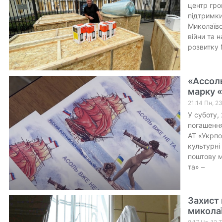
центр гро
підтримки
Миколаївс
війни та 
розвитку 
«Ассоль
марку 
21:14 Пн, 2
У суботу,
погашення
АТ «Укрпо
культурні
поштову м
та» –
Захист 
миколаї