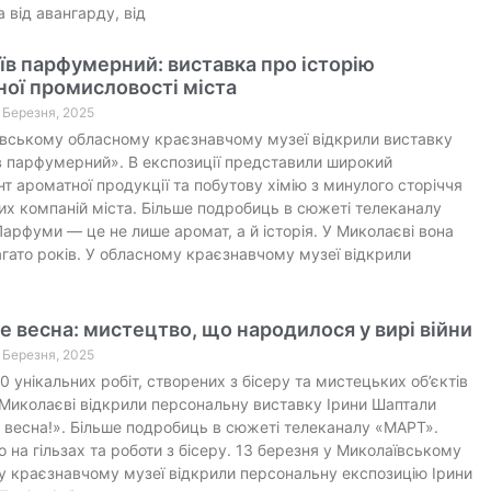
 від авангарду, від
в парфумерний: виставка про історію
ої промисловості міста
1 Березня, 2025
вському обласному краєзнавчому музеї відкрили виставку
 парфумерний». В експозиції представили широкий
т ароматної продукції та побутову хімію з минулого сторіччя
их компаній міста. Більше подробиць в сюжеті телеканалу
арфуми — це не лише аромат, а й історія. У Миколаєві вона
агато років. У обласному краєзнавчому музеї відкрили
е весна: мистецтво, що народилося у вирі війни
4 Березня, 2025
0 унікальних робіт, створених з бісеру та мистецьких об’єктів
 У Миколаєві відкрили персональну виставку Ірини Шаптали
 весна!». Більше подробиць в сюжеті телеканалу «МАРТ».
 на гільзах та роботи з бісеру. 13 березня у Миколаївському
 краєзнавчому музеї відкрили персональну експозицію Ірини