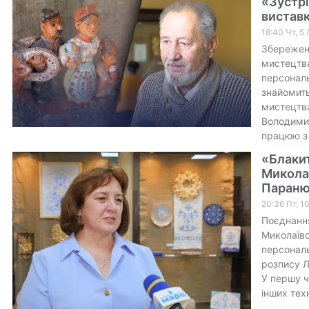
«Зустрі
вистав
18:40 Чт, 5
Збережен
мистецтва
персональ
знайомить
мистецтва
Володимир
працюю з
«Блакит
Миколає
Паран
20:36 Пт, 1
Поєднання
Миколаїв
персональ
розпису Л
У першу ч
інших тех