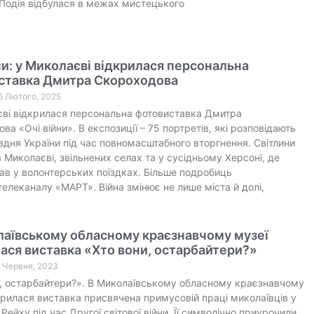
Подія відбулася в межах мистецького
ни: у Миколаєві відкрилася персональна
ставка Дмитра Скороходова
6 Лютого, 2025
ві відкрилася персональна фотовиставка Дмитра
ва «Очі війни». В експозиції – 75 портретів, які розповідають
івдня України під час повномасштабного вторгнення. Світлини
в Миколаєві, звільнених селах та у сусідньому Херсоні, де
ав у волонтерських поїздках. Більше подробиць
телеканалу «МАРТ». Війна змінює не лише міста й долі,
лаївському обласному краєзнавчому музеї
ася виставка «Хто вони, остарбайтери?»
3 Червня, 2023
, остарбайтери?». В Миколаївському обласному краєзнавчому
крилася виставка присвячена примусовій праці миколаївців у
Рейху під час Другої світової війни. Її символічно приурочили