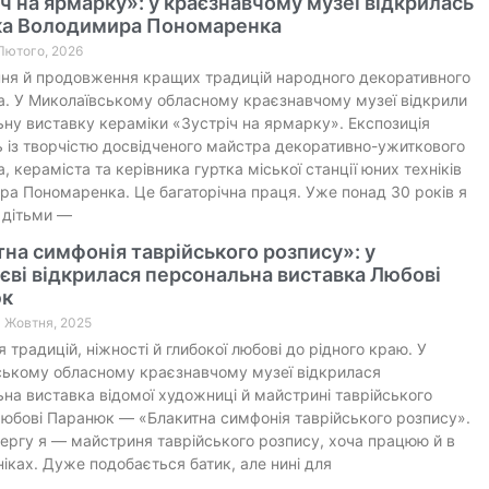
ч на ярмарку»: у краєзнавчому музеї відкрилась
ка Володимира Пономаренка
 Лютого, 2026
ня й продовження кращих традицій народного декоративного
. У Миколаївському обласному краєзнавчому музеї відкрили
ну виставку кераміки «Зустріч на ярмарку». Експозиція
 із творчістю досвідченого майстра декоративно-ужиткового
, кераміста та керівника гуртка міської станції юних техніків
а Пономаренка. Це багаторічна праця. Уже понад 30 років я
 дітьми —
на симфонія таврійського розпису»: у
ві відкрилася персональна виставка Любові
юк
0 Жовтня, 2025
 традицій, ніжності й глибокої любові до рідного краю. У
ському обласному краєзнавчому музеї відкрилася
на виставка відомої художниці й майстрині таврійського
юбові Паранюк — «Блакитна симфонія таврійського розпису».
ергу я — майстриня таврійського розпису, хоча працюю й в
ніках. Дуже подобається батик, але нині для