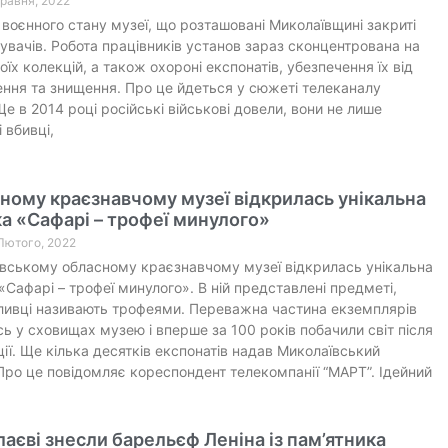
 Травня, 2022
 воєнного стану музеї, що розташовані Миколаївщині закриті
дувачів. Робота працівників установ зараз сконцентрована на
оїх колекцій, а також охороні експонатів, убезпечення їх від
ня та знищення. Про це йдеться у сюжеті телеканалу
е в 2014 році російські військові довели, вони не лише
 вбивці,
ному краєзнавчому музеї відкрилась унікальна
а «Сафарі – трофеї минулого»
 Лютого, 2022
вському обласному краєзнавчому музеї відкрилась унікальна
«Сафарі – трофеї минулого». В ній представлені предметі,
ливці називають трофеями. Переважна частина екземплярів
сь у сховищах музею і вперше за 100 років побачили світ після
ії. Ще кілька десятків експонатів надав Миколаївський
Про це повідомляє кореспондент телекомпанії “МАРТ”. Ідейний
аєві знесли барельєф Леніна із пам’ятника