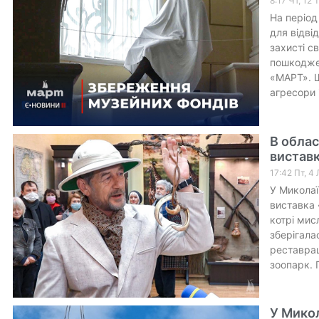
8:17 Чт, 12
На період
для відві
захисті св
пошкоджен
«МАРТ». Щ
агресори і
В облас
виставк
17:42 Пт, 4
У Миколаї
виставка 
котрі мис
зберігала
реставрац
зоопарк. 
У Микол