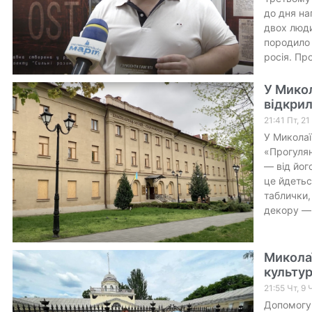
до дня на
двох люд
породило 
росія. Пр
У Мико
відкрил
21:41 Пт, 21
У Миколаї
«Прогулян
— від йог
це йдетьс
таблички,
декору — 
Микола
культур
21:55 Чт, 9
Допомогу