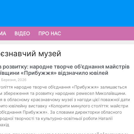
МА
ВІДЕО
ПРО НАС
аєзнавчий музей
в розвитку: народне творче об’єднання майстрів
ївщини «Прибужжя» відзначило ювілей
3 Березня, 2026
толіття народне творче об’єднання «Прибужжя» залишається
м збереження та розвитку народних ремесел Миколаївщини.
я в обласному краєзнавчому музеї з нагоди цієї поважної дати
рито ювілейну виставку «Колорити минулого століття: майстри
об’єднання Прибужжя». За словами директорки обласного
родної творчості та культурно-освітньої роботи Наталії
захід