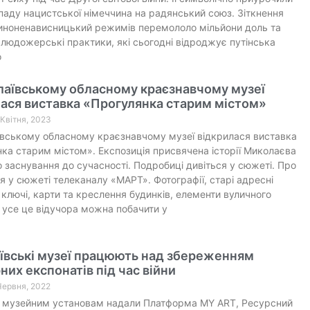
паду нацистської німеччина на радянський союз. Зіткнення
иноненависницький режимів перемололо мільйони доль та
людожерські практики, які сьогодні відроджує путінська
о
лаївському обласному краєзнавчому музеї
ася виставка «Прогулянка старим містом»
 Квітня, 2023
вському обласному краєзнавчому музеї відкрилася виставка
ка старим містом». Експозиція присвячена історії Миколаєва
о заснування до сучасності. Подробиці дивіться у сюжеті. Про
я у сюжеті телеканалу «МАРТ». Фотографії, старі адресні
 ключі, карти та креслення будинків, елементи вуличного
усе це відучора можна побачити у
ївські музеї працюють над збереженням
них експонатів під час війни
 Червня, 2022
 музейним установам надали Платформа MY ART, Ресурсний