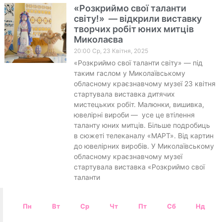
«Розкриймо свої таланти
світу!» — відкрили виставку
творчих робіт юних митців
Миколаєва
20:00 Ср, 23 Квітня, 2025
«Розкриймо свої таланти світу» — під
таким гаслом у Миколаївському
обласному краєзнавчому музеї 23 квітня
стартувала виставка дитячих
мистецьких робіт. Малюнки, вишивка,
ювелірні вироби — усе це втілення
таланту юних митців. Більше подробиць
в сюжеті телеканалу «МАРТ». Від картин
до ювелірних виробів. У Миколаївському
обласному краєзнавчому музеї
стартувала виставка «Розкриймо свої
таланти
Пн
Вт
Ср
Чт
Пт
Сб
Нд