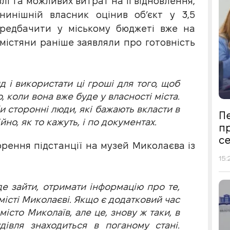
лі та можливих витрат на її відновлення,
нинішній власник оцінив об’єкт у 3,5
ередбачити у міському бюджеті вже на
і містяни раніше заявляли про готовність
 і використати ці гроші для того, щоб
 коли вона вже буде у власності міста.
би сторонні люди, які бажають вкласти в
Пе
но, як то кажуть, і по документах.
п
се
орення підстанції на музей Миколаєва із
15:
де зайти, отримати інформацію про те,
місті Миколаєві. Якщо є додатковий час
істо Миколаїв, але це, знову ж таки, в
івля знаходиться в поганому стані.