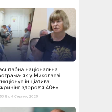
асштабна національна
ограма: як у Миколаєві
нкціонує ініціатива
Скринінг здоровʼя 40+»
53 Вт, 4 Серпня, 2026