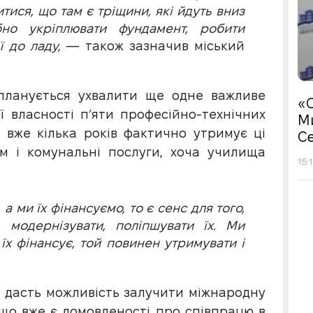
тися, що там є тріщини, які йдуть вниз
бно укріплювати фундамент, робити
ї до ладу,
— також зазначив міський
и планується ухвалити ще одне важливе
«С
 власності п’яти професійно-технічних
М
о вже кілька років фактично утримує ці
Се
м і комунальні послуги, хоча училища
15:
 ми їх фінансуємо, то є сенс для того,
модернізувати, поліпшувати їх. Ми
 їх фінансує, той повинен утримувати і
 дасть можливість залучити міжнародну
 що вже є домовленості про співпрацю в