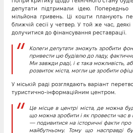
Попри критику щодо технічного стану будів
депутати підтримали ідею. Попередньо 
мільйона гривень. Ці кошти планують п
ближчій сесії у четвер. У той же час, деяк
долучитися до фінансування реставрації.
Колеги депутати зможуть зробити фонд
привести цю будівлю до ладу, фактично,
Ми завжди раді, і є така можливість, а
розвиток міста, могли це зробити офіцій
У міській раді розглядають варіант перетв
туристично-інформаційним центром.
Це місце в центрі міста, де можна бу
що можна зробити і як провести час в 
— подивитися на історичні факти про м
майбутньому. Тому що насправді буд