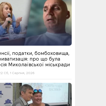
нсії, податки, бомбоховища,
риватизація: про що була
сія Миколаївської міськради
22 Сб, 1 Серпня, 2026