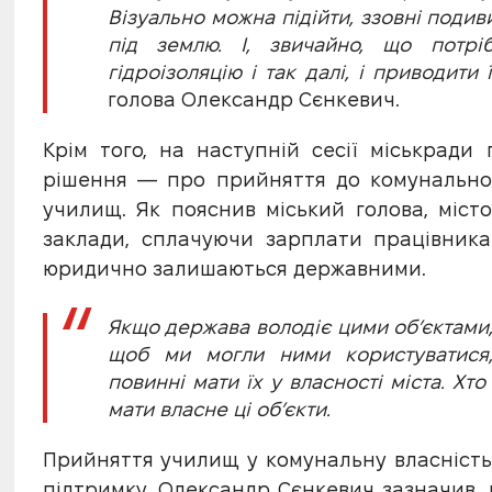
Візуально можна підійти, ззовні подиви
під землю. І, звичайно, що потрі
гідроізоляцію і так далі, і приводити ї
голова Олександр Сєнкевич.
Крім того, на наступній сесії міськрад
рішення — про прийняття до комунальної
училищ. Як пояснив міський голова, міст
заклади, сплачуючи зарплати працівника
юридично залишаються державними.
Якщо держава володіє цими об’єктами, а
щоб ми могли ними користуватися, 
повинні мати їх у власності міста. Хто
мати власне ці об’єкти.
Прийняття училищ у комунальну власність
підтримку. Олександр Сєнкевич зазначив,