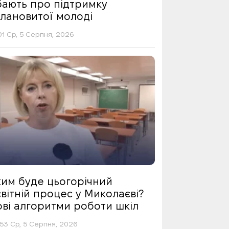
бають про підтримку
алановитої молоді
01 Ср, 5 Серпня, 2026
ким буде цьогорічний
вітній процес у Миколаєві?
ові алгоритми роботи шкіл
53 Ср, 5 Серпня, 2026