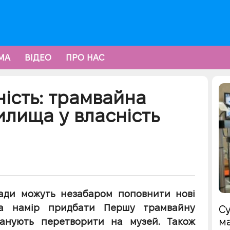
МА
ВІДЕО
ПРО НАС
ість: трамвайна
илища у власність
мади можуть незабаром поповнити нові
ила намір придбати Першу трамвайну
Су
ма
ланують перетворити на музей. Також