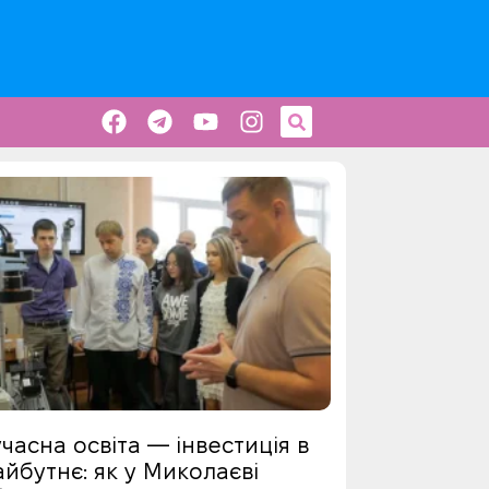
часна освіта — інвестиція в
йбутнє: як у Миколаєві