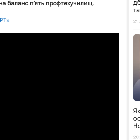
д
на баланс п’ять профтехучилищ.
т
РТ».
21:
Я
ос
Н
20: