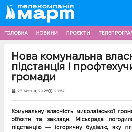
ГОЛОВНА
НОВИНИ
ПРОЄКТИ
ТЕЛЕПРОГРА
Нова комунальна власн
підстанція і профтехуч
громади
23 Квітня, 2025
20:57
Комунальну власність миколаївської гро
об’єкти та заклади. Міськрада погод
підстанцію — історичну будівлю, яку п