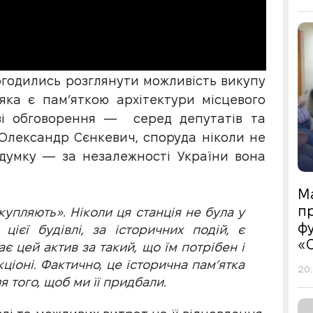
погодились розглянути можливість викупу
 яка є пам’яткою архітектури місцевого
аві обговорення — серед депутатів та
 Олександр Сєнкевич, споруда ніколи не
 думку — за незалежності України вона
М
пр
купляють». Ніколи ця станція не була у
фу
цієї будівлі, за історичних подій, є
«
 цей актив за такий, що їм потрібен і
ціоні. Фактично, це історична пам’ятка
20:
я того, щоб ми її придбали.