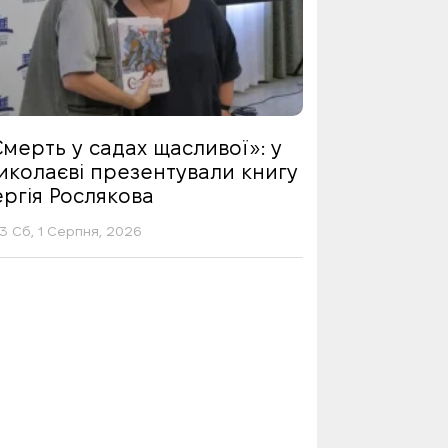
мерть у садах щасливої»: у
иколаєві презентували книгу
ргія Рослякова
13 Сб, 1 Серпня, 2026