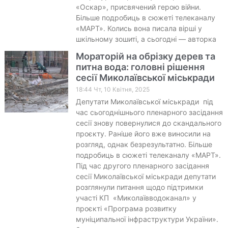
«Оскар», присвячений герою війни.
Більше подробиць в сюжеті телеканалу
«МАРТ». Колись вона писала вірші у
шкільному зошиті, а сьогодні — авторка
Мораторій на обрізку дерев та
питна вода: головні рішення
сесії Миколаївської міськради
18:44 Чт, 10 Квітня, 2025
Депутати Миколаївської міськради під
час сьогоднішнього пленарного засідання
сесії знову повернулися до скандального
проєкту. Раніше його вже виносили на
розгляд, однак безрезультатно. Більше
подробиць в сюжеті телеканалу «МАРТ».
Під час другого пленарного засідання
сесії Миколаївської міськради депутати
розглянули питання щодо підтримки
участі КП «Миколаївводоканал» у
проєкті «Програма розвитку
муніципальної інфраструктури України».