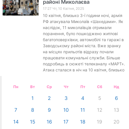
районі Миколаєва
17:27 Чт, 10 Квітня, 2025
10 квітня, близько 3-ї години ночі, армія
РФ атакувала Миколаїв «Шахедами». Як
наслідок, 11 миколаївців отримали
поранення, було пошкоджено житлові
багатоповерхівки, автомобілі та гаражі в
Заводському районі міста. Вже зранку
на місцях прильотів відразу почали
працювати комунальні служби. Більше
подробиць в сюжеті телеканалу «МАРТ».
Атака сталася в ніч на 10 квітня, близько
Пн
Вт
Ср
Чт
Пт
Сб
Нд
1
2
3
4
5
6
7
8
9
10
11
12
13
14
15
16
17
18
19
20