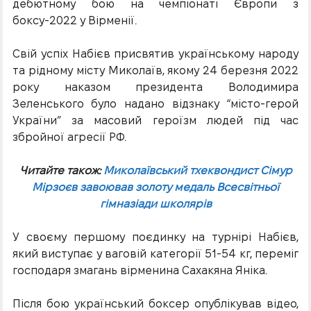
дебютному бою на чемпіонаті Європи з
боксу-2022 у Вірменії.
Свій успіх Набієв присвятив українському народу
та рідному місту Миколаїв, якому 24 березня 2022
року наказом президента Володимира
Зеленського було надано відзнаку “місто-герой
України” за масовий героїзм людей під час
збройної агресії РФ.
Читайте також:
Миколаївський тхеквондист Сімур
Мірзоєв завоював золоту медаль Всесвітньої
гімназіади школярів
У своєму першому поєдинку на турнірі Набієв,
який виступає у ваговій категорії 51-54 кг, переміг
господаря змагань вірменина Сахакяна Яніка.
Після бою український боксер опублікував відео,