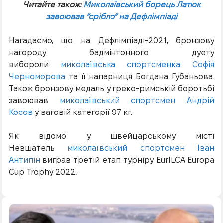
Читайте також:
Миколаївський борець Латюк
завоював “срібло” на Дефлімпіаді
Нагадаємо, що на Дефлімпіаді-2021, бронзову
нагороду бадмінтонного дуету
вибороли
миколаївська спортсменка Софія
Черноморова
та її напарниця Богдана Губаньова.
Також бронзову медаль у греко-римській боротьбі
завоював
миколаївський спортсмен Андрій
Косов
у ваговій категорії 97 кг.
Як відомо у швейцарському місті
Невшатель
миколаївський спортсмен Іван
Антипін
виграв третій етап турніру EurILCA Europa
Cup Trophy 2022.