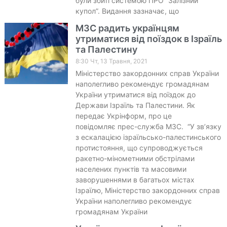
були збиті системою ПРО “Залізний
купол”. Видання зазначає, що
МЗС радить українцям
утриматися від поїздок в Ізраїль
та Палестину
8:30 Чт, 13 Травня, 2021
Міністерство закордонних справ України
наполегливо рекомендує громадянам
України утриматися від поїздок до
Держави Ізраїль та Палестини. Як
передає Укрінформ, про це
повідомляє прес-служба МЗС. “У зв’язку
з ескалацією ізраїльсько-палестинського
протистояння, що супроводжується
ракетно-мінометними обстрілами
населених пунктів та масовими
заворушеннями в багатьох містах
Ізраїлю, Міністерство закордонних справ
України наполегливо рекомендує
громадянам України