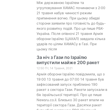
Між державною Ізраїлем та
угруповування ХАМАС починаючи з 2:00
21 травня набув чинності режим
припинення вогню. При цьому обидві
сторони заявили про готовність до будь-
якого розвитку подій. Про це пише РБК-
Україна. Після опівночі 21 травня Армія
оборони Ізраїлю (ЦАХАЛ) завдала кілька
ударів по цілям ХАМАСу в Газі. При
цьому після
За ніч з Гази по Ізраїлю
випустили майже 200 ракет
12:50 Пт, 14 Травня, 2021
Армія оборони Ізраїлю повідомила, що з
19:00 13 травня до 07:00 14 травня був
зафіксований запуск приблизно 190
ракет з сектора Гази. Ракети запускали в
бік ізраїльської території. Про це пише
Newsru.co.il. Близько 30 ракет впали на
території сектора Гази. Десятки ракет