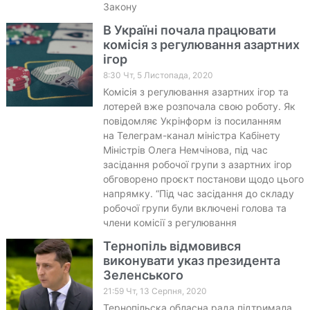
Закону
В Україні почала працювати
комісія з регулювання азартних
ігор
8:30 Чт, 5 Листопада, 2020
Комісія з регулювання азартних ігор та
лотерей вже розпочала свою роботу. Як
повідомляє Укрінформ із посиланням
на Телеграм-канал міністра Кабінету
Міністрів Олега Немчінова, під час
засідання робочої групи з азартних ігор
обговорено проєкт постанови щодо цього
напрямку. “Під час засідання до складу
робочої групи були включені голова та
члени комісії з регулювання
Тернопіль відмовився
виконувати указ президента
Зеленського
21:59 Чт, 13 Серпня, 2020
Тернопільска обласна рада підтримала