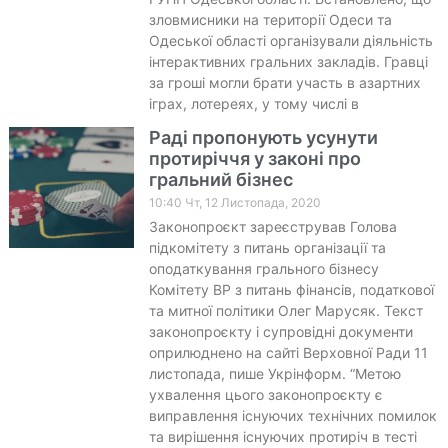
зловмисники на території Одеси та
Одеської області організували діяльність
інтерактивних гральних закладів. Гравці
за гроші могли брати участь в азартних
іграх, лотереях, у тому числі в
Раді пропонують усунути
протиріччя у законі про
гральний бізнес
10:40 Чт, 12 Листопада, 2020
Законопроєкт зареєстрував Голова
підкомітету з питань організації та
оподаткування грального бізнесу
Комітету ВР з питань фінансів, податкової
та митної політики Олег Марусяк. Текст
законопроєкту і супровідні документи
оприлюднено на сайті Верховної Ради 11
листопада, пише Укрінформ. “Метою
ухвалення цього законопроєкту є
виправлення існуючих технічних помилок
та вирішення існуючих протиріч в тесті