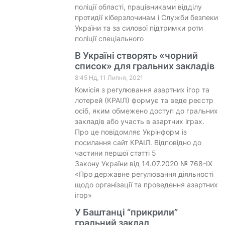
поліції області, працівниками відділу
протидії кіберзлочинам і Служби безпеки
України та за силової підтримки роти
поліції спеціального
В Україні створять «чорний
список» для гральних закладів
8:45 Нд, 11 Липня, 2021
Комісія з регулювання азартних ігор та
лотерей (КРАІЛ) формує та веде реєстр
осіб, яким обмежено доступ до гральних
закладів або участь в азартних іграх.
Про це повідомляє Укрінформ із
посилання сайт КРАІЛ. Відповідно до
частини першої статті 5
Закону України від 14.07.2020 № 768-IX
«Про державне регулювання діяльності
щодо організації та проведення азартних
ігор»
У Баштанці “прикрили”
гральний заклад