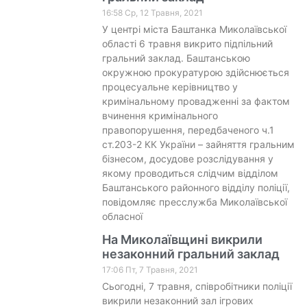
16:58 Ср, 12 Травня, 2021
У центрі міста Баштанка Миколаївської
області 6 травня викрито підпільний
гральний заклад. Баштанською
окружною прокуратурою здійснюється
процесуальне керівництво у
кримінальному провадженні за фактом
вчинення кримінального
правопорушення, передбаченого ч.1
ст.203-2 КК України – зайняття гральним
бізнесом, досудове розслідування у
якому проводиться слідчим відділом
Баштанського районного відділу поліції,
повідомляє пресслужба Миколаївської
обласної
На Миколаївщині викрили
незаконний гральний заклад
17:06 Пт, 7 Травня, 2021
Сьогодні, 7 травня, співробітники поліції
викрили незаконний зал ігрових