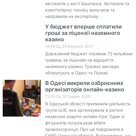
автоматів у місті Баштанка. Автомати та
комп’ютерну техніку вилучили та
направили на експертизу.
У бюджет вперше сплатили
гроші за ліцензії наземного
казино
18:49 Ср, 24 Березня, 2021
Державний бюджет отримав 72 мільйони
гривень за ліцензію на відкриття
наземного казино. Гральні заклади
облаштують в Одесі та Львові.
В Одесі викрили озброєнних
організаторів онлайн-казино
13:23 Ср, 16 Грудня, 2020
В Одеській області припинили діяльність
групи осіб, яка організувала в регіоні
незаконні азартні онлайн-ігри. Один із
фігурантів погрожував вбити
правоохоронця. Про це повідомили в
ГУНП Одеської області. Встановлено, що