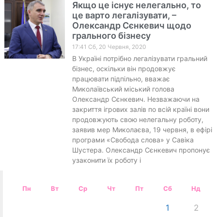
Якщо це існує нелегально, то
це варто легалізувати, –
Олександр Сєнкевич щодо
грального бізнесу
17:41 Сб, 20 Червня, 2020
В Україні потрібно легалізувати гральний
бізнес, оскільки він продовжує
працювати підпільно, вважає
Миколаївський міський голова
Олександр Сєнкевич. Незважаючи на
закриття ігрових залів по всій країні вони
продовжують свою нелегальну роботу,
заявив мер Миколаєва, 19 червня, в ефірі
програми «Свобода слова» у Савіка
Шустера. Олександр Сєнкевич пропонує
узаконити їх роботу і
Пн
Вт
Ср
Чт
Пт
Сб
Нд
1
2