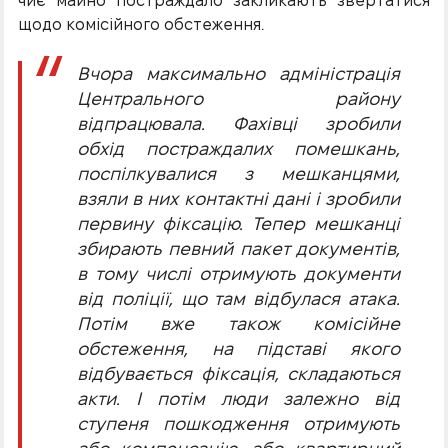
чиє майно постраждало закликають звертатися
щодо комісійного обстеження.
Вчора максимально адміністрація
Центрального району
відпрацювала. Фахівці зробили
обхід постраждалих помешкань,
поспілкувалися з мешканцями,
взяли в них контактні дані і зробили
первину фіксацію. Тепер мешканці
збирають певний пакет документів,
в тому числі отримують документи
від поліції, що там відбулася атака.
Потім вже також комісійне
обстеження, на підставі якого
відбувається фіксація, складаються
акти. І потім люди залежно від
ступеня пошкодження отримують