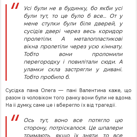
Усі були не в будинку, бо якби усі
були тут, то це було б все… От у
мене стулки були біля дверей, у
сусідів двері через весь коридор
пролетіли. А металопластикові
вікна пролетіли через усю кімнату.
Тобто вони проломили
перегородку і повилітали сюди. А
уламки скла застрягли у дивані.
Тобто пробило б
.
Сусідка пана Олега — пані Валентина каже, що
разом із чоловіком того ранку вони були не вдома.
На її думку, саме це і вберегло їх від трагедії.
Ось тут, воно все потягло цю
сторону, потріскалося. Це шпалери
тримають, якщо їх зняти, то все