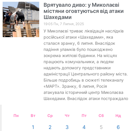
Врятувало диво: у Миколаєві
містяни оговтуються від атаки
Шахедами
19:05 Пн, 7 Липня, 2025
У Миколаєві триває ліквідація наслідків
російської атаки «Шахедами», яка
сталася зранку, 6 липня. Внаслідок
падіння уламків було пошкоджено
зокрема житлові будинки. На місцях
працюють комунальники, а людям
надають допомогу представники
адміністрації Центрального району міста.
Більше подробиць в сюжеті телеканалу
«МАРТ». Зранку, 6 липня, Росія
атакувала історичний центр Миколаєва
Шахедами. Внаслідок атаки постраждало
Пн
Вт
Ср
Чт
Пт
Сб
Нд
1
2
3
4
5
6