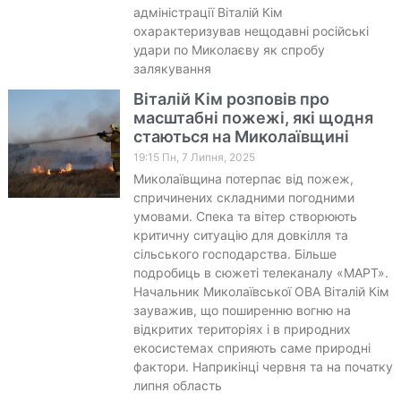
адміністрації Віталій Кім
охарактеризував нещодавні російські
удари по Миколаєву як спробу
залякування
Віталій Кім розповів про
масштабні пожежі, які щодня
стаються на Миколаївщині
19:15 Пн, 7 Липня, 2025
Миколаївщина потерпає від пожеж,
спричинених складними погодними
умовами. Спека та вітер створюють
критичну ситуацію для довкілля та
сільського господарства. Більше
подробиць в сюжеті телеканалу «МАРТ».
Начальник Миколаївської ОВА Віталій Кім
зауважив, що поширенню вогню на
відкритих територіях і в природних
екосистемах сприяють саме природні
фактори. Наприкінці червня та на початку
липня область