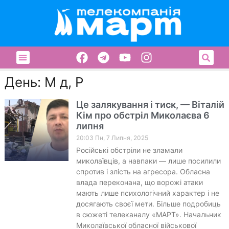
День: М д, Р
Це залякування і тиск, — Віталій
Кім про обстріл Миколаєва 6
липня
20:03 Пн, 7 Липня, 2025
Російські обстріли не зламали
миколаївців, а навпаки — лише посилили
спротив і злість на агресора. Обласна
влада переконана, що ворожі атаки
мають лише психологічний характер і не
досягають своєї мети. Більше подробиць
в сюжеті телеканалу «МАРТ». Начальник
Миколаївської обласної військової