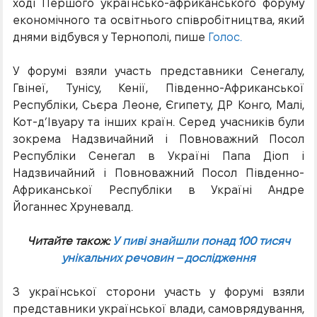
ході Першого українсько-африканського форуму
економічного та освітнього співробітництва, який
днями відбувся у Тернополі, пише
Голос.
У форумі взяли участь представники Сенегалу,
Гвінеї, Тунісу, Кенії, Південно-Африканської
Республіки, Сьєра Леоне, Єгипету, ДР Конго, Малі,
Кот-д’Івуару та інших країн. Серед учасників були
зокрема Надзвичайний і Повноважний Посол
Республіки Сенегал в Україні Папа Діоп і
Надзвичайний і Повноважний Посол Південно-
Африканської Республіки в Україні Андре
Йоганнес Хруневалд.
Читайте також:
У пиві знайшли понад 100 тисяч
унікальних речовин – дослідження
З української сторони участь у форумі взяли
представники української влади, самоврядування,