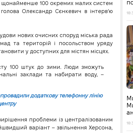
по
ти щонайменше 100 окремих малих систем
 голова Олександр Сєнкевич в інтерв’ю
18:
удови нових очисних споруд міська рада
омад та територій і посольством уряду
ановити у доступних для містян місцях.
сту 100 штук до зими. Люди зможуть
нальні заклади та набирати воду, –
провадили додаткову телефонну лінію
М
центру
М
а
 вирішення проблеми із централізованим
18:
йшвидший варіант – звільнення Херсона,