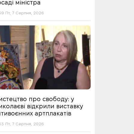
саді міністра
39 Пт, 7 Серпня, 2026
истецтво про свободу: у
иколаєві відкрили виставку
нтивоєнних артплакатів
33 Пт, 7 Серпня, 2026