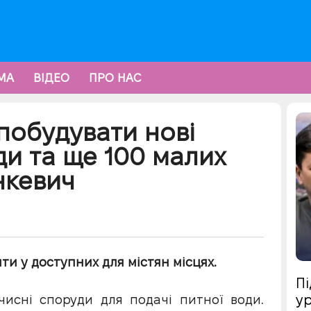
МА
ВІДЕО
ПРО НАС
побудувати нові
ди та ще 100 малих
нкевич
и у доступних для містян місцях.
Пі
ур
чисні споруди для подачі питної води.