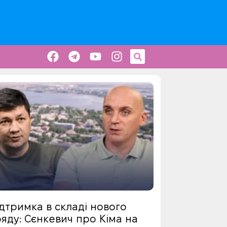
дтримка в складі нового
яду: Сєнкевич про Кіма на