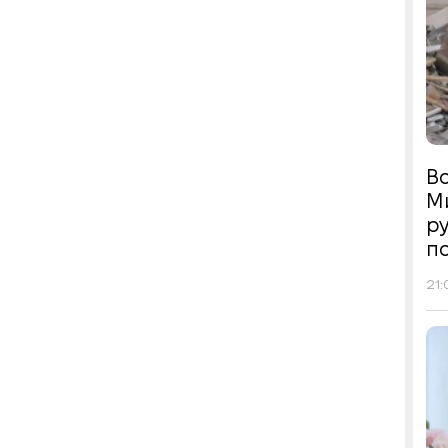
Во
М
р
п
21: