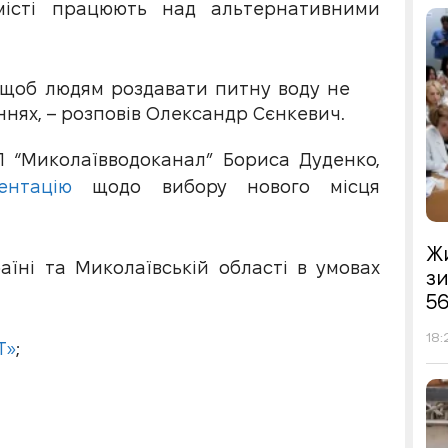
місті працюють над альтернативними
 щоб людям роздавати питну воду не
еннях, – розповів Олександр Сєнкевич.
 “Миколаївводоканал” Бориса Дуденко,
ентацію
щодо вибору нового місця
Жи
аїні та Миколаївській області в умовах
з
56
18:
Т»
;