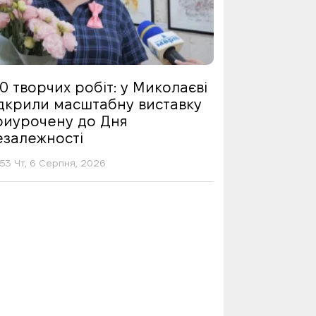
0 творчих робіт: у Миколаєві
ідкрили масштабну виставку
риурочену до Дня
езалежності
53 Чт, 6 Серпня, 2026