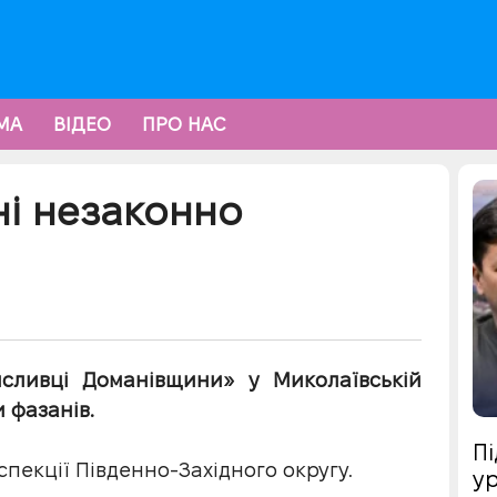
МА
ВІДЕО
ПРО НАС
ні незаконно
исливці Доманівщини» у Миколаївській
 фазанів.
Пі
пекції Південно-Західного округу.
ур