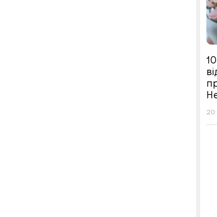
10
в
п
Н
20: