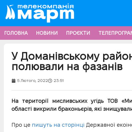
ГОЛОВНА
НОВИНИ
ПРОЄКТИ
ТЕЛЕПРОГРА
У Доманівському райо
полювали на фазанів
5 Лютого, 2022
23:51
На території мисливських угідь ТОВ «М
області викрили браконьєрів, які знищували
Про це
пишуть на сторінці
Державної екоінс