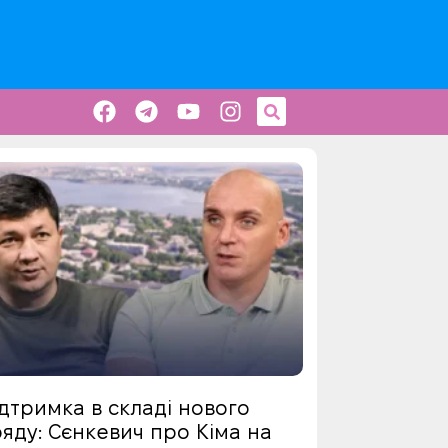
дтримка в складі нового
яду: Сєнкевич про Кіма на