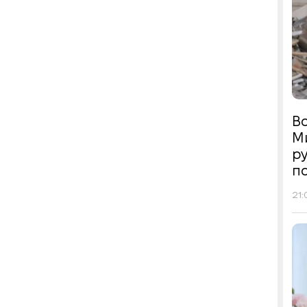
Во
М
р
п
21: