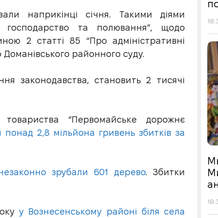
по
вали наприкінці січня. Такими діями
18:
 господарство та полювання”, щодо
ною 2 статті 85 “Про адміністративні
 Доманівського районного суду.
ння законодавства, становить 2 тисячі
о товариства “Первомайське дорожнє
и понад 2,8 мільйона гривень збитків за
М
М
незаконно зрубали 601 дерево
. Збитки
а
18:
року
у Вознесенському районі біля села