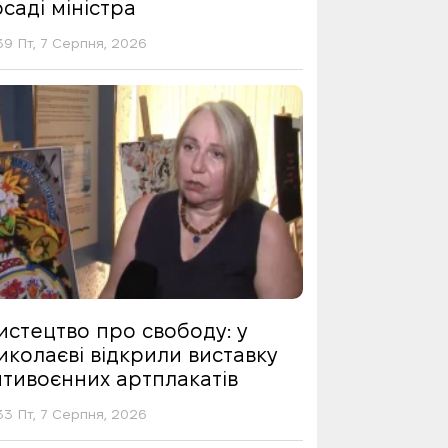
саді міністра
39 Пт, 7 Серпня, 2026
истецтво про свободу: у
иколаєві відкрили виставку
нтивоєнних артплакатів
33 Пт, 7 Серпня, 2026