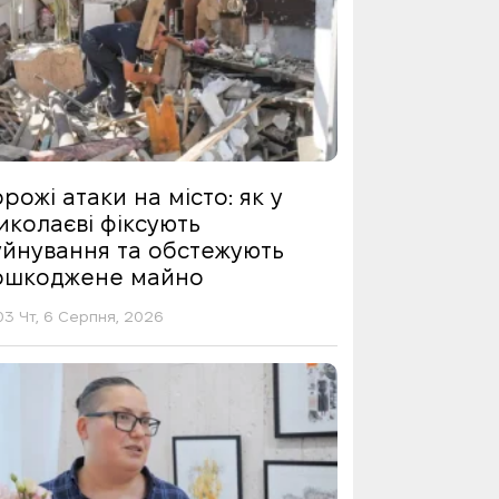
рожі атаки на місто: як у
иколаєві фіксують
уйнування та обстежують
ошкоджене майно
03 Чт, 6 Серпня, 2026