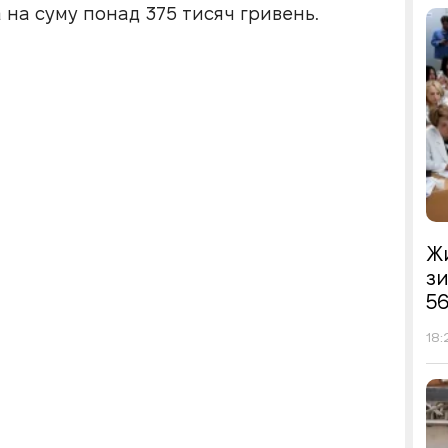
 на суму понад 375 тисяч гривень.
Жи
з
56
18: