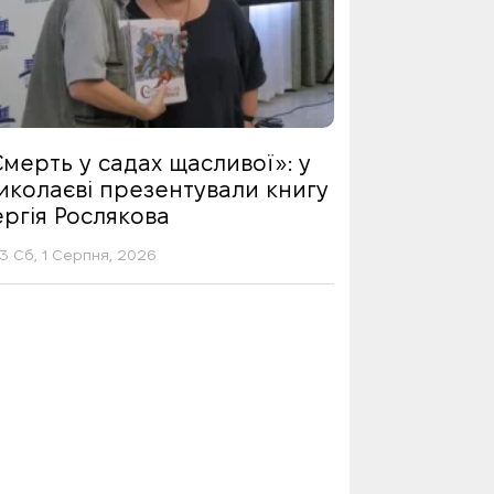
мерть у садах щасливої»: у
иколаєві презентували книгу
ргія Рослякова
13 Сб, 1 Серпня, 2026