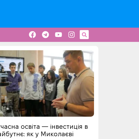
часна освіта — інвестиція в
йбутнє: як у Миколаєві