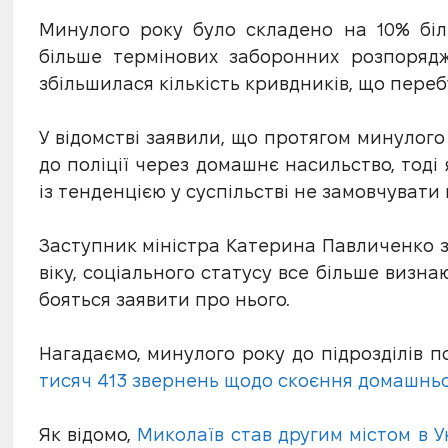
Минулого року було складено на 10% біл
більше термінових заборонних розпоряд
збільшилася кількість кривдників, що переб
У відомстві заявили, що протягом минулог
до поліції через домашнє насильство, тоді
із тенденцією у суспільстві не замовчувати
Заступник міністра Катерина Павличенко за
віку, соціального статусу все більше виз
бояться заявити про нього.
Нагадаємо, минулого року до підрозділів п
тисяч 413 звернень щодо скоєння домашньо
Як відомо,
Миколаїв став другим містом в У