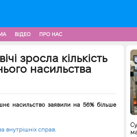
МА
ВІДЕО
ПРО НАС
вічі зросла кількість
ього насильства
машнє насильство заявили на 56% більше
Су
а внутрішніх справ.
ма