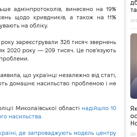
д
ьше адмінпротоколів, винесено на 19%
т
жень щодо кривдників, а також на 11%
21:
увають на обліку.
о року зареєстрували 326 тисяч звернень
 як 2020 року — 209 тисяч. Це пов’язують
 проблеми.
явила, що українці незалежно від статі,
нають домашнє насильство проблемою і не
Я
оліції Миколаївської області
надійшло 10
ос
го насильства.
Н
країні, де запроваджують модель центру
20: