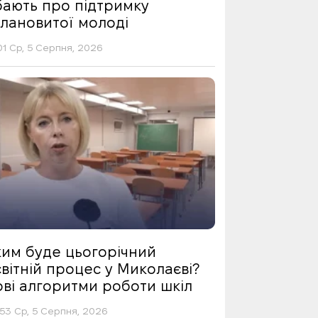
бають про підтримку
алановитої молоді
01 Ср, 5 Серпня, 2026
ким буде цьогорічний
вітній процес у Миколаєві?
ові алгоритми роботи шкіл
53 Ср, 5 Серпня, 2026