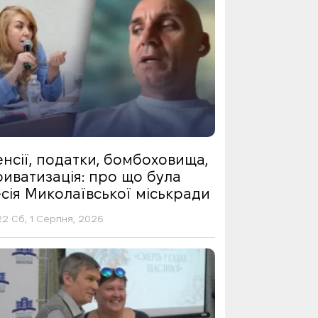
нсії, податки, бомбоховища,
риватизація: про що була
сія Миколаївської міськради
22 Сб, 1 Серпня, 2026