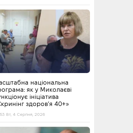
асштабна національна
ограма: як у Миколаєві
нкціонує ініціатива
Скринінг здоровʼя 40+»
53 Вт, 4 Серпня, 2026