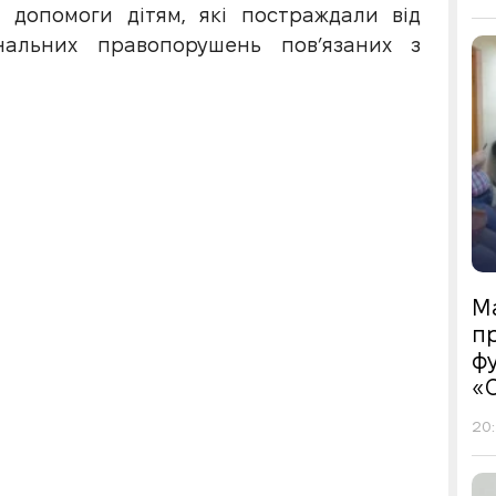
 допомоги дітям, які постраждали від
нальних правопорушень пов’язаних з
М
пр
фу
«
20: