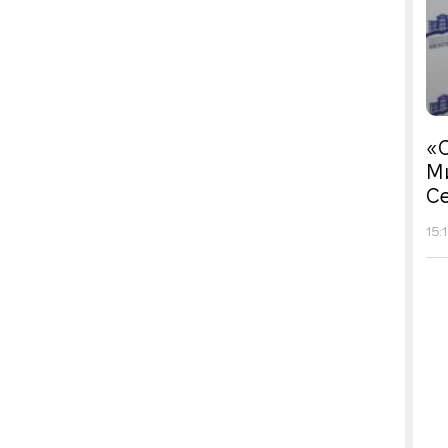
«С
М
Се
15: