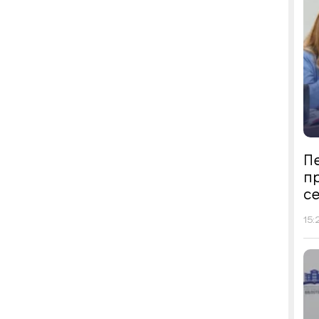
Пе
п
се
15: