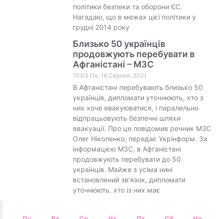
політики безпеки та оборони ЄС.
Нагадаю, що в межах цієї політики у
грудні 2014 року
Близько 50 українців
продовжують перебувати в
Афганістані – МЗС
15:03 Пн, 16 Серпня, 2021
В Афганістані перебувають близько 50
українців, дипломати уточнюють, хто з
них хоче евакуюватися, і паралельно
відпрацьовують безпечні шляхи
евакуації. Про це повідомив речник МЗС
Олег Ніколенко, передає Укрінформ. За
інформацією МЗС, в Афганістані
продовжують перебувати до 50
українців. Майже з усіма нині
встановлений зв’язок, дипломати
уточнюють, хто із них має
Пн
Вт
Ср
Чт
Пт
Сб
Нд