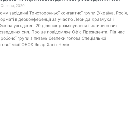
0 Серпня, 2020
ому засіданні Тристоронньої контактної групи (Україна, Росія,
орматі відеоконференції за участю Леоніда Кравчука і
Фокіна узгоджені 20 ділянок розмінування і чотири нових
озведення сил. Про це повідомляє Офіс Президента. Під час
 робочої групи з питань безпеки голова Спеціальної
гової місії ОБСЄ Яшар Халіт Чевік