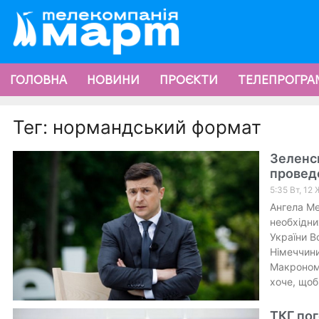
ГОЛОВНА
НОВИНИ
ПРОЄКТИ
ТЕЛЕПРОГРА
Тег: нормандський формат
Зеленсь
проведе
5:35 Вт, 12
Ангела Ме
необхідни
України В
Німеччин
Макроном,
хоче, щоб
ТКГ пог