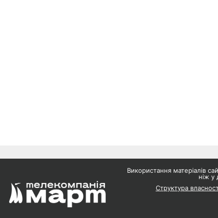
Використання матеріалів с
ніж у 
Структура власност