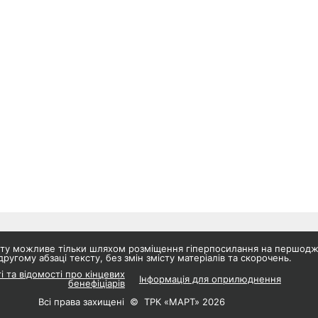
айту можливе тільки шляхом розміщення гіперпосилання на першод
другому абзаці тексту, без змін змісту матеріалів та скорочень.
і та відомості про кінцевих
Інформація для оприлюднення
бенефіціарів
Всі права захищені © ТРК «МАРТ» 2026