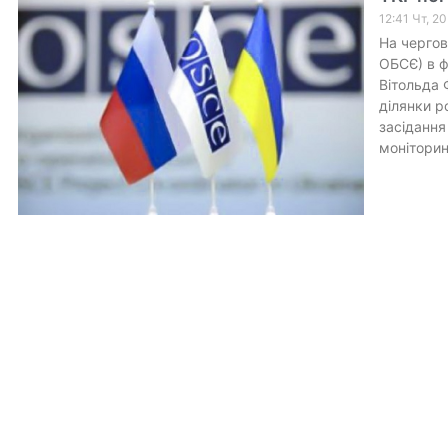
12:41 Чт, 2
На чергов
ОБСЄ) в ф
Вітольда 
ділянки р
засідання
моніторин