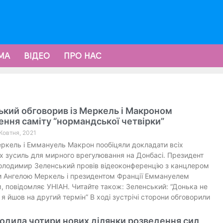
МА
ВІДЕО
ПРО НАС
кий обговорив із Меркель і Макроном
ння саміту “нормандської четвірки”
 Жовтня, 2021
ркель і Еммануель Макрон пообіцяли докладати всіх
х зусиль для мирного врегулювання на Донбасі. Президент
олодимир Зеленський провів відеоконференцію з канцлером
и Ангелою Меркель і президентом Франції Еммануелем
 повідомляє УНІАН. Читайте також: Зеленський: “Донька не
 я йшов на другий термін” В ході зустрічі сторони обговорили
одила чотири нових ділянки розведення сил