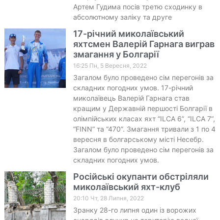
Артем Гудима посів третю сходинку в
абсолютному заліку та друге
17-річний миколаївський
яхтсмен Валерій Гарнага виграв
змагання у Болгарії
16:25 Пн, 5 Вересня, 2022
Загалом було проведено сім перегонів за
складних погодних умов. 17-річний
миколаївець Валерій Гарнага став
кращим у Державній першості Болгарії в
олімпійських класах яхт “ILCA 6”, “ILCA 7”,
“FINN” та “470”. Змагання тривали з 1 по 4
вересня в болгарському місті Несебр.
Загалом було проведено сім перегонів за
складних погодних умов.
Російські окупанти обстріляли
миколаївський яхт-клуб
20:10 Чт, 28 Липня, 2022
Зранку 28-го липня один із ворожих