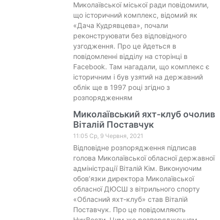
Миколаївської міської ради повідомили,
що історичний комплекс, відомий як
«Дача Кудрявцева», почали
реконструювати без відповідного
узгодження. Про це йдеться в
повідомленні відділу на сторінці в
Facebook. Там нагадали, що комплекс є
історичним і був узятий на державний
облік ще в 1997 році згідно з
розпорядженням
Миколаївський яхт-клуб очолив
Віталій Поставчук
11:05 Ср, 9 Червня, 2021
Відповідне розпорядження підписав
голова Миколаївської обласної державної
адміністрації Віталій Кім. Виконуючим
обов’язки директора Миколаївської
обласної ДЮСШ з вітрильного спорту
«Обласний яхт-клуб» став Віталій
Поставчук. Про це повідомляють
НикВести. Цим же розпорядженням