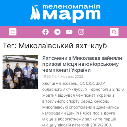
Тег: Миколаївський яхт-клуб
Яхтсмени з Миколаєва зайняли
призові місця на юніорському
чемпіонаті України
19:50 Пт, 7 Жовтня, 2022
Хлопці – вихованці ОСДЮСШОР
обласного яхт-клубу. У Тернополі з 2 по 6
жовтня відбувся чемпіонат України з
вітрильного спорту серед юніорів.
Миколаївські спортсмени відзначились
нагородами Даніїл Рябов посів друге
місце в абсолютному заліку та перше
місце у віковій категорії 2002/2003.