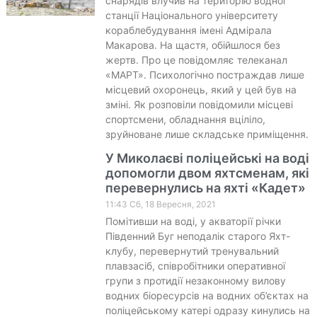
снарядів влучив на територію водної
станції Національного університету
кораблебудування імені Адмірала
Макарова. На щастя, обійшлося без
жертв. Про це повідомляє телеканал
«МАРТ». Психологічно постраждав лише
місцевий охоронець, який у цей був на
зміні. Як розповіли повідомили місцеві
спортсмени, обладнання вціліло,
зруйноване лише складське приміщення.
У Миколаєві поліцейські на воді
допомогли двом яхтсменам, які
перевернулись на яхті «Кадет»
11:43 Сб, 18 Вересня, 2021
Помітивши на воді, у акваторії річки
Південний Буг неподалік старого Яхт-
клубу, перевернутий тренувальний
плавзасіб, співробітники оперативної
групи з протидії незаконному вилову
водних біоресурсів на водних об’єктах на
поліцейському катері одразу кинулись на