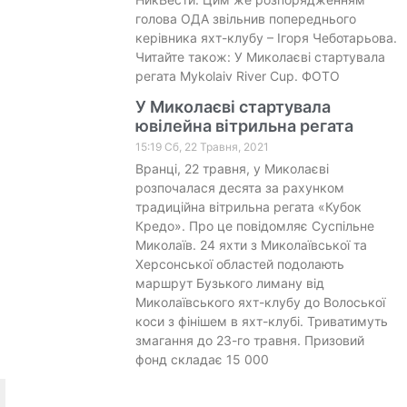
голова ОДА звільнив попереднього
керівника яхт-клубу – Ігоря Чеботарьова.
Читайте також: У Миколаєві стартувала
регата Mykolaiv River Cup. ФОТО
У Миколаєві стартувала
ювілейна вітрильна регата
15:19 Сб, 22 Травня, 2021
Вранці, 22 травня, у Миколаєві
розпочалася десята за рахунком
традиційна вітрильна регата «Кубок
Кредо». Про це повідомляє Суспільне
Миколаїв. 24 яхти з Миколаївської та
Херсонської областей подолають
маршрут Бузького лиману від
Миколаївського яхт-клубу до Волоської
коси з фінішем в яхт-клубі. Триватимуть
змагання до 23-го травня. Призовий
фонд складає 15 000