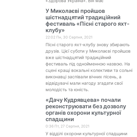
«Здорова Україна». Він має
У Миколаєві пройшов
шістнадцятий традиційний
фестиваль «Пісні старого яхт-
клубу»
22:02 Пн, 30 Серпня, 2021
Пісні старого яхт-клубу знову збирають
друзів. Цієї суботи у Миколаєві пройшов
вже шістнадцятий традиційний
фестиваль під однойменною назвою. На
сцені кращі вокальні колективи та сольні
виконавці заспівали вічних пісень, а
відвідувачі мали нагоду згадати свої
молодість та юність.
«Дачу Кудрявцева» почали
реконструювати без дозволу
органів охорони культурної
спадщини
0:36 Пт, 27 Серпня, 2021
У відділі охорони культурної спадщини