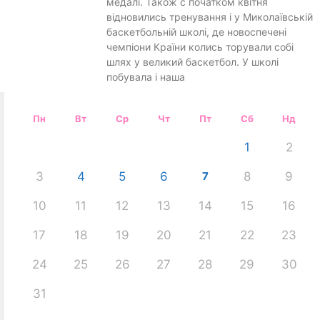
медалі. Також с початком квітня
відновились тренування і у Миколаївській
баскетбольній школі, де новоспечені
чемпіони Країни колись торували собі
шлях у великий баскетбол. У школі
побувала і наша
Пн
Вт
Ср
Чт
Пт
Сб
Нд
1
2
3
4
5
6
7
8
9
10
11
12
13
14
15
16
17
18
19
20
21
22
23
24
25
26
27
28
29
30
31