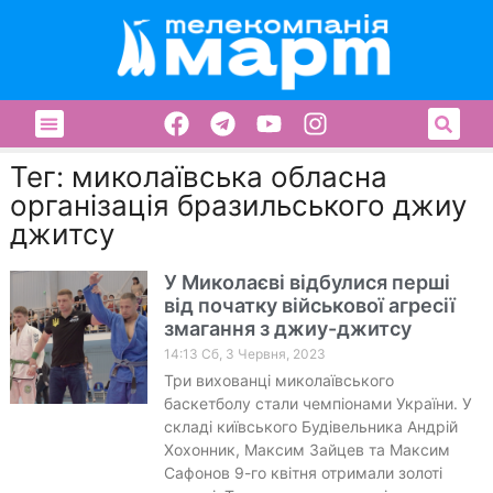
Тег: миколаївська обласна
організація бразильського джиу
джитсу
У Миколаєві відбулися перші
від початку військової агресії
змагання з джиу-джитсу
14:13 Сб, 3 Червня, 2023
Три вихованці миколаївського
баскетболу стали чемпіонами України. У
складі київського Будівельника Андрій
Хохонник, Максим Зайцев та Максим
Сафонов 9-го квітня отримали золоті