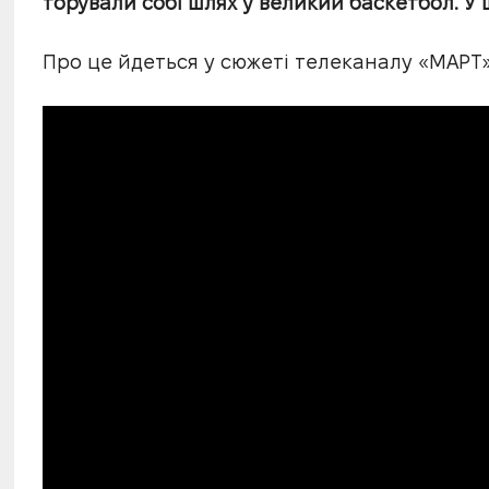
торували собі шлях у великий баскетбол. У 
Про це йдеться у сюжеті телеканалу «МАРТ»