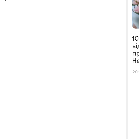
10
в
п
Н
20: