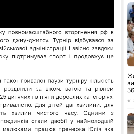
тку повномасштабного вторгнення рф в
ого джиу-джитсу. Турнір відбувався за
ійськової адміністрації і звісно завдяки
року підтримував спорт і продовжує це
Жи
 такої тривалої паузи турніру кількість
з
 розділили за віком, вагою та рівнем
56
5 дитячих і в п’яти дорослих категоріях.
18:
тривалістю. Для дітей дві хвилини, для
сть хвилин чистого часу. Одними з
 поєдинків стали двобії у наймолодшій
. З малюками працює тренерка Юлія яка