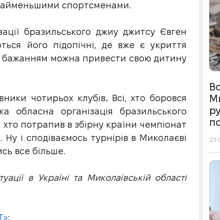
з найменьшими спортсменами.
ізації бразильського джиу джитсу Євген
ться його підопічні, де вже є укриття
 за бажанням можна привести свою дитину
Во
вники чотирьох клубів
.
Всі, хто боровся
М
р
ка обласна організація бразильського
п
х хто потрапив в збірну країни чемпіонат
. Ну і сподіваємось турнірів в Миколаєві
21:
ь все більше.
ації в Україні та Миколаївській області
Т»
;