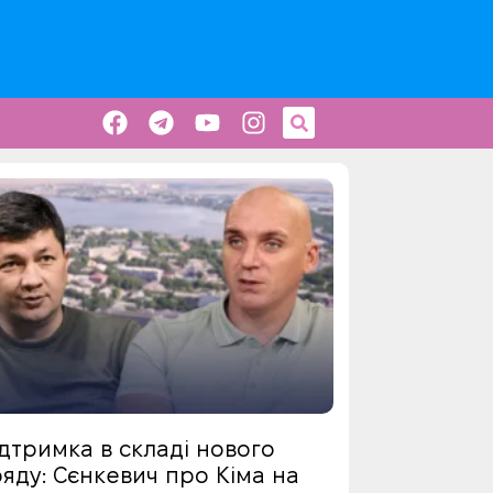
дтримка в складі нового
яду: Сєнкевич про Кіма на