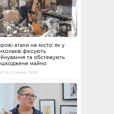
рожі атаки на місто: як у
иколаєві фіксують
уйнування та обстежують
ошкоджене майно
03 Чт, 6 Серпня, 2026