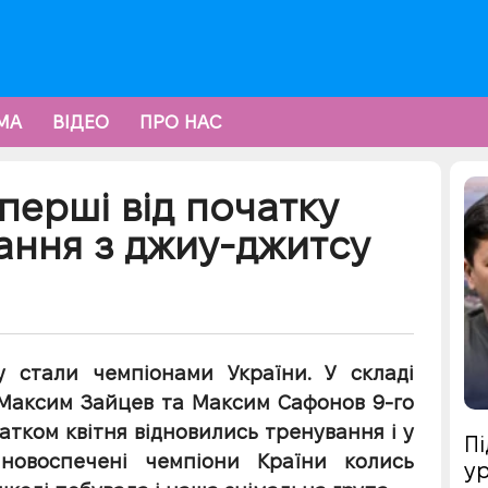
МА
ВІДЕО
ПРО НАС
перші від початку
гання з джиу-джитсу
у стали чемпіонами України. У складі
, Максим Зайцев та Максим Сафонов 9-го
чатком квітня відновились тренування і у
Пі
 новоспечені чемпіони Країни колись
ур