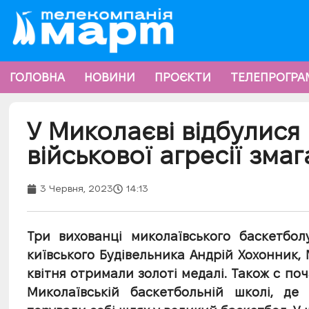
ГОЛОВНА
НОВИНИ
ПРОЄКТИ
ТЕЛЕПРОГРА
У Миколаєві відбулися 
військової агресії зма
3 Червня, 2023
14:13
Три вихованці миколаївського баскетбол
київського Будівельника Андрій Хохонник
квітня отримали золоті медалі. Також с по
Миколаївській баскетбольній школі, де