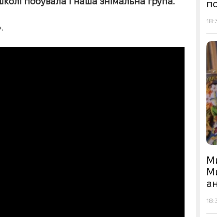
школі побувала і наша знімальна група.
по
18:
.
М
М
а
18: