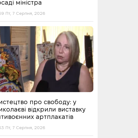
саді міністра
39 Пт, 7 Серпня, 2026
истецтво про свободу: у
иколаєві відкрили виставку
нтивоєнних артплакатів
33 Пт, 7 Серпня, 2026