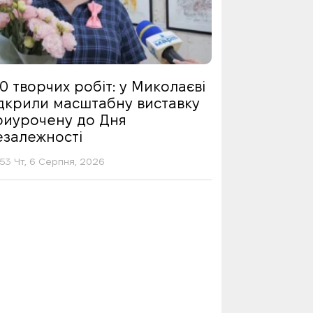
0 творчих робіт: у Миколаєві
ідкрили масштабну виставку
риурочену до Дня
езалежності
53 Чт, 6 Серпня, 2026