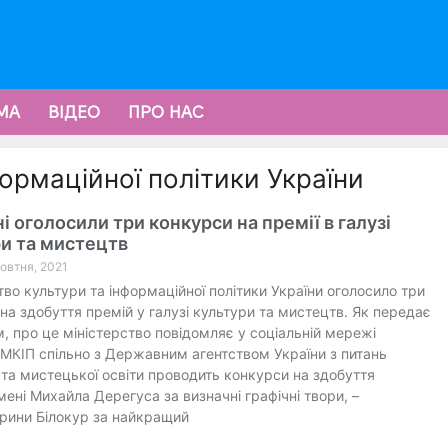
МА
ВІДЕО
ПРО НАС
формаційної політики України
ні оголосили три конкурси на премії в галузі
и та мистецтв
Жовтня, 2021
тво культури та інформаційної політики України оголосило три
на здобуття премій у галузі культури та мистецтв. Як передає
, про це міністерство повідомляє у соціальній мережі
 МКІП спільно з Державним агентством України з питань
та мистецької освіти проводить конкурси на здобуття
імені Михайла Дерегуса за визначні графічні твори, –
ерини Білокур за найкращий