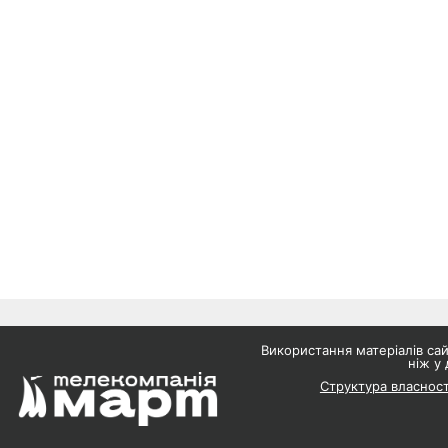
Використання матеріалів с
ніж у 
Структура власност