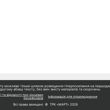
айту можливе тільки шляхом розміщення гіперпосилання на першод
другому абзаці тексту, без змін змісту матеріалів та скорочень.
і та відомості про кінцевих
Інформація для оприлюднення
бенефіціарів
Всі права захищені © ТРК «МАРТ» 2026