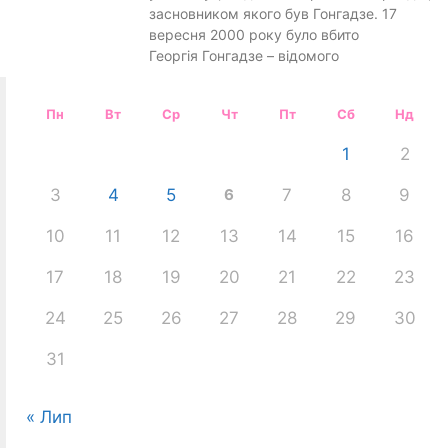
засновником якого був Гонгадзе. 17
вересня 2000 року було вбито
Георгія Гонгадзе – відомого
Пн
Вт
Ср
Чт
Пт
Сб
Нд
1
2
3
4
5
6
7
8
9
10
11
12
13
14
15
16
17
18
19
20
21
22
23
24
25
26
27
28
29
30
31
« Лип