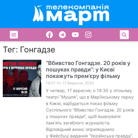
Тег: Гонгадзе
“Вбивство Гонгадзе. 20 років у
пошуках правди”: у Києві
покажуть прем’єру фільму
16:07 Чт, 17 Вересня, 2020
У четвер, 17 вересня, о 19:30 у літньому
театрі “Мушля”, що в Маріїнському парку
в Києві, відбудеться показ фільму
Суспільного “Вбивство Гонгадзе. 20 років
у пошуках правди”, щоб вшанувати
пам’ять загиблого журналіста.
Відповідний анонс оприлюднило
у Фейсбуці видання “Українська правда”,