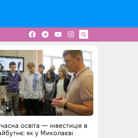
часна освіта — інвестиція в
йбутнє: як у Миколаєві