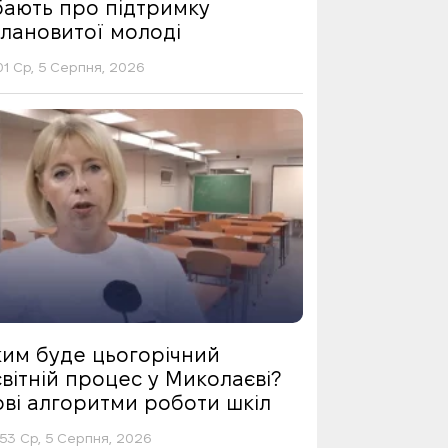
бають про підтримку
алановитої молоді
01 Ср, 5 Серпня, 2026
ким буде цьогорічний
вітній процес у Миколаєві?
ові алгоритми роботи шкіл
53 Ср, 5 Серпня, 2026