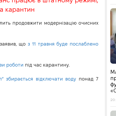
анс працює в штатному режимі,
а карантин
олить продовжити модернізацію очисних
заявив, що
з 11 травня буде послаблено
ви роботи
під час карантину.
М
пр
л” збирається відключати воду
понад 7
фу
«
20: