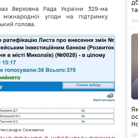
д
раз Верховна Рада України 329-ма
т
 міжнародної угоди на підтримку
21:
ький голова.
Я
ос
Н
Олександра Сєнкевича
20: