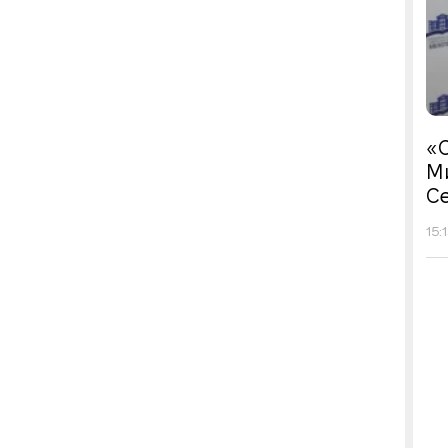
«С
М
Се
15: