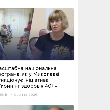
асштабна національна
ограма: як у Миколаєві
нкціонує ініціатива
Скринінг здоровʼя 40+»
53 Вт, 4 Серпня, 2026