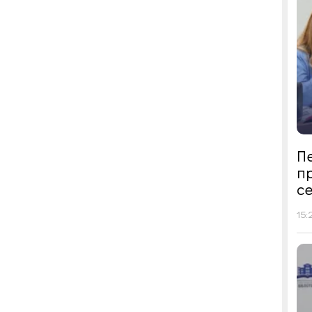
Пе
п
се
15: