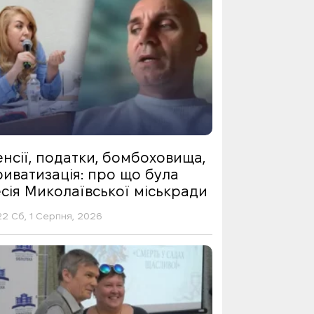
нсії, податки, бомбоховища,
риватизація: про що була
сія Миколаївської міськради
22 Сб, 1 Серпня, 2026