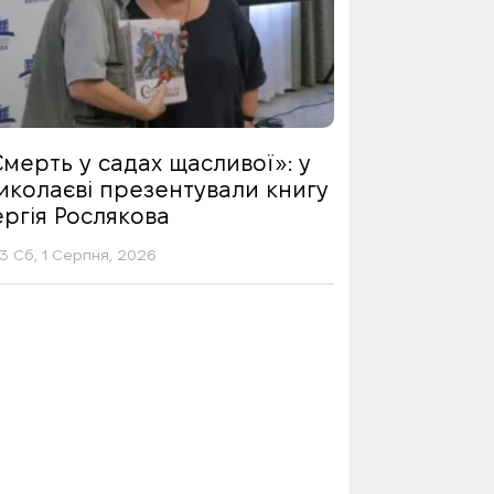
мерть у садах щасливої»: у
иколаєві презентували книгу
ргія Рослякова
13 Сб, 1 Серпня, 2026