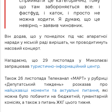
сприймати це категорично, тому
що там забороняється все: і
фастфуд, і каток, і просто не
можна ходити. Я думаю, що це
невірно, – заявив чиновник.
Він додав, що у понеділок під час апаратної
наради у міській раді вирішать, чи проводитимуть
масовий концерт.
Нагадаємо, що 29 листопада у Миколаєві
запрацював
туристично-інформаційний центр
.
Також 26 листопада Телеканал «МАРТ» у рубриці
«Депутатський тиждень» розказав про
найцікавіші моменти та актуальні питання
, які
можна було побачити на бюджетній, гуманітарній
комісіях, а також з питань ЖКГ цього тижня.