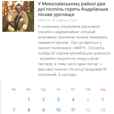
У Миколаївському районі два
дні поспіль горить Андріівське
лісове урочище
19:54 Пн, 21 Серпня, 2023
У головному управління державної
служби з надзвичайних ситуацій
можливою причиною пожеж називають
навмисні підпали. Про це йдеться у
сюжеті телеканалу «МАРТ». Спочатку
пообіді 20 серпня вогнеборцям довелося
зупиняти полум’я на площі у вісім
гектарів, в тому числі один гектар —
верхової пожежі. На місці працював 91
пожежний. А сьогодні
Пн
Вт
Ср
Чт
Пт
Сб
Нд
1
2
3
4
5
6
7
8
9
10
11
12
13