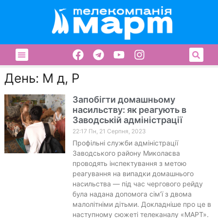
День: М д, Р
Запобігти домашньому
насильству: як реагують в
Заводській адміністрації
22:17 Пн, 21 Серпня, 2023
Профільні служби адміністрації
Заводського району Миколаєва
проводять інспектування з метою
реагування на випадки домашнього
насильства — під час чергового рейду
була надана допомога сім’ї з двома
малолітніми дітьми. Докладніше про це в
наступному сюжеті телеканалу «МАРТ».