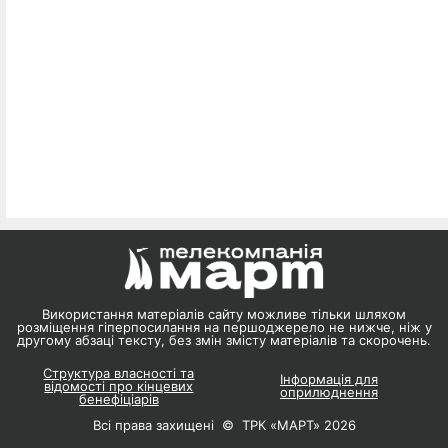
Використання матеріалів сайту можливе тільки шляхом
розміщення гіперпосилання на першоджерело не нижче, ніж у
другому абзаці тексту, без змін змісту матеріалів та скорочень.
Структура власності та
Інформація для
відомості про кінцевих
оприлюднення
бенефіціарів
Всі права захищені © ТРК «МАРТ» 2026