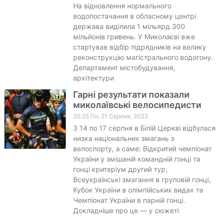
На відновлення нормального
водопостачання в обласному центрі
держава виділила 1 мільярд 300
мільйонів гривень. У Миколаєві вже
стартував відбір підрядників на велику
реконструкцію магістрального водогону.
Департамент містобудування,
архітектури
Гарні результати показали
миколаївські велосипедисти
20:25 Пн, 21 Серпня, 2023
З 14 по 17 серпня в Білій Церкві відбулася
низка національних змагань з
велоспорту, а саме: Відкритий чемпіонат
України у змішаній командній гонці та
гонці критеріум другий тур,
Всеукраїнські змагання в груповій гонці,
Кубок України в олімпійських видах та
Чемпіонат України в парній гонці.
Докладніше про це — у сюжеті