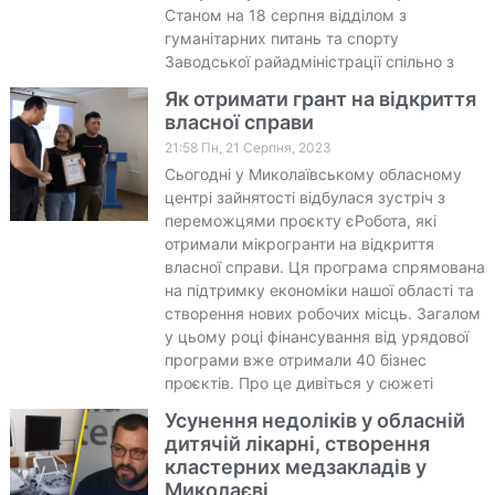
Станом на 18 серпня відділом з
гуманітарних питань та спорту
Заводської райадміністрації спільно з
Як отримати грант на відкриття
власної справи
21:58 Пн, 21 Серпня, 2023
Сьогодні у Миколаївському обласному
центрі зайнятості відбулася зустріч з
переможцями проєкту єРобота, які
отримали мікрогранти на відкриття
власної справи. Ця програма спрямована
на підтримку економіки нашої області та
створення нових робочих місць. Загалом
у цьому році фінансування від урядової
програми вже отримали 40 бізнес
проєктів. Про це дивіться у сюжеті
Усунення недоліків у обласній
дитячій лікарні, створення
кластерних медзакладів у
Миколаєві