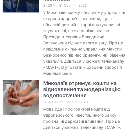
21:26 Пн, 21 Серпня, 2023
У Миколаївському обласному управлінні
охорони здоров’я запевнили, що в
обласній дитячій лікарні врахували всі
зауваженні, на які раніше вказав
Президент України Володимир
Зеленський під час свого візиту. Про це
повідомив очільник управління Максим
Безносенко під час брифінгу. Які рішення
ухвалили, дивіться у сюжеті телеканалу
«МАРТ». В управлінні охорони здоров’я
Миколаївської
Миколаїв отримує кошти на
відновлення та модернізацію
водопостачання
20:49 Пн, 21 Серпня, 2023
Мова йде і про грантові кошти від
Європейського інвестиційного банку, і
про значні державні вливання. Про це
дивіться у сюжеті телеканалу «МАРТ».