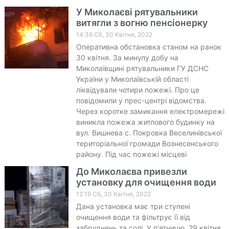
У Миколаєві рятувальники
витягли з вогню пенсіонерку
14:38 Сб, 30 Квітня, 2022
Оперативна обстановка станом на ранок
30 квітня. За минулу добу на
Миколаївщині рятувальники ГУ ДСНС
України у Миколаївській області
ліквідували чотири пожежі. Про це
повідомили у прес-центрі відомства.
Через коротке замикання електромережі
виникла пожежа житлового будинку на
вул. Вишнева с. Покровка Веселинівської
територіальної громади Вознесенського
району. Під час пожежі місцеві
До Миколаєва привезли
установку для очищення води
12:19 Сб, 30 Квітня, 2022
Дана установка має три ступені
очищення води та фільтрує її від
забруднень та солі. У п’ятницю, 29 квітня,