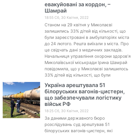
евакуйовані за кордон, –
Шамрай
18:55 Сб, 30 Квітня, 2022
Станом на 29 квітня у Миколаєві
залишились 33% дітей від кількості, що
були зареєстровані в амбулаторіях міста
до 24 лютого. Решта виїхали з міста. Про
це свідчать дані з медичних закладів.
Начальниця управління охорони здоров’я
Миколаївської міськради Ірина Шамрай
повідомила, що у Миколаєві залишилось
33% дітей від кількості, що були
Україна арештувала 51
білоруських вагонів-цистерн,
що забезпечували логістику
військ РФ
18:25 Сб, 30 Квітня, 2022
За даними державного бюро
розслідувань суд арештував 51
білоруських вагонів-цистерн, які