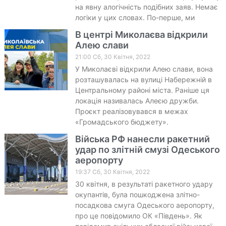
на явну алогічність подібних заяв. Немає
логіки у цих словах. По-перше, ми
В центрі Миколаєва відкрили
Алею слави
21:00 Сб, 30 Квітня, 2022
У Миколаєві відкрили Алею слави, вона
розташувалась на вулиці Набережній в
Центральному районі міста. Раніше ця
локація називалась Алеєю дружби.
Проєкт реалізовувався в межах
«Громадського бюджету».
Війська РФ нанесли ракетний
удар по злітній смузі Одеського
аеропорту
19:37 Сб, 30 Квітня, 2022
30 квітня, в результаті ракетного удару
окупантів, була пошкоджена злітно-
посадкова смуга Одеського аеропорту,
про це повідомило ОК «Південь». Як