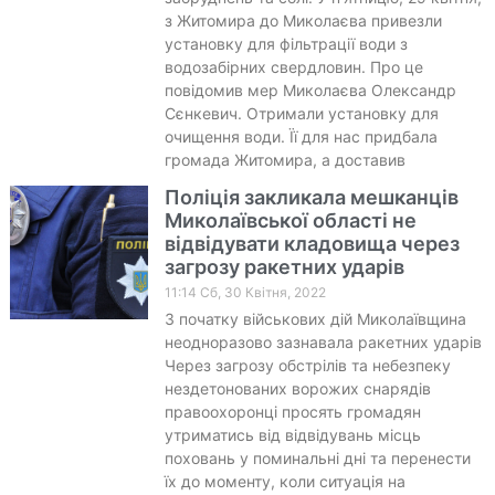
з Житомира до Миколаєва привезли
установку для фільтрації води з
водозабірних свердловин. Про це
повідомив мер Миколаєва Олександр
Сєнкевич. Отримали установку для
очищення води. Її для нас придбала
громада Житомира, а доставив
Поліція закликала мешканців
Миколаївської області не
відвідувати кладовища через
загрозу ракетних ударів
11:14 Сб, 30 Квітня, 2022
З початку військових дій Миколаївщина
неодноразово зазнавала ракетних ударів
Через загрозу обстрілів та небезпеку
нездетонованих ворожих снарядів
правоохоронці просять громадян
утриматись від відвідувань місць
поховань у поминальні дні та перенести
їх до моменту, коли ситуація на