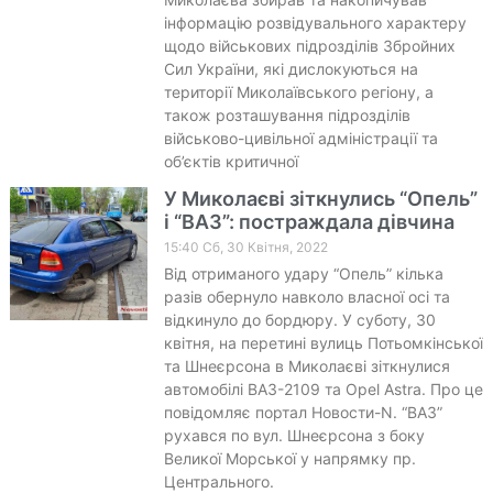
інформацію розвідувального характеру
щодо військових підрозділів Збройних
Сил України, які дислокуються на
території Миколаївського регіону, а
також розташування підрозділів
військово-цивільної адміністрації та
об’єктів критичної
У Миколаєві зіткнулись “Опель”
і “ВАЗ”: постраждала дівчина
15:40 Сб, 30 Квітня, 2022
Від отриманого удару “Опель” кілька
разів обернуло навколо власної осі та
відкинуло до бордюру. У суботу, 30
квітня, на перетині вулиць Потьомкінської
та Шнеєрсона в Миколаєві зіткнулися
автомобілі ВАЗ-2109 та Opel Astra. Про це
повідомляє портал Новости-N. “ВАЗ”
рухався по вул. Шнеєрсона з боку
Великої Морської у напрямку пр.
Центрального.