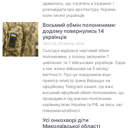
здавалось, що «гратись в іграшки» і
розповідати про архітектуру України,
коли тисячі українців
Восьмий обмін полоненими:
додому повернулись 14
українців
19:12 Сб, 30 Квітня, 2022
Сьогодні відбувся черговий обмін
полоненими, з полону звільнили 7
цивільних та 7 військових українців. Одна
з них жінка-військова на 5 місяці
вагітності. Про це повідомила віце-
прем’єр-міністр Ірина Верещук на
офіційному Telegram каналі. Це вже
восьмий офіційний обмін полоненими, що
проводився під воєнно-політичним
керівництвом України та РФ, за весь час
повномасштабного
Усі онкохворі діти
Миколаївської області