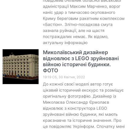
повідомив очільник обласної військової
адміністрації Максим Марченко, ворог
наніс удар з тимчасово окупованого
Криму береговим ракетним комплексом
«Бастіон». Злітно-посадкова смуга
зазнала руйнації, але на щастя
постраждалих немає. Як відомо,
актуальну інформацію
Миколаївський дизайнер
відновлює з LEGO зруйновані
війною історичні будинки.
ФОТО
19:19 Сб, 30 Квітня, 2022
До кожної своєї моделі автор готує
цікавий історичний екскурс та розміщує
оригінальну фотографію. Дизайнер із
Миколаєва Олександр Єрмолаєв
відновлює з конструктора LEGO
зруйновані війною будинки, які мають
краєзнавче та історичне значення. Про
це повідомляє Укрінформ. Спочатку мені