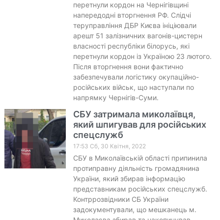
перетнули кордон на Чернігівщині
напередодні вторгнення РФ. Слідчі
теруправління ДБР Києва ініціювали
арешт 51 залізничних вагонів-цистерн
власності республіки білорусь, які
перетнули кордон із Україною 23 лютого.
Після вторгнення вони фактично
забезпечували логістику окупаційно-
російських військ, що наступали по
напрямку Чернігів-Суми.
СБУ затримала миколаївця,
який шпигував для російських
спецслужб
17:53 Сб, 30 Квітня, 2022
СБУ в Миколаївській області припинила
протиправну діяльність громадянина
України, який збирав інформацію
представникам російських спецслужб.
Контррозвідники СБ України
задокументували, що мешканець м.
Миколаєва збирав та накопичував