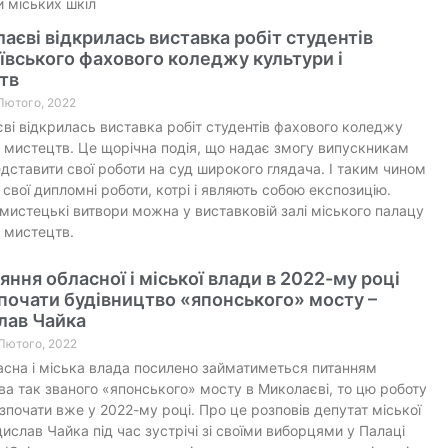
и міських шкіл
аєві відкрилась виставка робіт студентів
вського фахового коледжу культури і
тв
 Лютого, 2022
ві відкрилась виставка робіт студентів фахового коледжу
і мистецтв. Це щорічна подія, що надає змогу випускникам
ставити свої роботи на суд широкого глядача. І таким чином
 свої дипломні роботи, котрі і являють собою експозицію.
мистецькі витвори можна у виставковій залі міського палацу
і мистецтв.
яння обласної і міської влади в 2022-му році
очати будівництво «японського» мосту –
лав Чайка
 Лютого, 2022
сна і міська влада посилено займатиметься питанням
ва так званого «японського» мосту в Миколаєві, то цю роботу
почати вже у 2022-му році. Про це розповів депутат міської
ислав Чайка під час зустрічі зі своїми виборцями у Палаці