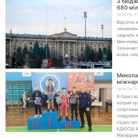
З бюдже
680 міл
19:23 Пн, 7
Відсоток 
чиновники
свідчить 
Миколаївс
Зазначаєт
всіма гол
Миколаї
міжнаро
18:56 Пн, 7
В Одесі в
котрий пр
спортсмен
повідомля
п’єдестал
КДЮСШ №1
Магеррам