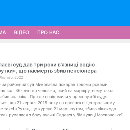
МА
ВІДЕО
ПРО НАС
аєві суд дав три роки в’язниці водію
утки», що насмерть збив пенсіонера
 Лютого, 2022
ний районний суд Миколаєва покарав трьома роками
ня волі 36-річного чоловіка, який на маршрутному таксі
збив чоловіка. Про це повідомили у пресслужбі суду.
ься, що 21 червня 2018 року на проспекті Центральному
 таксі «Рута», що курсує 21 маршрутом, збило пішохода.
а» рухалася з боку вулиці Садової у бік вулиці Московської.