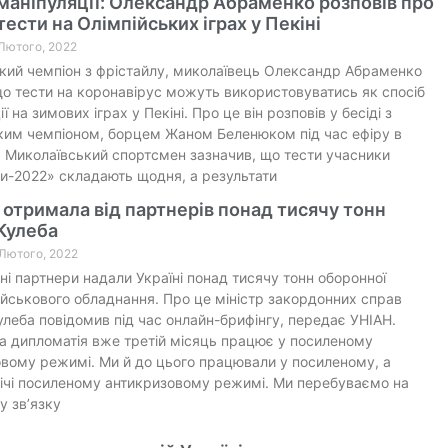
маніпуляції: Олександр Абраменко розповів про
ести на Олімпійських іграх у Пекіні
 Лютого, 2022
кий чемпіон з фрістайлу, миколаївець Олександр Абраменко
о тести на коронавірус можуть використовуватись як спосіб
ї на зимових іграх у Пекіні. Про це він розповів у бесіді з
ким чемпіоном, борцем Жаном Беленюком під час ефіру в
. Миколаївський спортсмен зазначив, що тести учасники
и-2022» складають щодня, а результати
 отримала від партнерів понад тисячу тонн
 Кулеба
 Лютого, 2022
і партнери надали Україні понад тисячу тонн оборонної
військового обладнання. Про це міністр закордонних справ
леба повідомив під час онлайн-брифінгу, передає УНІАН.
а дипломатія вже третій місяць працює у посиленому
вому режимі. Ми й до цього працювали у посиленому, а
ічі посиленому антикризовому режимі. Ми перебуваємо на
у зв’язку