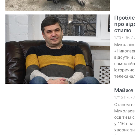
Пробле
про від
стилю
17:37 Пн, 7
Миколаївс
«Николаев
відсутній
самостійн
історично
телеканал
Майже 4
17:15 Пн, 7
Станом на
Миколаєва
освіти мі
у 116 пра
хворих зн