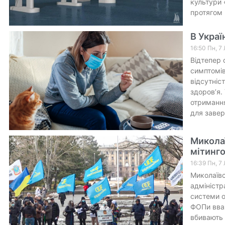
культури 
протягом
В Украї
16:50 Пн, 7
Відтепер 
симптомів
відсутніс
здоров’я.
отримання
для завер
Миколаї
мітинг
16:39 Пн, 7
Миколаївс
адміністр
системи о
ФОПи вваж
вбивають 