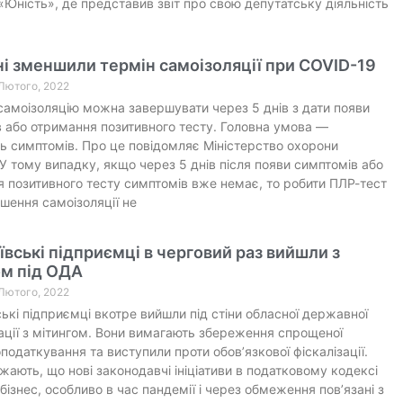
«Юність», де представив звіт про свою депутатську діяльність
ні зменшили термін самоізоляції при COVID-19
 Лютого, 2022
самоізоляцію можна завершувати через 5 днів з дати появи
 або отримання позитивного тесту. Головна умова —
ть симптомів. Про це повідомляє Міністерство охорони
 У тому випадку, якщо через 5 днів після появи симптомів або
 позитивного тесту симптомів вже немає, то робити ПЛР-тест
шення самоізоляції не
вські підприємці в черговий раз вийшли з
ом під ОДА
 Лютого, 2022
ькі підприємці вкотре вийшли під стіни обласної державної
ації з мітингом. Вони вимагають збереження спрощеної
податкування та виступили проти обов’язкової фіскалізації.
ають, що нові законодавчі ініціативи в податковому кодексі
бізнес, особливо в час пандемії і через обмеження пов’язані з