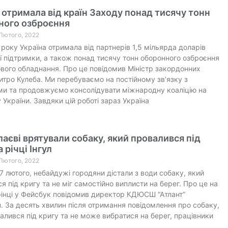
 отримала від країн Заходу понад тисячу тонн
ного озброєння
 Лютого, 2022
 року Україна отримала від партнерів 1,5 мільярда доларів
ї підтримки, а також понад тисячу тонн оборонного озброєння
ового обладнання. Про це повідомив Міністр закордонних
тро Кулеба. Ми перебуваємо на постійному зв’язку з
и та продовжуємо консолідувати міжнародну коаліцію на
 України. Завдяки цій роботі зараз Україна
аєві врятували собаку, який провалився під
 річці Інгул
 Лютого, 2022
 7 лютого, небайдужі городяни дістали з води собаку, який
я під кригу та не міг самостійно виплисти на берег. Про це на
рінці у Фейсбук повідомив директор КДЮСШ “Атлант”
н. За десять хвилин після отримання повідомлення про собаку,
алився під кригу та не може вибратися на берег, працівники