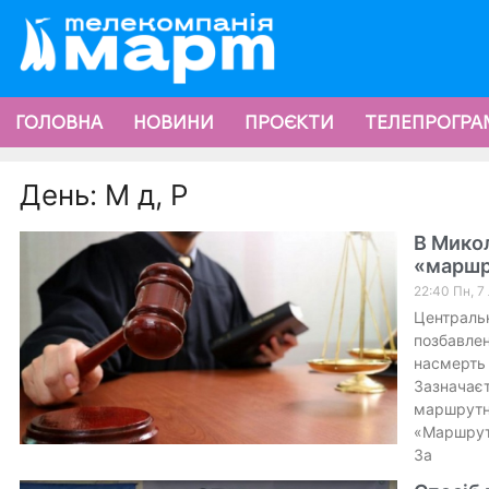
ГОЛОВНА
НОВИНИ
ПРОЄКТИ
ТЕЛЕПРОГРА
День: М д, Р
В Микол
«маршр
22:40 Пн, 7
Централь
позбавлен
насмерть 
Зазначаєт
маршрутне
«Маршрутк
За