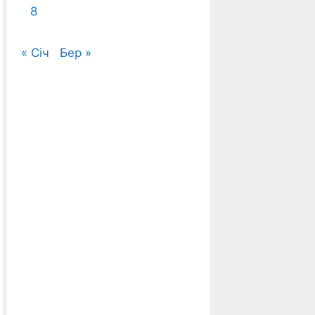
8
« Січ
Бер »