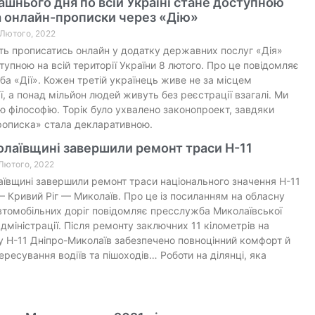
ашнього дня по всій Україні стане доступною
а онлайн-прописки через «Дію»
 Лютого, 2022
ь прописатись онлайн у додатку державних послуг «Дія»
тупною на всій території України 8 лютого. Про це повідомляє
а «Дії». Кожен третій українець живе не за місцем
ї, а понад мільйон людей живуть без реєстрації взагалі. Ми
ю філософію. Торік було ухвалено законопроект, завдяки
рописка» стала декларативною.
олаївщині завершили ремонт траси Н-11
 Лютого, 2022
ївщині завершили ремонт траси національного значення Н-11
— Кривий Ріг — Миколаїв. Про це із посиланням на обласну
томобільних доріг повідомляє пресслужба Миколаївської
міністрації. Після ремонту заключних 11 кілометрів на
 Н-11 Дніпро-Миколаїв забезпечено повноцінний комфорт й
ересування водіїв та пішоходів… Роботи на ділянці, яка