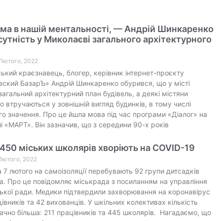
ма в нашій ментальності, — Андрій Шинкаренко
сутність у Миколаєві загального архітектурного
 Лютого, 2022
ький краєзнавець, блогер, керівник інтернет-проєкту
ский БазарЪ» Андрій Шинкаренко обурився, що у місті
 загальний архітектурний план будівель, а деякі містяни
о втручаються у зовнішній вигляд будинків, в тому числі
го значення. Про це йшла мова під час програми «Діалог» на
і «МАРТ». Він зазначив, що з середини 90-х років
50 міських школярів хворіють на COVID-19
 Лютого, 2022
 7 лютого на самоізоляції перебувають 92 групи дитсадків
. Про це повідомляє міськрада з посиланням на управління
ської ради. Медики підтвердили захворювання на коронавірус
цівників та 42 вихованців. У шкільних колективах кількість
ачно більша: 211 працівників та 445 школярів. Нагадаємо, що