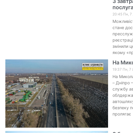
З завтр
послуг
20:45 Пн, 7
Можливіст
стане дос
пресслужб
реєстраці
змінили ц
якому «п
На Мик
19:37 Пн, 7
На Микола
– Дніпро 
службу ав
облдержад
автошляху
безпеку п
пролягає