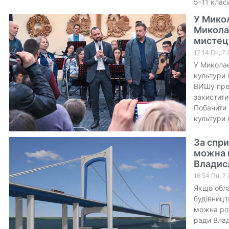
5-11 клас
У Микол
Миколаї
мистец
17:14 Пн, 7
У Миколає
культури 
ВИШу пред
захистити
Побачити 
культури 
За спри
можна п
Владис
16:54 Пн, 7
Якщо обла
будівницт
можна роз
ради Влад