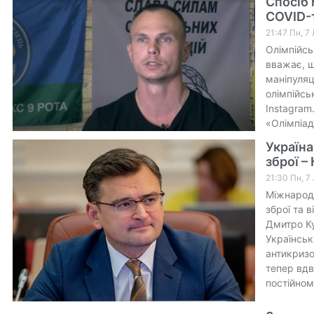
Спосіб 
COVID-т
21:47 Пн, 7
Олімпійсь
вважає, щ
маніпуляці
олімпійсь
Instagram
«Олімпіад
Україна
зброї –
21:30 Пн, 7
Міжнародн
зброї та 
Дмитро Ку
Українськ
антикризо
тепер вдв
постійном