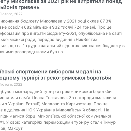
ту Миколаєва за 2021 рік не витратили понад
ьйонів гривень
 Лютого, 2022
виконання бюджету Миколаєва у 2021 році склав 87,3% —
 не освоїли 682 мільйони 932 тисячі 724 гривні. Про це
інформація про витрати бюджету-2021, опублікована на сайті
ької міської ради, передає видання «НикВести».
ься, що на 1 грудня загальний відсоток виконання бюджету за
овними розпорядниками був на
вські спортсмени вибороли медалі на
дному турнірі з греко-римської боротьби
 Лютого, 2022
ідбувся міжнародний турнір з греко-римської боротьби,
исвятили пам’яті Івана Толкачова. За нагороди змагалися
и з України, Естонії, Молдови та Киргизстану. Про це
є відділення НОК України в Миколаївській області. На
 піднімалися борці Миколаївської обласної комунальної
. У своїх категоріях переможцями турніру стали Тимур
ов, Максут