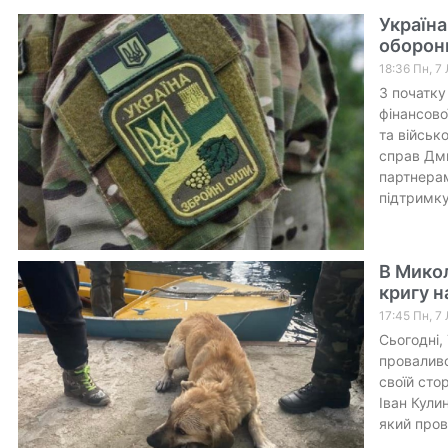
Україна
оборон
18:36 Пн, 7
З початку
фінансово
та військ
справ Дми
партнерам
підтримку
В Микол
кригу на
17:45 Пн, 7
Сьогодні,
проваливс
своїй сто
Іван Кули
який пров