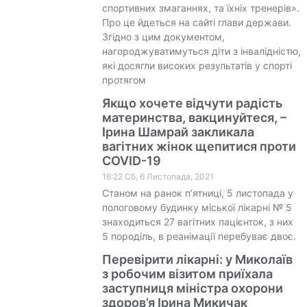
спортивних змаганнях, та їхніх тренерів».
Про це йдеться на сайті глави держави.
Згідно з цим документом,
нагороджуватимуться діти з інвалідністю,
які досягли високих результатів у спорті
протягом
Якщо хочете відчути радість
материнства, вакцинуйтеся, –
Ірина Шамрай закликала
вагітних жінок щепитися проти
COVID-19
16:22 Сб, 6 Листопада, 2021
Станом на ранок п’ятниці, 5 листопада у
пологовому будинку міської лікарні № 5
знаходиться 27 вагітних пацієнток, з них
5 породіль, в реанімації перебуває двоє.
Перевірити лікарні: у Миколаїв
з робочим візитом приїхала
заступниця міністра охорони
здоров’я Ірина Микичак