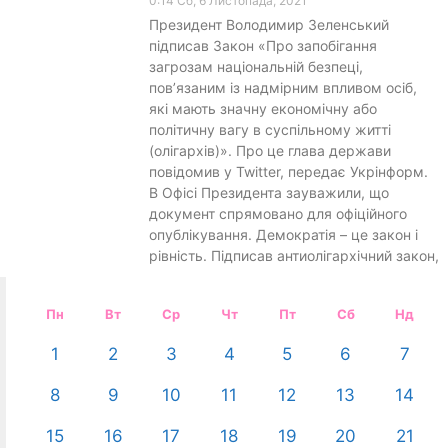
0:14 Сб, 6 Листопада, 2021
Президент Володимир Зеленський
підписав Закон «Про запобігання
загрозам національній безпеці,
пов’язаним із надмірним впливом осіб,
які мають значну економічну або
політичну вагу в суспільному житті
(олігархів)». Про це глава держави
повідомив у Twitter, передає Укрінформ.
В Офісі Президента зауважили, що
документ спрямовано для офіційного
опублікування. Демократія – це закон і
рівність. Підписав антиолігархічний закон,
Пн
Вт
Ср
Чт
Пт
Сб
Нд
1
2
3
4
5
6
7
8
9
10
11
12
13
14
15
16
17
18
19
20
21