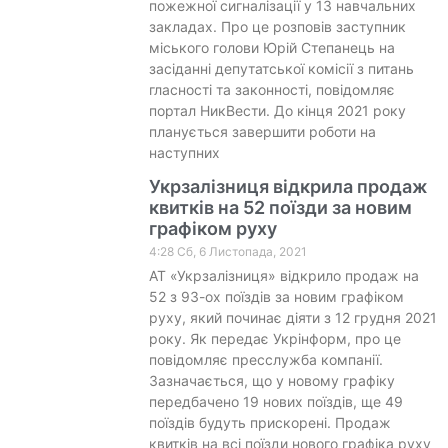
пожежної сигналізації у 13 навчальних
закладах. Про це розповів заступник
міського голови Юрій Степанець на
засіданні депутатської комісії з питань
гласності та законності, повідомляє
портал НикВести. До кінця 2021 року
планується завершити роботи на
наступних
Укрзалізниця відкрила продаж
квитків на 52 поїзди за новим
графіком руху
4:28 Сб, 6 Листопада, 2021
АТ «Укрзалізниця» відкрило продаж на
52 з 93-ох поїздів за новим графіком
руху, який починає діяти з 12 грудня 2021
року. Як передає Укрінформ, про це
повідомляє пресслужба компанії.
Зазначається, що у новому графіку
передбачено 19 нових поїздів, ще 49
поїздів будуть прискорені. Продаж
квитків на всі поїзди нового графіка руху