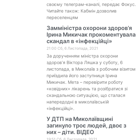
своєму телеграм-каналі, передає Фокус.
Читайте також: Кабмін дозволив
переселенцям
Замміністра охорони здоров’я
Ірина Микичак прокоментувала
скандал в «інфекційці»
21:00 Сб, 6 Листопада, 2021
За дорученням міністра охорони
здоров’я Віктора Ляшка у суботу, 6
листопада, в Миколаїв з робочим візитом
приїздила його заступниця Ірина
Микичак. Мета – перевірити роботу
«ковідних» лікарень та розібратися зі
скандальною ситуацією, що сталася
напередодні в миколаївській
«інфекційці».
У ДТП на Миколаївщині
загинуло троє людей, двоє з
них – діти. ВІДЕО
19:51 Сб, 6 Листопада, 2021