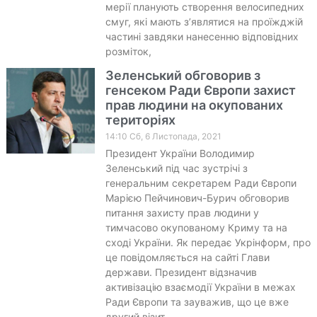
мерії планують створення велосипедних
смуг, які мають з’являтися на проїжджій
частині завдяки нанесенню відповідних
розміток,
Зеленський обговорив з
генсеком Ради Європи захист
прав людини на окупованих
територіях
14:10 Сб, 6 Листопада, 2021
Президент України Володимир
Зеленський під час зустрічі з
генеральним секретарем Ради Європи
Марією Пейчинович-Бурич обговорив
питання захисту прав людини у
тимчасово окупованому Криму та на
сході України. Як передає Укрінформ, про
це повідомляється на сайті Глави
держави. Президент відзначив
активізацію взаємодії України в межах
Ради Європи та зауважив, що це вже
другий візит