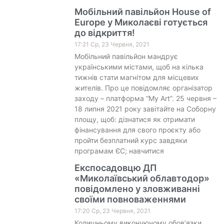
Мобільний павільйон House of
Europe у Миколаєві готується
до відкриття!
17:21 Ср, 23 Червня, 2021
Мобільний павільйон мандрує
українськими містами, щоб на кілька
тижнів стати магнітом для місцевих
жителів. Про це повідомляє організатор
заходу – платформа “My Art”. 25 червня –
18 липня 2021 року завітайте на Соборну
площу, щоб: дізнатися як отримати
фінансування для свого проєкту або
пройти безплатний курс завдяки
програмам ЄС; навчитися
Експосадовцю ДП
«Миколаївський облавтодор»
повідомлено у зловживанні
своїми повноваженнями
17:20 Ср, 23 Червня, 2021
Колишньому виконуючому обов’язки