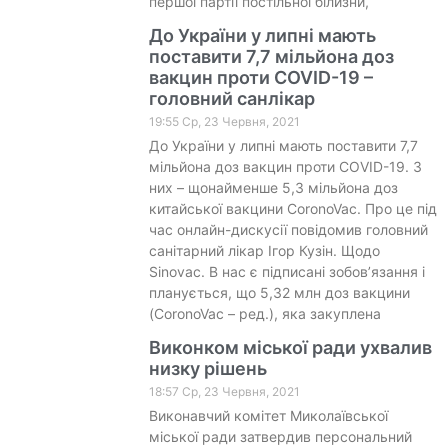
першої партії постільної білизни,
До України у липні мають
поставити 7,7 мільйона доз
вакцин проти COVID-19 –
головний санлікар
19:55 Ср, 23 Червня, 2021
До України у липні мають поставити 7,7
мільйона доз вакцин проти COVID-19. З
них – щонайменше 5,3 мільйона доз
китайської вакцини CoronoVac. Про це під
час онлайн-дискусії повідомив головний
санітарний лікар Ігор Кузін. Щодо
Sinovac. В нас є підписані зобов’язання і
планується, що 5,32 млн доз вакцини
(CoronoVac – ред.), яка закуплена
Виконком міської ради ухвалив
низку рішень
18:57 Ср, 23 Червня, 2021
Виконавчий комітет Миколаївської
міської ради затвердив персональний