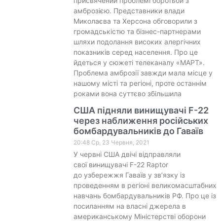
присвячений проблемі боротьби з
амброзією. Представники влади
Миколаєва та Херсона обговорили з
громадськістю та бізнес-партнерами
шляхи подолання високих алергічних
показників серед населення. Про це
йдеться у сюжеті телеканалу «МАРТ».
Проблема амброзії завжди мала місце у
нашому місті та регіоні, проте останнім
роками вона суттєво збільшила
США підняли винищувачі F-22
через наближення російських
бомбардувальників до Гаваїв
20:48 Ср, 23 Червня, 2021
У червні США двічі відправляли
свої винищувачі F-22 Raptor
до узбережжя Гаваїв у зв’язку із
проведенням в регіоні великомасштабних
навчань бомбардувальників РФ. Про це із
посиланням на власні джерела в
американському Міністерстві оборони