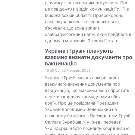
дівчинку з алкогольним отруєнням. Про
це повідомляє відділ комунікації ГУНП в
Миколаївській області. Правоохоронці,
поспілкувавшись із неповнолітньою,
з’ясували, що вона випила
слабоалкогольний напій, який придбала в
одному з магазинів. Згодом її стан
Україна і Грузія планують
взаємно визнати документи про
вакцинацію
16:59 Ср, 23 Червня, 2021
Україна і Грузія мають наміри щодо
взаємного визнання документів про
вакцинацію, що максимально спростить
перетин кордону громадянами обох
країн. Про це повідомив Президент
України Володимир Зеленський на
спільному брифінгу з Президентом Грузії
Саломе Зурабішвілі у Києві, передає
Укрінформ. Варто посилити координацію
у сфері міжлюдських контактів і туризму,