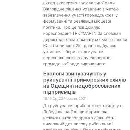
склад експертно-громадської ради.
Відповідне рішення ухвалено з метою
забезпечення участі громадськості у
формуванні та реалізації місцевої
політики. Про це повідомляє
кореспондент ТРК “МАРТ”. За словами
директора департаменту міського голови
Юлії Литвинової 25 травня відбулись
установчі збори з формування
персонального складу експертно-
громадської ради виконавчого
Екологи звинувачують у
руйнуванні приморських схилів
на Одещині недобросовісних
підприємців
18:15 Ср, 23 Червня, 2021
До руйнування прибережних схилів у с.
Лебедівка на Одещині призвела
незаконна господарська діяльність –
викопаний для вилову риби канал і
розкрадання піску. Про це повідомила