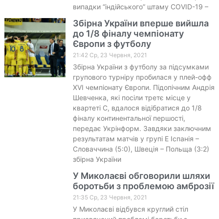
випадки “індійського” штаму COVID-19 –
Збірна України вперше вийшла
до 1/8 фіналу чемпіонату
Європи з футболу
21:42 Ср, 23 Червня, 2021
Збірна України з футболу за підсумками
групового турніру пробилася у плей-офф
XVI чемпіонату Європи. Підопічним Андрія
Шевченка, які посіли третє місце у
квартеті С, вдалося відібратися до 1/8
фіналу континентальної першості,
передає Укрінформ. Завдяки заключним
результатам матчів у групі Е Іспанія –
Словаччина (5:0), Швеція – Польща (3:2)
збірна України
У Миколаєві обговорили шляхи
боротьби з проблемою амброзії
21:35 Ср, 23 Червня, 2021
У Миколаєві відбувся круглий стіл