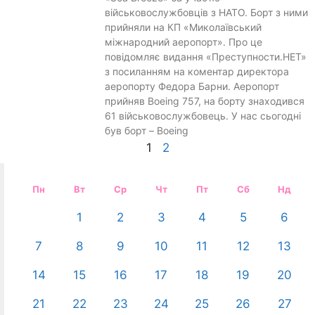
військовослужбовців з НАТО. Борт з ними
прийняли на КП «Миколаївський
міжнародний аеропорт». Про це
повідомляє видання «Преступности.НЕТ»
з посиланням на коментар директора
аеропорту Федора Барни. Аеропорт
прийняв Boeing 757, на борту знаходився
61 військовослужбовець. У нас сьогодні
був борт – Boeing
1
2
Пн
Вт
Ср
Чт
Пт
Сб
Нд
1
2
3
4
5
6
7
8
9
10
11
12
13
14
15
16
17
18
19
20
21
22
23
24
25
26
27