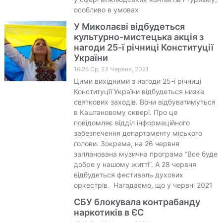
особливо в умовах
У Миколаєві відбудеться
культурно-мистецька акція з
нагоди 25-ї річниці Конституції
України
16:25 Ср, 23 Червня, 2021
Цими вихідними з нагоди 25-ї річниці
Конституції України відбудеться низка
святкових заходів. Вони відбуватимуться
в Каштановому сквері. Про це
повідомляє відділ інформаційного
забезпечення департаменту міського
голови. Зокрема, на 26 червня
запланована музична програма “Все буде
добре у нашому житті”. А 28 червня
відбудеться фестиваль духових
оркестрів. Нагадаємо, що у червні 2021
СБУ блокувала контрабанду
наркотиків в ЄС