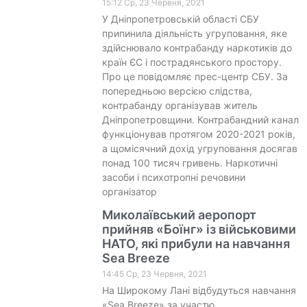
15:12 Ср, 23 Червня, 2021
У Дніпропетровській області СБУ
припинила діяльність угруповання, яке
здійснювало контрабанду наркотиків до
країн ЄС і пострадянського простору.
Про це повідомляє прес-центр СБУ. За
попередньою версією слідства,
контрабанду організував житель
Дніпропетровщини. Контрабандний канал
функціонував протягом 2020-2021 років,
а щомісячний дохід угруповання досягав
понад 100 тисяч гривень. Наркотичні
засоби і психотропні речовини
організатор
Миколаївський аеропорт
прийняв «Боїнг» із військовими
НАТО, які прибули на навчання
Sea Breeze
14:45 Ср, 23 Червня, 2021
На Широкому Лані відбудуться навчання
«Sea Breeze» за участю