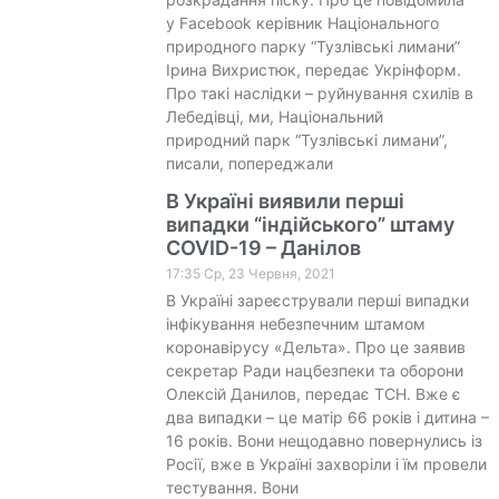
у Facebook керівник Національного
природного парку “Тузлівські лимани”
Ірина Вихристюк, передає Укрінформ.
Про такі наслідки – руйнування схилів в
Лебедівці, ми, Національний
природний парк “Тузлівські лимани”,
писали, попереджали
В Україні виявили перші
випадки “індійського” штаму
COVID-19 – Данілов
17:35 Ср, 23 Червня, 2021
В Україні зареєстрували перші випадки
інфікування небезпечним штамом
коронавірусу «Дельта». Про це заявив
секретар Ради нацбезпеки та оборони
Олексій Данилов, передає ТСН. Вже є
два випадки – це матір 66 років і дитина –
16 років. Вони нещодавно повернулись із
Росії, вже в Україні захворіли і їм провели
тестування. Вони