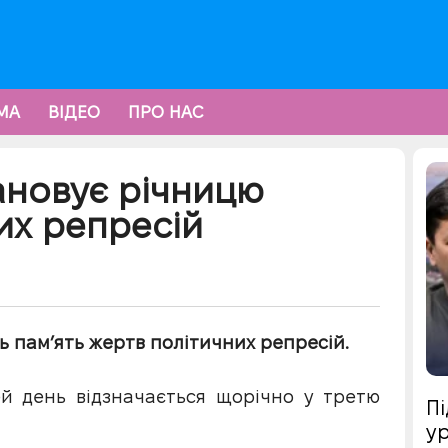
МА
ВІДЕО
ПРО НАС
шановує річницю
их репресій
нь пам’ять жертв політичних репресій.
ей день відзначається щорічно у третю
Пі
ур