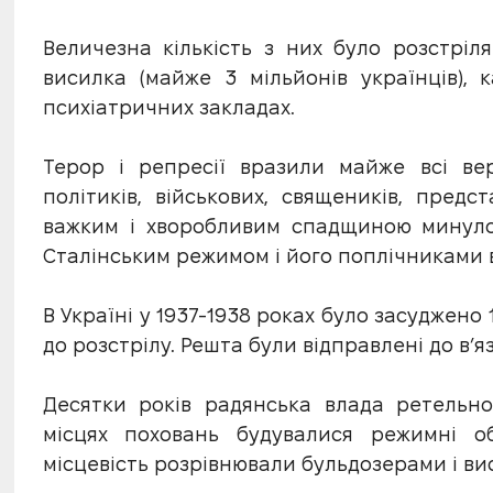
Величезна кількість з них було розстріл
висилка (майже 3 мільйонів українців), 
психіатричних закладах.
Терор і репресії вразили майже всі вер
політиків, військових, священиків, предс
важким і хворобливим спадщиною минулог
Сталінським режимом і його поплічниками в 
В Україні у 1937-1938 роках було засуджено 1
до розстрілу. Решта були відправлені до в’яз
Десятки років радянська влада ретельно
місцях поховань будувалися режимні о
місцевість розрівнювали бульдозерами і ви