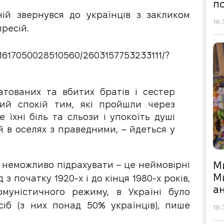
по
ій звернувся до українців з закликом
18:
ресій.
.1617050028510560/2603157753233111/?
атованих та вбитих братів і сестер
ий спокій тим, які пройшли через
їхні біль та сльози і упокоїть душі
 в оселях з праведними, – йдеться у
М
і неможливо підрахувати – це неймовірні
М
з початку 1920-х і до кінця 1980-х років,
а
омуністичного режиму, в Україні було
іб (з них понад 50% українців), пише
18: