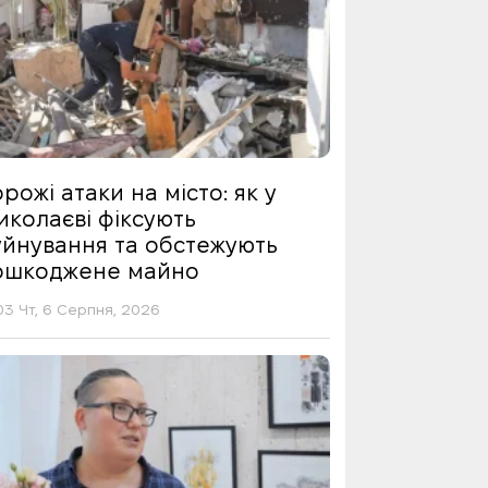
рожі атаки на місто: як у
иколаєві фіксують
уйнування та обстежують
ошкоджене майно
03 Чт, 6 Серпня, 2026