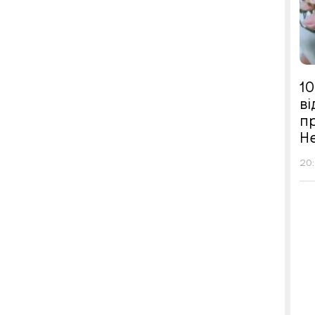
10
в
п
Н
20: