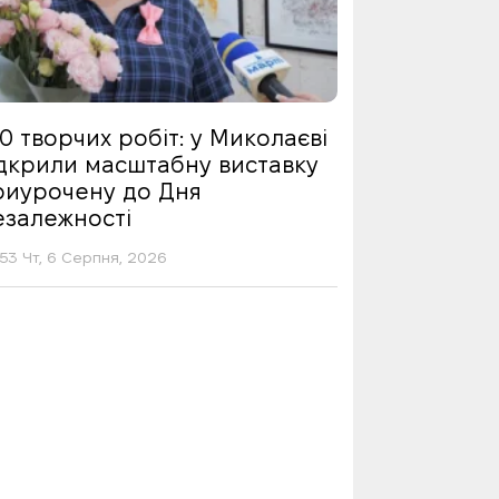
0 творчих робіт: у Миколаєві
ідкрили масштабну виставку
риурочену до Дня
езалежності
53 Чт, 6 Серпня, 2026