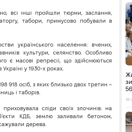
яно, всі інші пройшли тюрми, заслання,
каторгу, табори, примусово побували в
стви українського населення: вчених,
тавників культури, селянство. Особливо
о є масові репресії, що здійснюються
Україні у 1930-х роках.
Жи
з
98 918 осіб, з яких близько двох третин –
56
ниць і таборів.
18:
 приховувала сліди своїх злочинів: на
б’єкти КДБ, землю заливали бетоном,
сажували дерева.