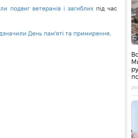
ли подвиг ветеранів і загиблих
під час
відзначили День пам’яті та примирення
.
Во
М
р
п
21: