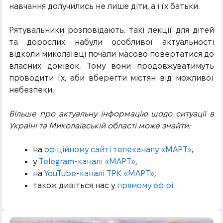
навчання долучились не лише діти, а і їх батьки.
Рятувальники розповідають: такі лекції для дітей
та дорослих набули особливої актуальності
відколи миколаївці почали масово повертатися до
власних домівок. Тому вони продовжуватимуть
проводити їх, аби вберегти містян від можливої
небезпеки.
Більше про актуальну інформацію щодо ситуації в
Україні та Миколаївській області може знайти:
на
офіційному сайті телеканалу «МАРТ»
;
у
Telegram-каналі «МАРТ»
;
на
YouTube-каналі ТРК «МАРТ»
;
також дивіться нас у
прямому ефірі.