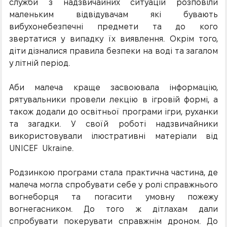
служби з надзвичайних ситуацій розповіли
маленьким відвідувачам які бувають
вибухонебезпечні предмети та до кого
звертатися у випадку їх виявлення. Окрім того,
діти дізналися правила безпеки на воді та загалом
у літній період.
Аби малеча краще засвоювала інформацію,
рятувальники провели лекцію в ігровій формі, а
також додали до освітньої програми ігри, руханки
та загадки. У своїй роботі надзвичайники
використовували ілюстративні матеріали від
UNICEF Ukraine.
Родзинкою програми стала практична частина, де
малеча могла спробувати себе у ролі справжнього
вогнеборця та погасити умовну пожежу
вогнегасником. До того ж дітлахам дали
спробувати покерувати справжнім дроном. До