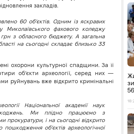
ідновлення закладів.
влено 60 об’єктів. Одним із яскравих
у Миколаївського фахового коледжу
 грн з обласного бюджету. А загальна
ласті на сьогодні складає близько 33
мі охорони культурної спадщини. За її
тири об’єкти археології, серед них —
Жи
ами руйнувань вже відкрито кримінальні
з
56
18:
еології Національної академії наук
шкоджень. Ми
плідно
працюємо з
 прокуратури, і на сьогодні відкрито
 пошкодження об’єктів археологічної