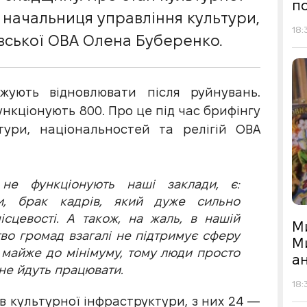
по
 начальниця управління культури,
18:
вської ОВА Олена Буберенко.
жують відновлювати після руйнувань.
ункціонують 800. Про це під час брифінгу
тури, національностей та релігій ОВА
не функціонують наші заклади, є:
и, брак кадрів, який дуже сильно
ісцевості. А також, на жаль, в нашій
М
тво громад взагалі не підтримує сферу
М
 майже до мінімуму, тому люди просто
а
не йдуть працювати.
18:
ів культурної інфраструктури, з них 24 —