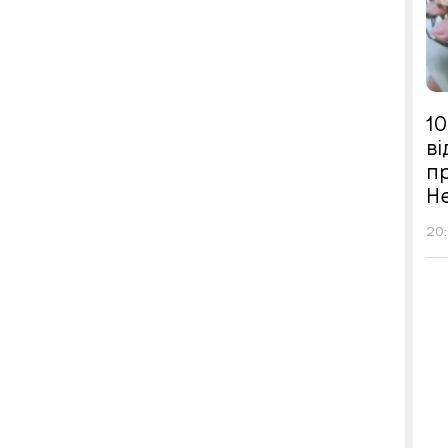
10
в
п
Н
20: