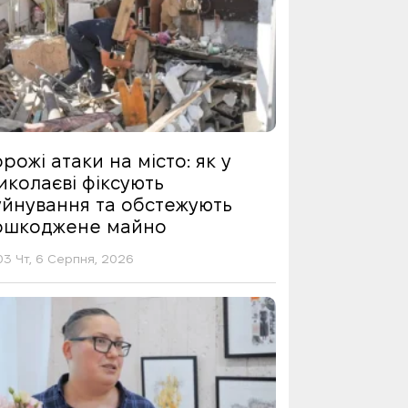
рожі атаки на місто: як у
иколаєві фіксують
уйнування та обстежують
ошкоджене майно
03 Чт, 6 Серпня, 2026