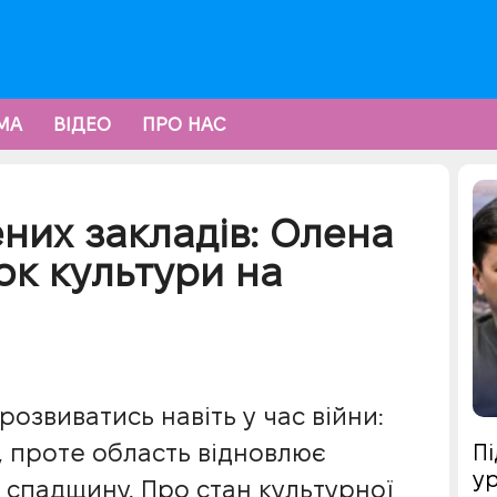
МА
ВІДЕО
ПРО НАС
них закладів: Олена
ок культури на
звиватись навіть у час війни:
, проте область відновлює
Пі
ур
 спадщину. Про стан культурної