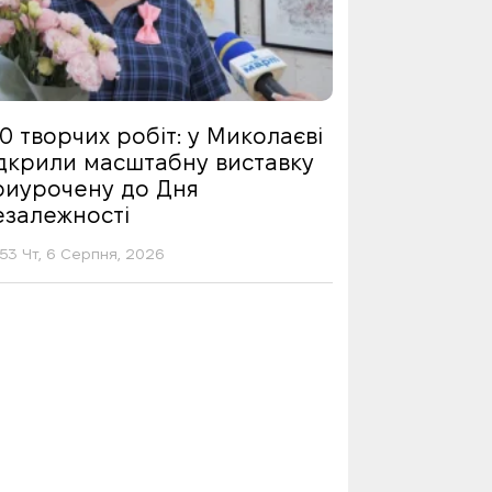
0 творчих робіт: у Миколаєві
ідкрили масштабну виставку
риурочену до Дня
езалежності
53 Чт, 6 Серпня, 2026