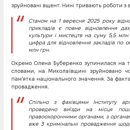
зруйновані вщент. Нині тривають роботи з в
Станом на 1 вересня 2025 року відно
прикладів є повне відновлення дах
культури і мистецтв на суму 5,5 млн
цифра для відновлення закладів по об
млн грн.
Окремо Олена Буберенко зупинилася на те
словами, на Миколаївщині зруйновано чо
пам’ятка національного значення. За факт
провадження.
Спільно з фахівцями Інституту арх
проведено виїзди на місця по
правоохоронними органами, з органами
вже 3 кримінальні провадження щодо