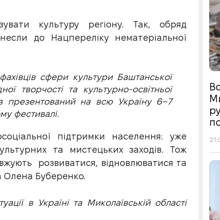
увати культуру регіону. Так, обряд
несли до Нацпереліку нематеріальної
 фахівців сфери культури Баштанської
Во
ої творчості та культурно-освітньої
М
в презентований на всю Україну 6–7
р
му фестивалі.
п
соціальної підтримки населення: уже
21:
ультурних та мистецьких заходів. Тож
овжують розвиватися, відновлюватися та
а Олена Буберенко.
ації в Україні та Миколаївській області