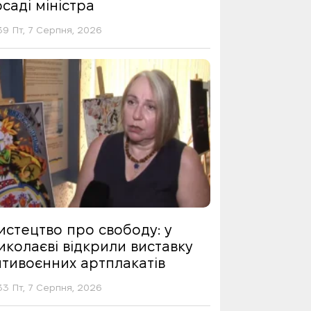
саді міністра
39 Пт, 7 Серпня, 2026
истецтво про свободу: у
иколаєві відкрили виставку
нтивоєнних артплакатів
33 Пт, 7 Серпня, 2026