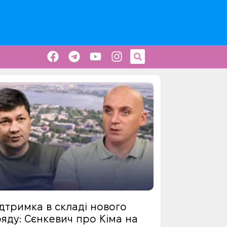
дтримка в складі нового
яду: Сєнкевич про Кіма на