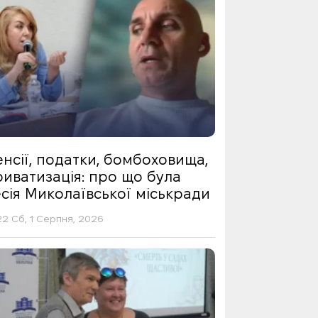
нсії, податки, бомбоховища,
риватизація: про що була
сія Миколаївської міськради
22 Сб, 1 Серпня, 2026