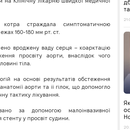
м на Клінічну лікарню швидкої медичної
д
т
21:
, котра страждала симптоматичною
жах 160-180 мм рт. ст.
лено вроджену ваду серця – коарктацію
ення просвіту аорти, внаслідок чого
овині тіла.
гій на основі результатів обстеження
натомії аорти та її гілок, що допомогло
ну тактику лікування.
Я
ос
вано за допомогою малоінвазивної
Н
стенту у просвіт судини.
20: