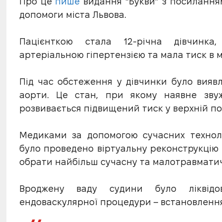
Про це
пише
видання “Букви” з посилання
допомоги міста Львова.
Пацієнткою стала 12-річна дівчинка
артеріальною гіпертензією та мала тиск в ме
Під час обстеження у дівчинки було вияв
аорти. Це стан, при якому наявне звуж
розвивається підвищений тиск у верхній пол
Медиками за допомогою сучасних техноло
було проведено віртуальну реконструкцію а
обрати найбільш сучасну та малотравматич
Вроджену ваду судини було ліквідо
ендоваскулярної процедури – встановлення 