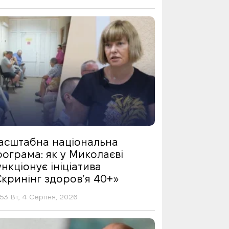
асштабна національна
ограма: як у Миколаєві
нкціонує ініціатива
Скринінг здоровʼя 40+»
53 Вт, 4 Серпня, 2026