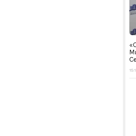
«С
М
Се
15: