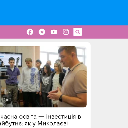
часна освіта — інвестиція в
йбутнє: як у Миколаєві