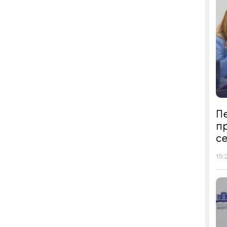
Пе
п
се
15: