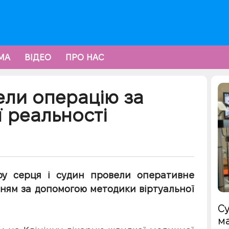
МА
ВІДЕО
ПРО НАС
ели операцію за
 реальності
тру серця і судин провели оперативне
ням за допомогою методики віртуальної
Су
ма