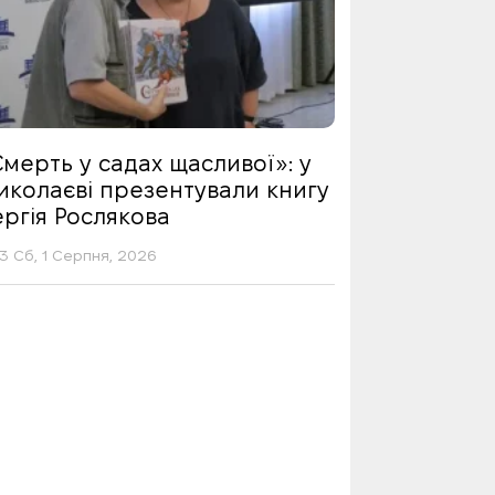
мерть у садах щасливої»: у
иколаєві презентували книгу
ргія Рослякова
13 Сб, 1 Серпня, 2026