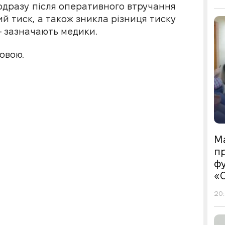
 одразу після оперативного втручання
й тиск, а також зникла різниця тиску
– зазначають медики.
овою.
М
пр
фу
«
20: