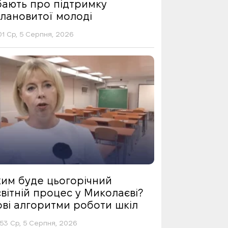
бають про підтримку
алановитої молоді
01 Ср, 5 Серпня, 2026
ким буде цьогорічний
вітній процес у Миколаєві?
ові алгоритми роботи шкіл
53 Ср, 5 Серпня, 2026