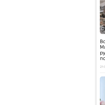
Во
М
р
п
21: