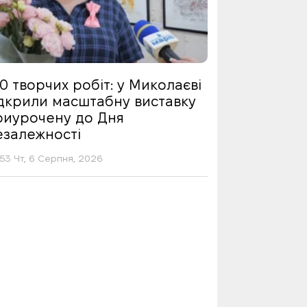
0 творчих робіт: у Миколаєві
ідкрили масштабну виставку
риурочену до Дня
езалежності
53 Чт, 6 Серпня, 2026