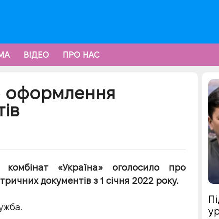
МА
ВІДЕО
ПРО НАС
о оформлення
ів
й комбінат «Україна» оголосило про
ричних документів з 1 січня 2022 року.
Пі
ужба.
ур