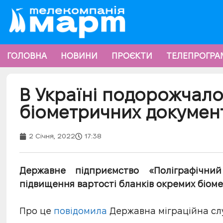
ГОЛОВНА
НОВИНИ
ПРОЄКТИ
ТЕЛЕПРОГРА
В Україні подорожчал
біометричних документ
2 Січня, 2022
17:38
Державне підприємство «Поліграфічни
підвищення вартості бланків окремих біомет
Про це
повідомила
Державна міграційна сл