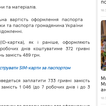
по
и та матеріалів.
18:
льна вартість оформлення паспорта
тки та паспорта громадянина України
відомленні.
ID-картка), як і раніше, оформляють
робочих днів коштуватиме 372 гривні
нь замість 489 грн.
єструвати SIM-карти за паспортом
М
ведеться заплатити 733 гривні замість
М
 замість 1 046 (до 7 робочих днів і до 3
а
18: