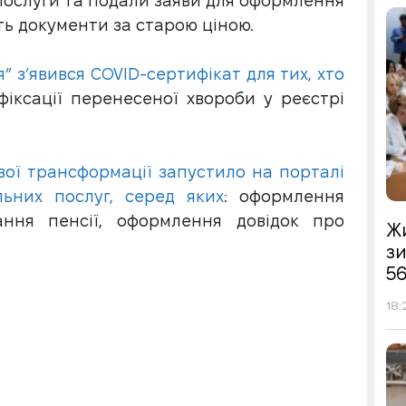
 послуги та подали заяви для оформлення
ть документи за старою ціною.
я” з’явився COVID-сертифікат для тих, хто
 фіксації перенесеної хвороби у реєстрі
вої трансформації запустило на порталі
льних послуг, серед яких
: оформлення
ання пенсії, оформлення довідок про
Жи
з
56
18: