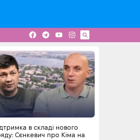
дтримка в складі нового
яду: Сєнкевич про Кіма на