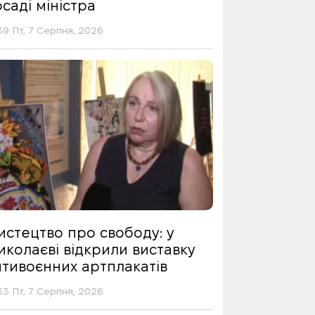
саді міністра
39 Пт, 7 Серпня, 2026
истецтво про свободу: у
иколаєві відкрили виставку
нтивоєнних артплакатів
33 Пт, 7 Серпня, 2026