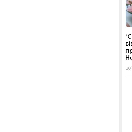
10
в
п
Н
20: