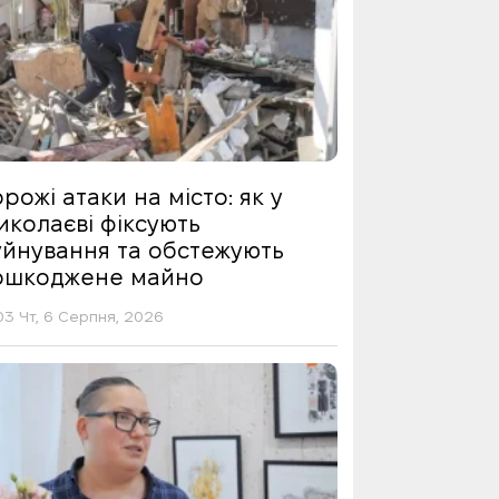
рожі атаки на місто: як у
иколаєві фіксують
уйнування та обстежують
ошкоджене майно
03 Чт, 6 Серпня, 2026