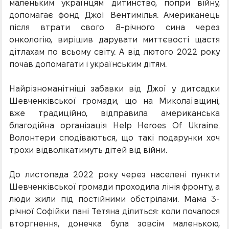
маленьким українцям дитинство, попри війну,
допомагає фонд Джої Вентимілья. Американець
після втрати свого 8-річного сина через
онкологію, вирішив дарувати миттєвості щастя
дітлахам по всьому світу. А від лютого 2022 року
почав допомагати і українським дітям.
Найрізноманітніші забавки від Джої у дитсадки
Шевченківської громади, що на Миколаївщині,
вже традиційно, відправила американська
благодійна організація Help Heroes Of Ukraine.
Волонтери сподіваються, що такі подарунки хоч
трохи відволікатимуть дітей від війни.
До листопада 2022 року через населені пункти
Шевченківської громади проходила лінія фронту, а
люди жили під постійними обстрілами. Мама 3-
річної Софійки пані Тетяна ділиться: коли почалося
вторгнення, донечка була зовсім маленькою,