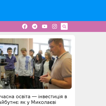
часна освіта — інвестиція в
йбутнє: як у Миколаєві