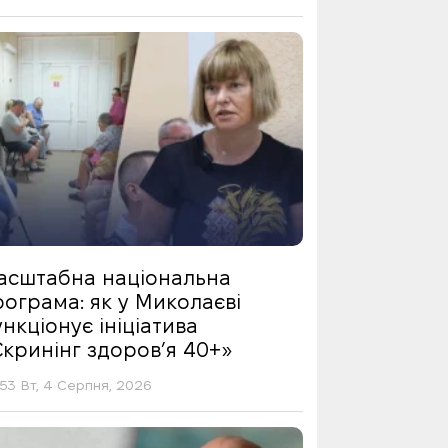
асштабна національна
ограма: як у Миколаєві
нкціонує ініціатива
Скринінг здоровʼя 40+»
53 Вт, 4 Серпня, 2026