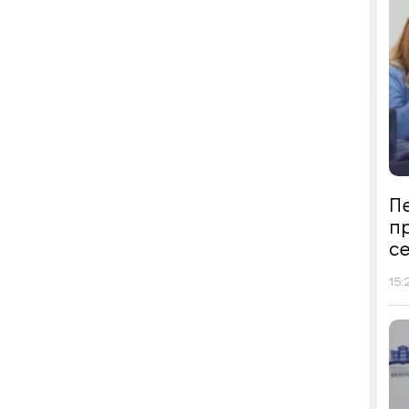
Пе
п
се
15: