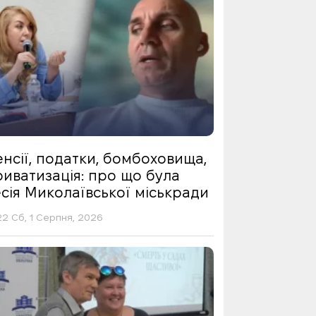
нсії, податки, бомбоховища,
риватизація: про що була
сія Миколаївської міськради
22 Сб, 1 Серпня, 2026