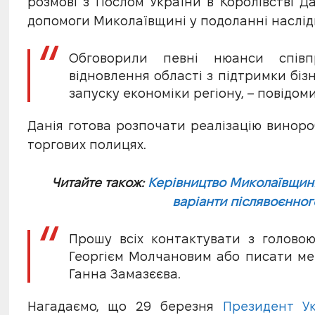
розмові з Послом України в Королівстві 
допомоги Миколаївщині у подоланні наслідкі
Обговорили певні нюанси співп
відновлення області з підтримки біз
запуску економіки регіону, – повідом
Данія готова розпочати реалізацію виноро
торгових полицях.
Читайте також:
Керівництво Миколаївщини
варіанти післявоєнног
Прошу всіх контактувати з головою
Георгієм Молчановим або писати мен
Ганна Замазєєва.
Нагадаємо, що 29 березня
Президент У