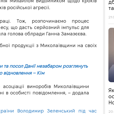
Данія Михайлом Видойником щодо кроків
д
в російської агресії.
т
21:
раці. Тож, розпочинаємо процес
несу, що дасть серйозний імпульс для
ила голова облради Ганна Замазєєва.
бної продукції з Миколаївщини на своїх
 та посол Данії незабаром розглянуть
о відновлення – Кім
 асоціації виноробів Миколаївщини
Я
і в особисті повідомлення, – додала
ос
Н
країни Володимир Зеленський під час
20: