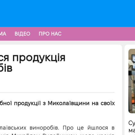
МА
ВІДЕО
ПРО НАС
ся продукція
бів
бної продукції з Миколаївщини на своїх
Су
лаївських виноробів. Про це йшлося в
ма