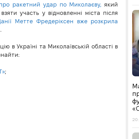
 про ракетний удар по Миколаєву,
який
взяти участь у відновленні міста після
 Данії Метте Фредеріксен вже розкрила
.
цію в Україні та Миколаївській області в
знайти:
Т»
;
М
пр
фу
«
20: