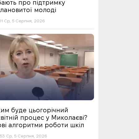
бають про підтримку
алановитої молоді
01 Ср, 5 Серпня, 2026
ким буде цьогорічний
вітній процес у Миколаєві?
ові алгоритми роботи шкіл
53 Ср, 5 Серпня, 2026