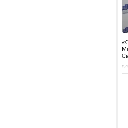
«С
М
Се
15: