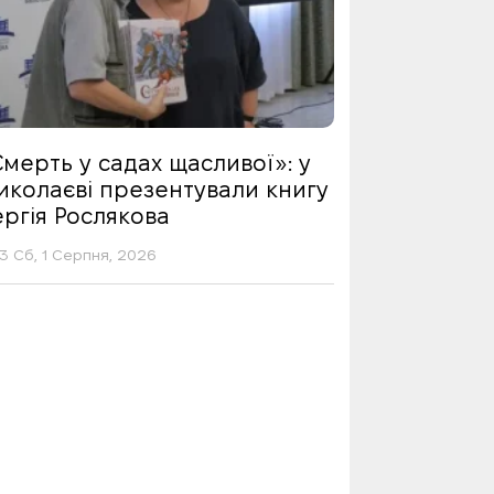
мерть у садах щасливої»: у
иколаєві презентували книгу
ргія Рослякова
13 Сб, 1 Серпня, 2026