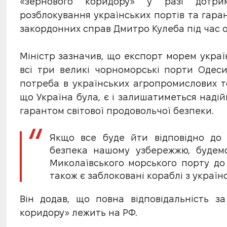
«зернового коридору» у разі дотри
розблокування українських портів та гара
закордонних справ Дмитро Кулеба під час о
Міністр зазначив, що експорт морем украї
всі три великі чорноморські порти Одес
потреба в українських агропромислових т
що Україна була, є і залишатиметься наді
гарантом світової продовольчої безпеки.
Якщо все буде йти відповідно до 
безпека нашому узбережжю, будемо
Миколаївського морського порту до 
також є заблоковані кораблі з українс
Він додав, що повна відповідальність з
коридору» лежить на РФ.