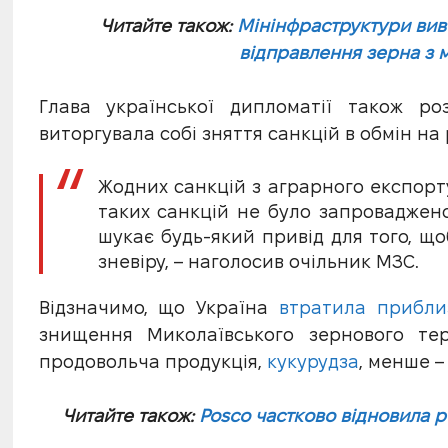
Читайте також:
Мінінфраструктури вив
відправлення зерна з 
Глава української дипломатії також ро
виторгувала собі зняття санкцій в обмін на
Жодних санкцій з аграрного експорту
таких санкцій не було запроваджено
шукає будь-який привід для того, що
зневіру, – наголосив очільник МЗС.
Відзначимо, що Україна
втратила приблиз
знищення Миколаївського зернового т
продовольча продукція,
кукурудза
, менше 
Читайте також:
Posco частково відновила 