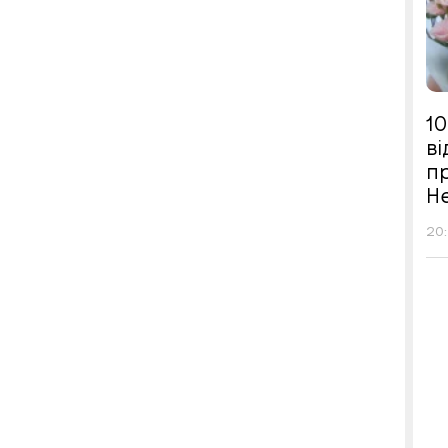
10
в
п
Н
20: