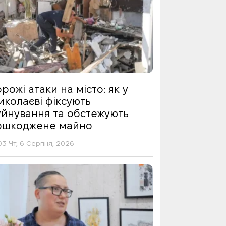
рожі атаки на місто: як у
иколаєві фіксують
уйнування та обстежують
ошкоджене майно
03 Чт, 6 Серпня, 2026