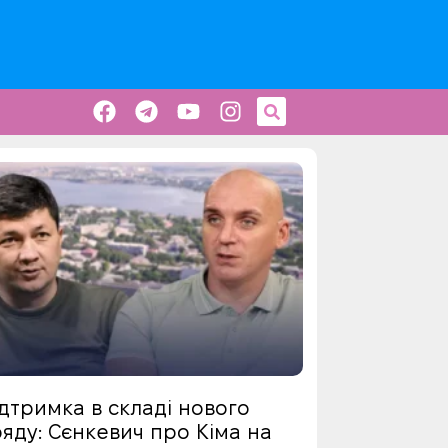
дтримка в складі нового
яду: Сєнкевич про Кіма на