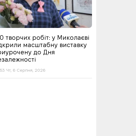
0 творчих робіт: у Миколаєві
ідкрили масштабну виставку
риурочену до Дня
езалежності
53 Чт, 6 Серпня, 2026