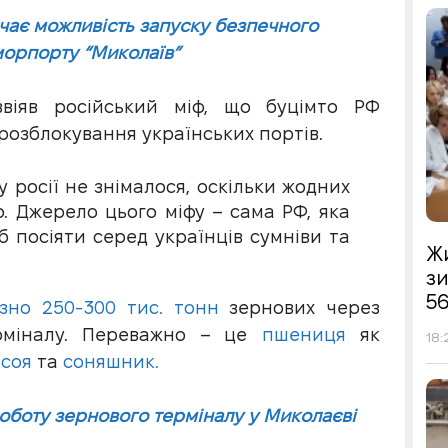
чає можливість запуску безпечного
морпорту “Миколаїв”
звіяв російський міф, що буцімто РФ
 розблокування українських портів.
 росії не знімалося, оскільки жодних
. Джерело цього міфу – сама РФ, яка
б посіяти серед українців сумніви та
Жи
з
56
но 250-300 тис. тонн
зернових через
ерміналу. Переважно – це
пшениця
як
18:
–
соя
та
соняшник.
роботу зернового терміналу у Миколаєві