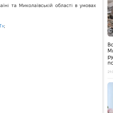
аїні та Миколаївській області в умовах
Т»
;
Во
М
р
п
21: