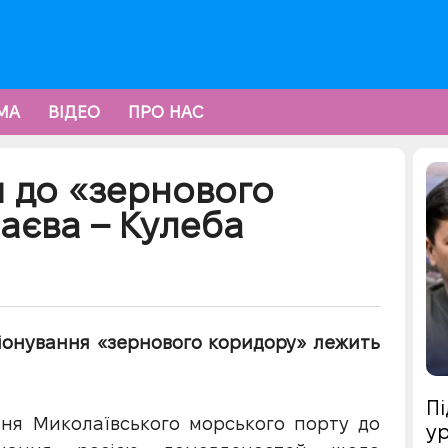
МА
ВІДЕО
ПРО НАС
и до «зернового
аєва – Кулеба
ціонування «зернового коридору» лежить
Пі
ння Миколаївського морського порту до
ур