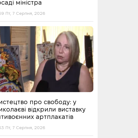
саді міністра
39 Пт, 7 Серпня, 2026
истецтво про свободу: у
иколаєві відкрили виставку
нтивоєнних артплакатів
33 Пт, 7 Серпня, 2026