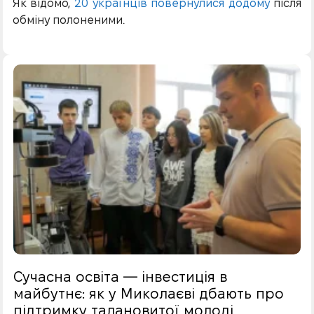
Як відомо,
20 українців повернулися додому
після
обміну полоненими.
Сучасна освіта — інвестиція в
майбутнє: як у Миколаєві дбають про
підтримку талановитої молоді