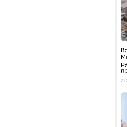
Во
М
р
п
21: