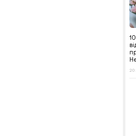
10
в
п
Н
20: