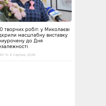
0 творчих робіт: у Миколаєві
ідкрили масштабну виставку
риурочену до Дня
езалежності
53 Чт, 6 Серпня, 2026