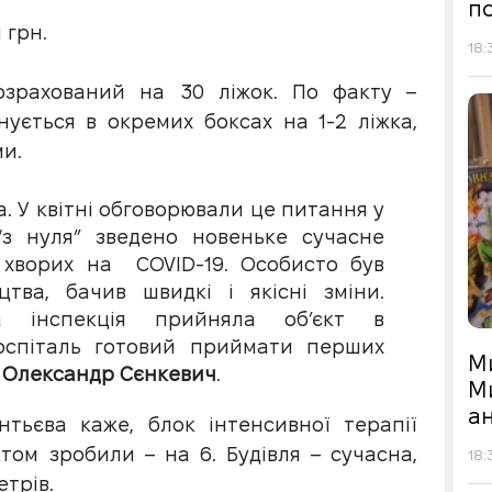
по
 грн.
18:
озрахований на 30 ліжок. По факту –
нується в окремих боксах на 1-2 ліжка,
и.
. У квітні обговорювали це питання у
 “з нуля” зведено новеньке сучасне
 хворих на COVID-19. Особисто був
тва, бачив швидкі і якісні зміни.
на інспекція прийняла об’єкт в
госпіталь готовий приймати перших
М
І
Олександр Сєнкевич
.
М
а
тьєва каже, блок інтенсивної терапії
том зробили – на 6. Будiвля – сучасна,
18:
трiв.