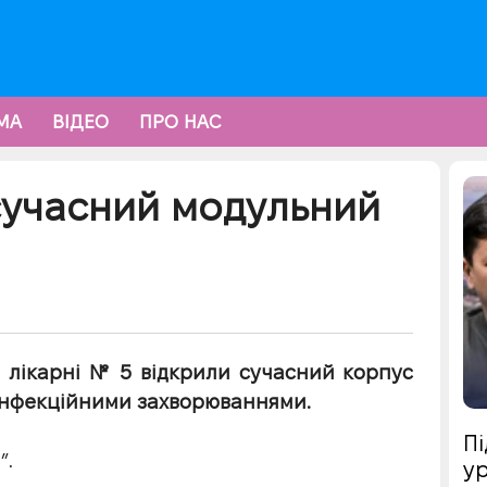
МА
ВІДЕО
ПРО НАС
сучасний модульний
ої лікарні № 5 відкрили сучасний корпус
 інфекційними захворюваннями.
Пі
”.
ур