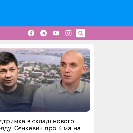
дтримка в складі нового
яду: Сєнкевич про Кіма на