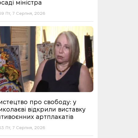
саді міністра
39 Пт, 7 Серпня, 2026
истецтво про свободу: у
иколаєві відкрили виставку
нтивоєнних артплакатів
33 Пт, 7 Серпня, 2026