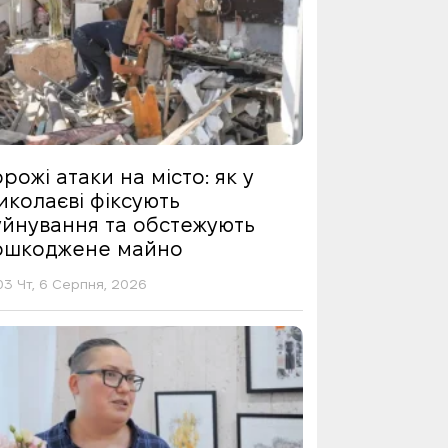
рожі атаки на місто: як у
иколаєві фіксують
уйнування та обстежують
ошкоджене майно
03 Чт, 6 Серпня, 2026