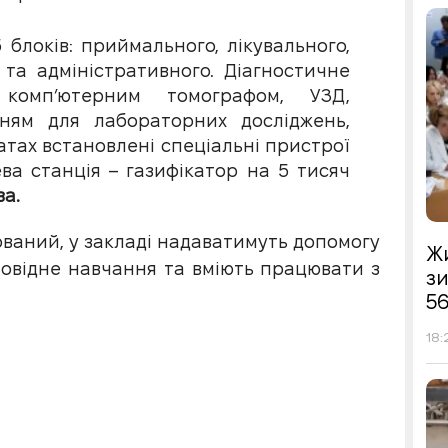
блоків: приймального, лікувального,
 та адміністративного. Діагностичне
комп’ютерним томографом, УЗД,
ням для лабораторних досліджень,
латах встановлені спеціальні пристрої
ва станція – газифікатор на 5 тисяч
ва.
ований, у закладі надаватимуть допомогу
Жи
повідне навчання та вміють працювати з
з
56
18: