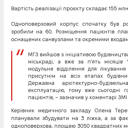
Вартість реалізації проєкту складає 155 млн
Одноповерховий корпус спочатку був р
зробили на 60. Розміщення пацієнтів пла
оснащених санвузлами та окремими входам
МГЗ вийшов з ініціативою будівництва
міськраді, а вже за п’ять місяців
модульне відділення для лікування
присутнім на всіх етапах будівниц
Державна архітектурно-будівель
експлуатацію, тому вже сьогодні 
пацієнтів, – зазначив у коментарі ЗМ
Керівник медичного закладу Олена Терен
планували збудувати на 3 ліжка, а за фак
одноповерхова, площею 3050 квадратних ме