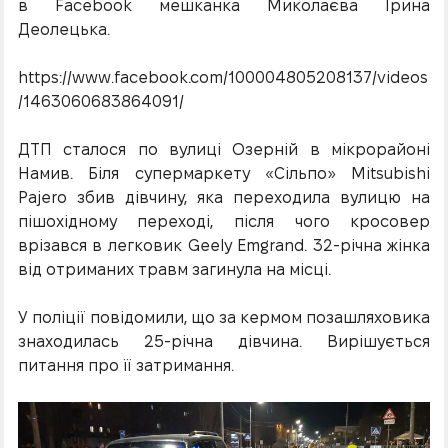
в Facebook мешканка Миколаєва Ірина
Деолецька.
https://www.facebook.com/100004805208137/videos
/1463060683864091/
ДТП сталося по вулиці Озерній в мікрорайоні
Намив. Біля супермаркету «Сільпо» Mitsubishi
Pajero збив дівчину, яка переходила вулицю на
пішохідному переході, після чого кросовер
врізався в легковик Geely Emgrand. 32-річна жінка
від отриманих травм загинула на місці.
У поліції повідомили, що за кермом позашляховика
знаходилась 25-річна дівчина. Вирішується
питання про її затримання.