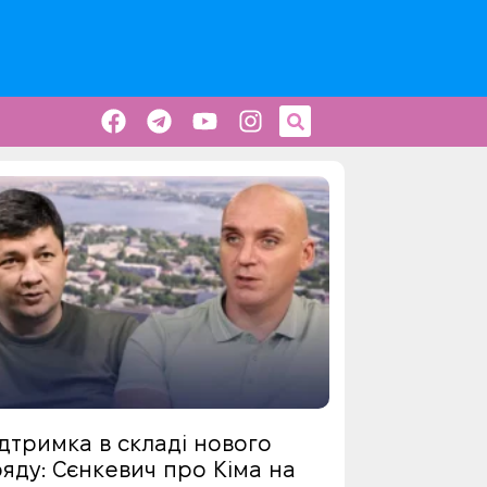
дтримка в складі нового
яду: Сєнкевич про Кіма на