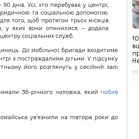
0 днів. Усі, хто перебуває у центрі,
юридичною та соціальною допомогою.
ля того, щоб протягом трьох місяців
ї, у яких вони опинилися, – додала
центру соціальних служб.
10
в
диниць. До мобільної бригади входитиме
п
нтрі з постраждалими дітьми. У підсумку
Н
тньому його розглянуть у сесійній залі
20:
римали 38-річного чоловіка, який
побив
вомайська увʼязнили на півтора роки до