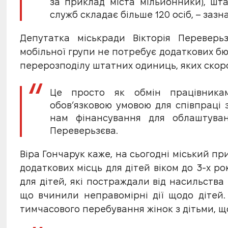
за приклад міста мільйонники), шта
служб складає більше 120 осіб, – зазн
Депутатка міськради Вікторія Переверь
мобільної групи не потребує додаткових бю
перерозподілу штатних одиниць, яких скор
Це просто як обмін працівникам
обовʼязковою умовою для співпраці 
нам фінансування для облаштуванн
Переверьзєва.
Віра Гончарук каже, на сьогодні міський п
додаткових місць для дітей віком до 3-х р
для дітей, які постраждали від насильства
що вчинили неправомірні дії щодо дітей.
тимчасового перебування жінок з дітьми, щ