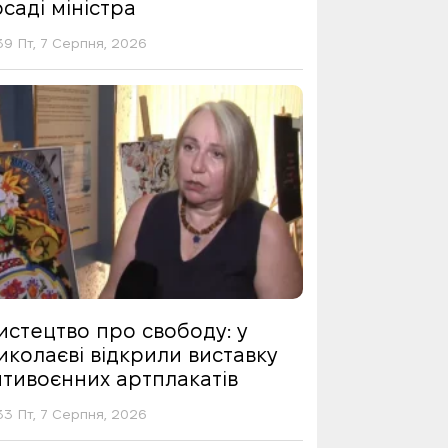
саді міністра
39 Пт, 7 Серпня, 2026
истецтво про свободу: у
иколаєві відкрили виставку
нтивоєнних артплакатів
33 Пт, 7 Серпня, 2026