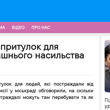
МА
ВІДЕО
ПРО НАС
 притулок для
ашнього насильства
тулок для людей, які постраждали від
сії у міськраді обговорили, на скільки
страждалі можуть там перебувати та як
Пі
ур