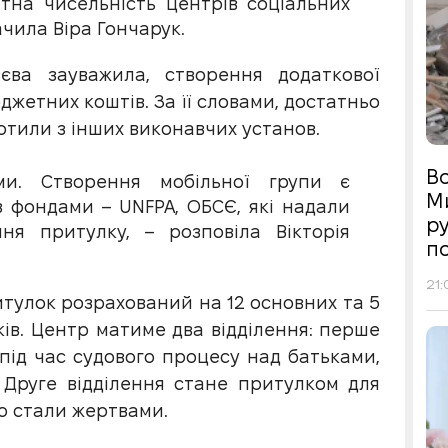
тна чисельність центрів соціальних
ачила Віра Гончарук.
зєва зауважила, створення додаткової
джетних коштів. За її словами, достатньо
отили з інших виконавчих установ.
Во
и. Створення мобільної групи є
М
з фондами – UNFPA, ОБСЄ, які надали
р
я притулку, – розповіла Вікторія
п
21:
ритулок розрахований на 12 основних та 5
оків. Центр матиме два відділення: перше
 під час судового процесу над батьками,
 Друге відділення стане притулком для
о стали жертвами.