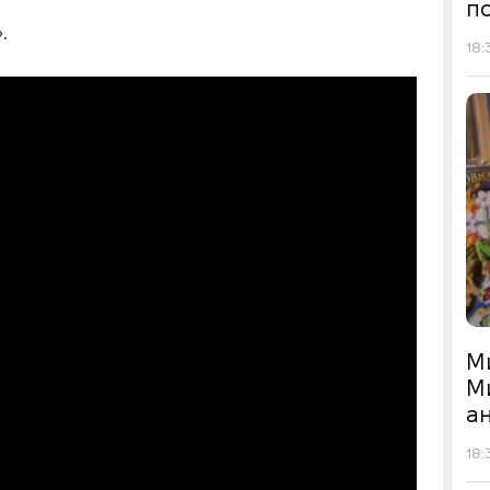
по
.
18:
М
М
а
18: