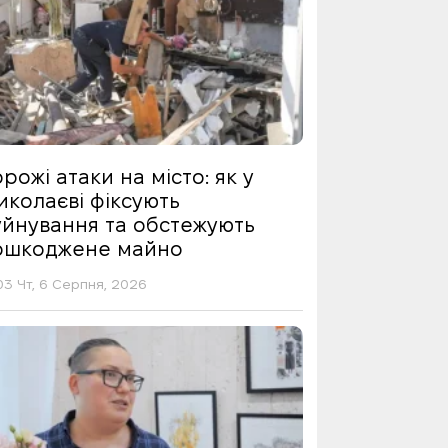
рожі атаки на місто: як у
иколаєві фіксують
уйнування та обстежують
ошкоджене майно
03 Чт, 6 Серпня, 2026