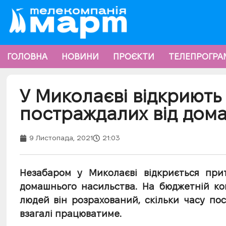
ГОЛОВНА
НОВИНИ
ПРОЄКТИ
ТЕЛЕПРОГРА
У Миколаєві відкриють
постраждалих від дом
9 Листопада, 2021
21:03
Незабаром у Миколаєві відкриється при
домашнього насильства. На бюджетній ком
людей він розрахований, скільки часу по
взагалі працюватиме.