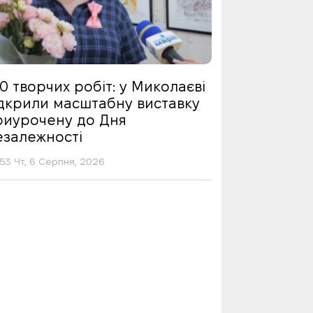
0 творчих робіт: у Миколаєві
ідкрили масштабну виставку
риурочену до Дня
езалежності
53 Чт, 6 Серпня, 2026